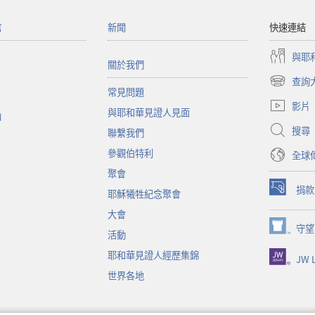
館
新聞
快速連結
與耶
關於我們
查詢
（開
常見問題
啟
影片
與耶和華見證人見面
新
函
視
搜尋
聯繫我們
窗）
參觀伯特利
全球
聚會
捐款
耶穌犧牲紀念聚會
（開
啟
大會
新
守望
（開
活動
視
啟
窗）
耶和華見證人經歷集錦
JW L
新
視
世界各地
窗）