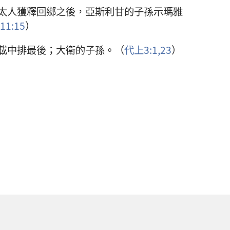
太人獲釋回鄉之後，亞斯利甘的子孫示瑪雅
11:15
）
載中排最後；大衛的子孫。（
代上3:1,
23
）