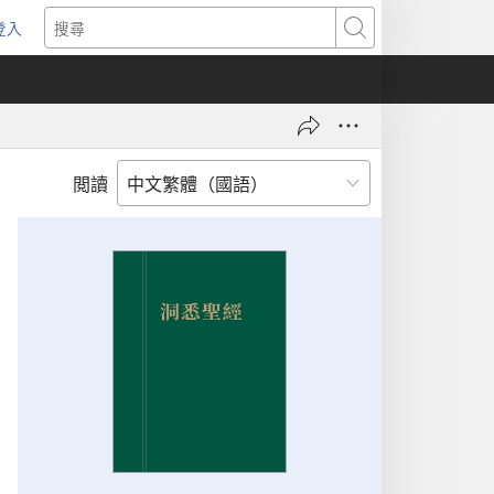
登入
（開
搜
啟
尋
新
視
窗）
閲讀