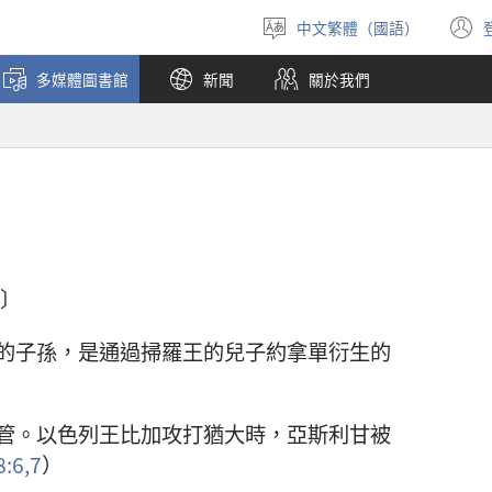
中文繁體（國語）
選
擇
多媒體圖書館
新聞
關於我們
語
言
起〕
的子孫，是通過掃羅王的兒子約拿單衍生的
管。以色列王比加攻打猶大時，亞斯利甘被
:6,7
）