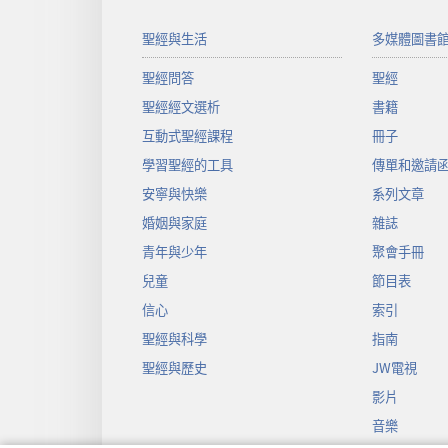
聖經與生活
多媒體圖書
聖經問答
聖經
聖經經文選析
書籍
互動式聖經課程
冊子
學習聖經的工具
傳單和邀請
安寧與快樂
系列文章
婚姻與家庭
雜誌
青年與少年
聚會手冊
兒童
節目表
信心
索引
聖經與科學
指南
聖經與歷史
JW電視
影片
音樂