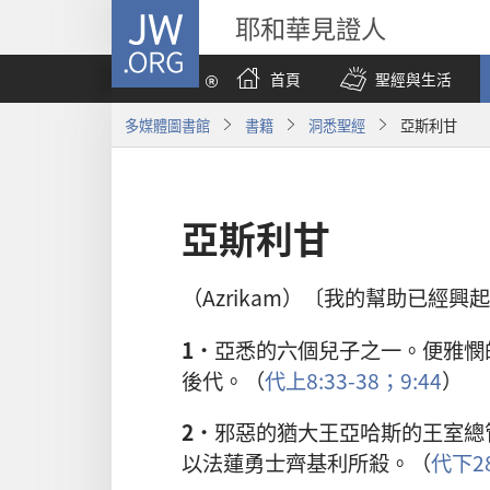
JW.ORG
耶和華見證人
首頁
聖經與生活
多媒體圖書館
書籍
洞悉聖經
亞斯利甘
亞斯利甘
（Azrikam）〔我的幫助已經興
1．
亞悉的六個兒子之一。便雅憫
後代。（
代上8:33-38；
9:44
）
2．
邪惡的猶大王亞哈斯的王室總
以法蓮勇士齊基利所殺。（
代下28