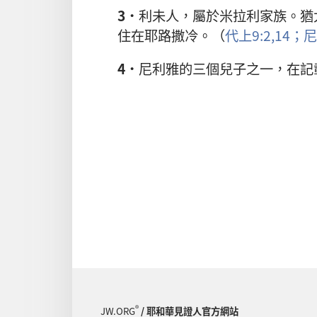
3．
利未人，屬於米拉利家族。猶
住在耶路撒冷。（
代上9:2,
14；
尼
4．
尼利雅的三個兒子之一，在記
®
JW.ORG
/ 耶和華見證人官方網站