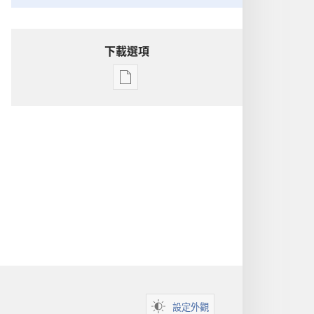
下載選項
出
版
物
下
載
選
項
洞
悉
聖
經
設定外觀