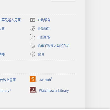
和華見證人見面
查詢聚會
（開
啟
大會
最新資料
新
視
口述影像
窗）
給專業醫療人員的資訊
傳播
說明
®
台線上書庫
JW Hub
（開
啟
ibrary®
Watchtower Library
新
視
窗）