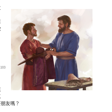
位
單
做
，
，
這
真
好
朋友
嗎
？