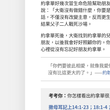
約拿單
好幾
次
冒
生命
危險
幫助
朋
說
：「
大衛
沒有
做
錯
什麼
，
你
要
話
，
不僅
沒有
改變
主意
，
反而
更
結果
父子
二
人
戰
死
沙場
。
約拿單
死
後
，
大衛
找
到
約拿單
的
朋友
，
以後
我
會
好好
照顧
你
的
。
心裡
從
沒有
忘記
好
朋友
約拿單
。
「
你們
要
彼此相愛
，
就
像
我
愛
沒有
比
這
更
大
的
了
。」——
約
考考
你
：
你
怎樣
看
出
約拿單
很
撒母耳記上
14:1-23；
18:1-4