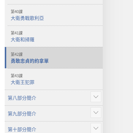
第40課
大衛勇戰歌利亞
第41課
大衛和掃羅
第42課
勇敢忠貞的約拿單
第43課
大衛王犯罪
第八部分簡介
顯
示
第九部分簡介
更
顯
多
示
第十部分簡介
更
顯