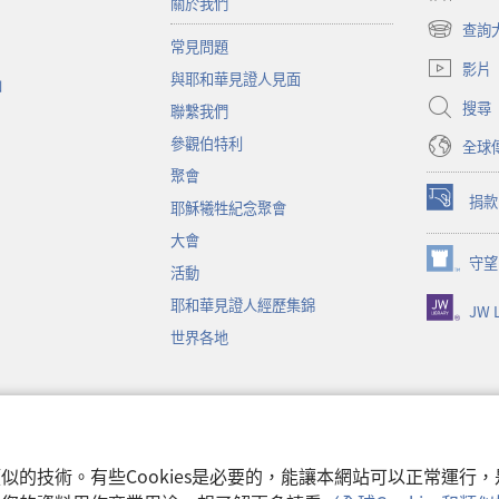
關於我們
查詢
（開
常見問題
啟
影片
與耶和華見證人見面
新
函
視
搜尋
聯繫我們
窗）
參觀伯特利
全球
聚會
捐款
耶穌犧牲紀念聚會
（開
啟
大會
新
守望
（開
活動
視
啟
窗）
耶和華見證人經歷集錦
JW L
新
視
世界各地
窗）
音
和類似的技術。有些Cookies是必要的，能讓本網站可以正常運