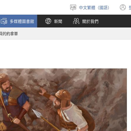
中文繁體（國語）
選
擇
多媒體圖書館
新聞
關於我們
語
言
貞的約拿單