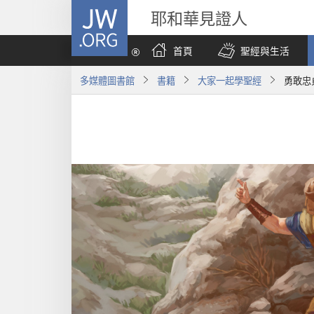
JW.ORG
耶和華見證人
首頁
聖經與生活
多媒體圖書館
書籍
大家一起學聖經
勇敢忠