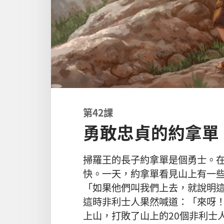
第
42
課
勇敢
忠貞
的
約拿單
掃羅
王
的
長子
約拿單
是
個
勇士
。
快
。
一
天
，
約拿單
看見
山
上
有
一
「
如果
他們
叫
我們
上去
，
就
說明
這
時
非利士人
果然
喊
道
：「
來
呀
上山
，
打敗
了
山
上
的
20
個
非利士