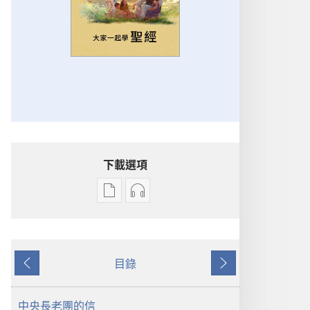
下載選項
出
音
版
訊
物
下
下
載
目錄
載
選
上
下
選
項
一
一
項
大
頁
頁
中央長老團的信