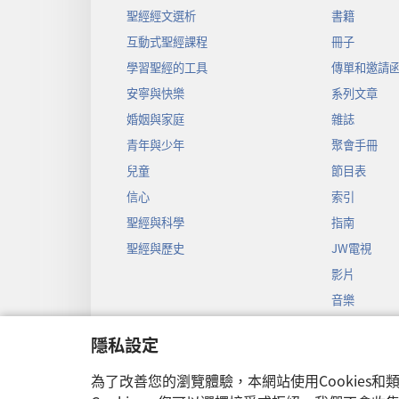
聖經經文選析
書籍
互動式聖經課程
冊子
學習聖經的工具
傳單和邀請
安寧與快樂
系列文章
婚姻與家庭
雜誌
青年與少年
聚會手冊
兒童
節目表
信心
索引
聖經與科學
指南
聖經與歷史
JW電視
影片
音樂
聖經戲劇錄
隱私設定
聖經有聲劇
為了改善您的瀏覽體驗，本網站使用Cookies