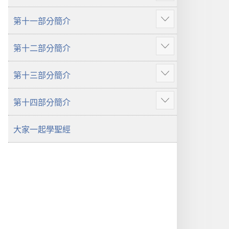
多
示
第十一部分簡介
更
顯
多
示
第十二部分簡介
更
顯
多
示
第十三部分簡介
更
顯
多
示
第十四部分簡介
更
顯
多
示
大家一起學聖經
更
多