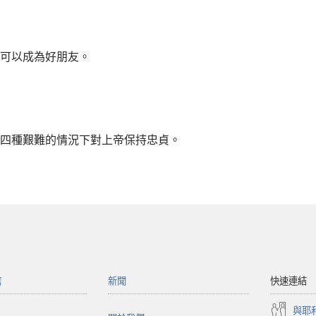
可以成為好朋友。
四種艱難的情況下對上帝保持忠貞。
館
新聞
快速連結
與耶