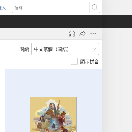
登入
（開
搜
啟
尋
新
視
窗）
閲讀
顯示拼音