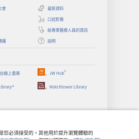
（開
啟
大會
最新資料
新
視
口述影像
窗）
給專業醫療人員的資訊
傳播
說明
®
台線上書庫
JW Hub
（開
啟
ibrary®
Watchtower Library
新
視
窗）
行，是您必須接受的。其他用於提升瀏覽體驗的