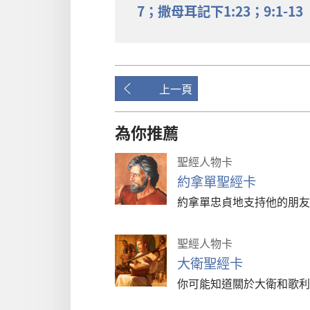
7；
撒母耳記下
1:23；
9:1-13
上一頁
為你推薦
聖經人物卡
約拿單聖經卡
約拿單忠貞地支持他的朋友
聖經人物卡
大衛聖經卡
你可能知道關於大衛和歌利