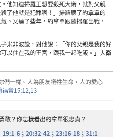
友
。
他
知道
掃羅
王
想
要
殺
死
大衛
，
就
對
父親
是
殺
了
他
就是
犯罪
啊
！」
掃羅
聽
了
約拿單
的
生氣
。
又
過
了
些
年
，
約拿單
跟隨
掃羅
出戰
，
兒子
米非波設
，
對
他
說
：「
你
的
父親
是
我
的
好
你
可以
住
在
我
的
王宮
，
跟
我
一起
吃飯
。」
大衛
你們
一樣
。
人
為
朋友
犧牲
生命
，
人
的
愛心
翰福音
15:12,13
勇敢
？
你
怎樣
看
出
約拿單
很
忠貞
？
；
19:1-6；
20:32-42；
23:16-18；
31:1-