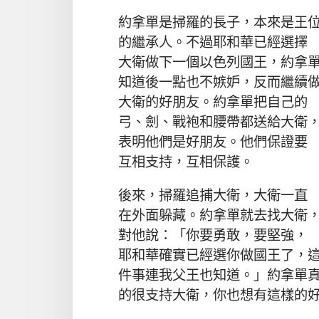
約拿單
是
掃羅
的
長子
，
本來
是
王
的
繼承人
。
不過
耶和華
已經
選擇
大衛
做
下
一
個
以色列
國王
，
約拿
知道
後
一點
也
不
嫉妒
，
反而
繼續
大衛
的
好
朋友
。
約拿單
把
自己
的
弓
、
劍
、
戰袍
和
腰帶
都
送
給
大衛
表明
他們
是
好
朋友
。
他們
保證
要
互相
支持
，
互相
保護
。
後來
，
掃羅
追捕
大衛
，
大衛
一直
在
外面
躲藏
。
約拿單
就
去
找
大衛
對
他
說
：「
你
要
勇敢
，
要
堅強
，
耶和華
確實
已經
選
你
做
國王
了
，
件
事
連
我
父王
也
知道
。」
約拿單
的
很
支持
大衛
，
你
也
想
有
這樣
的