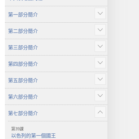
大
家
家
一
第一部分簡介
一
起
顯
起
學
示
第二部分簡介
學
聖
更
顯
聖
經
多
示
經
第三部分簡介
更
顯
多
示
第四部分簡介
更
顯
多
示
第五部分簡介
更
顯
多
示
第六部分簡介
更
顯
多
示
第七部分簡介
更
顯
多
示
第39課
更
以色列的第一個國王
多