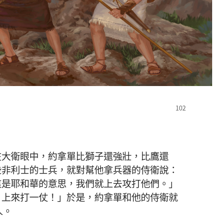
在
大衛
眼
中
，
約拿單
比
獅子
還
強壯
，
比
鷹
還
些
非利士
的
士兵
，
就
對
幫
他
拿
兵器
的
侍衛
說
：
這
是
耶和華
的
意思
，
我們
就
上去
攻打
他們
。」
！
上來
打
一
仗
！」
於是
，
約拿單
和
他
的
侍衛
就
人
。