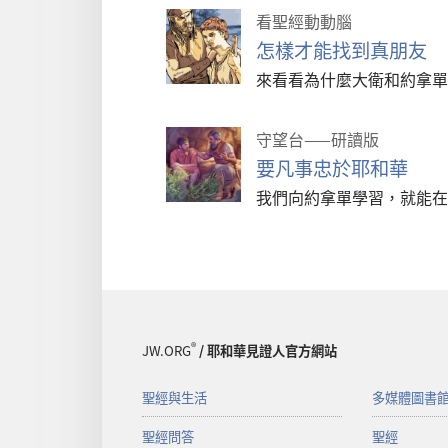
看聖經動動腦
怎樣才能找到真朋友
來看看為什麼大衛和約拿單
守望台——研讀版
要凡事忠於耶和華
我們向約拿單學習，就能在
®
JW.ORG
/ 耶和華見證人官方網站
聖經與生活
多媒體圖書
聖經問答
聖經