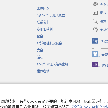
查询
（打
常见问题
开
影片
与耶和华见证人见面
新
函
窗
搜索
联系我们
口）
参观伯特利
全球
聚会
捐款
耶稣牺牲纪念聚会
（打
开
大会
新
守望
（打
活动
窗
开
口）
耶和华见证人经历集锦
JW L
新
窗
世界各地
口）
音
和类似的技术。有些Cookies是必要的，能让本网站可以正常运
收集您的数据用作商业用途。想了解更多请看
《全球Cookies和