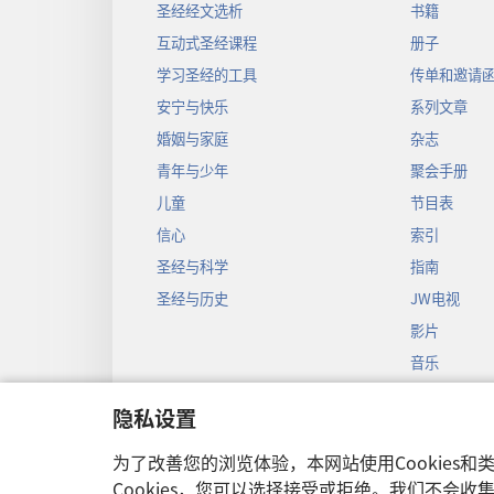
圣经经文选析
书籍
互动式圣经课程
册子
学习圣经的工具
传单和邀请
安宁与快乐
系列文章
婚姻与家庭
杂志
青年与少年
聚会手册
儿童
节目表
信心
索引
圣经与科学
指南
圣经与历史
JW电视
影片
音乐
圣经戏剧录
隐私设置
圣经有声剧
为了改善您的浏览体验，本网站使用Cookies
Cookies，您可以选择接受或拒绝。我们不会