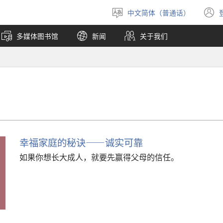
中文简体（普通话）
选
择
多媒体图书馆
新闻
关于我们
语
言
幸福家庭的秘诀——诚实可靠
如果你想长大成人，就要先赢得父母的信任。