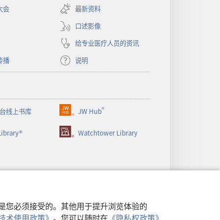
开
大会
最新资料
新
窗
口述影像
口）
给专业医疗人员的资讯
传播
说明
®
台线上书库
JW Hub
（打
开
ibrary®
Watchtower Library
新
窗
口）
行，是您必须接受的。其他用于提升浏览体验的
类似技术使用政策》
。您可以随时在
《隐私权政策》