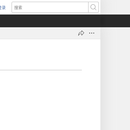
登录
（打
搜
开
索
新
窗
口）