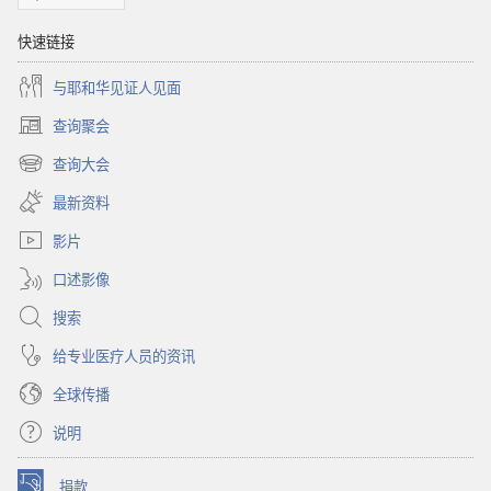
快速链接
与耶和华见证人见面
查询聚会
（打
开
查询大会
（打
新
开
窗
最新资料
新
口）
窗
影片
口）
口述影像
搜索
给专业医疗人员的资讯
全球传播
说明
捐款