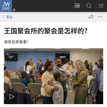
JW.ORG
登
录
更
搜
显
（打
改
索
示
聚会
开
网
JW.ORG
菜
新
站
单
王国聚会所的聚会是怎样的？
窗
语
口）
言
请亲自来看看！
播