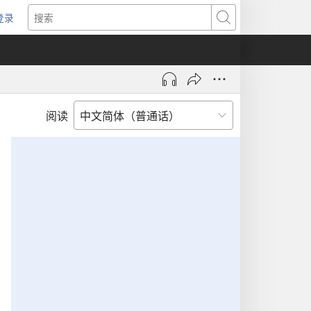
登录
（打
搜
开
索
新
窗
口）
阅读