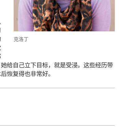
么
习
的
克洛丁
觉
那
？她给自己立下目标，就是受浸。这些经历带
术后恢复得也非常好。