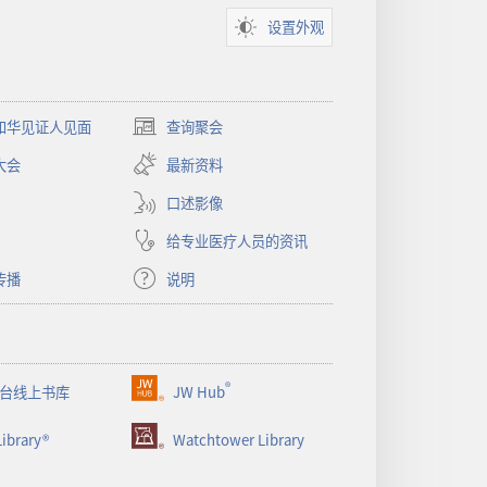
设置外观
和华见证人见面
查询聚会
（打
开
大会
最新资料
新
窗
口述影像
口）
给专业医疗人员的资讯
传播
说明
®
台线上书库
JW Hub
（打
开
ibrary®
Watchtower Library
新
窗
口）