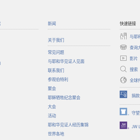
馆
新闻
快速链接
与耶
关于我们
查询
（打
常见问题
开
影片
与耶和华见证人见面
新
函
窗
搜索
联系我们
口）
参观伯特利
全球
聚会
捐款
耶稣牺牲纪念聚会
（打
开
大会
新
守望
（打
活动
窗
开
口）
耶和华见证人经历集锦
JW L
新
窗
世界各地
口）