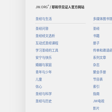
®
JW.ORG
/ 耶和华见证人官方网站
圣经与生活
多媒体图书
圣经问答
圣经
圣经经文选析
书籍
互动式圣经课程
册子
学习圣经的工具
传单和邀请
安宁与快乐
系列文章
婚姻与家庭
杂志
青年与少年
聚会手册
儿童
节目表
信心
索引
圣经与科学
指南
圣经与历史
JW电视
影片