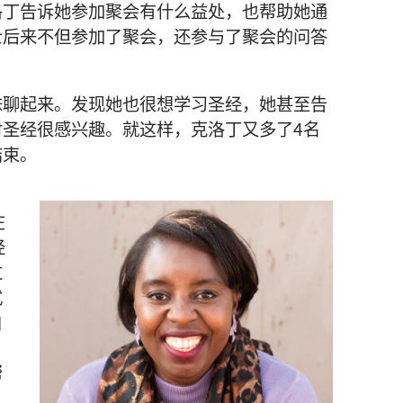
洛丁告诉她参加聚会有什么益处，也帮助她通
士后来不但参加了聚会，还参与了聚会的问答
妹聊起来。发现她也很想学习圣经，她甚至告
圣经很感兴趣。就这样，克洛丁又多了4名
结束。
，
在
经
过
式
自
帮