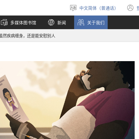
中文简体（普通话）
选
择
多媒体图书馆
新闻
关于我们
语
言
虽然疾病缠身，还是能安慰别人