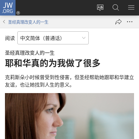
JW.ORG
登
录
更
搜
显
（打
改
索
示
圣经真理改变人的一生
开
网
JW.ORG
菜
新
站
单
阅读
窗
语
口）
言
圣经真理改变人的一生
耶和华真的为我做了很多
克莉斯朵小时候曾受到性侵害，但圣经帮助她跟耶和华建立
友谊，也让她找到人生的意义。