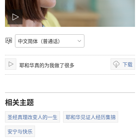
播
放
选
择
影
语
言
下载
耶和华真的为我做了很多
片
播
影
放
片
下
载
选
相关主题
项
圣经真理改变人的一生
耶和华见证人经历集锦
安宁与快乐