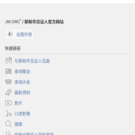
®
JW.ORG
/ 耶和华见证人官方网站
设置外观
快速链接
与耶和华见证人见面
查询聚会
（打
开
查询大会
（打
新
开
窗
最新资料
新
口）
窗
影片
口）
口述影像
搜索
给专业医疗人员的资讯