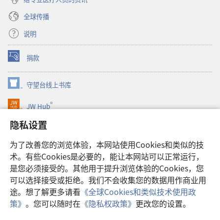
全球传播
说明
捐款
（打
开
新
守望台线上书库
（打
窗
开
口）
®
JW Hub
新
（打
窗
开
隐私设置
口）
JW Library®
新
窗
为了改善您的浏览体验，本网站使用Cookies和类似的技
口）
Watchtower Library
术。有些Cookies是必要的，能让本网站可以正常运行，
是您必须接受的。其他用于提升浏览体验的Cookies，您
可以选择接受或拒绝。我们不会收集您的数据用作商业用
途。想了解更多请看
《全球Cookies和类似技术使用政
Copyright
© 2026 Watch Tower Bible and Tract Society of Pennsylvania.
策》
。您可以随时在
《隐私权政策》
更改您的设置。
使用条款
|
隐私权政策
|
隐私设置