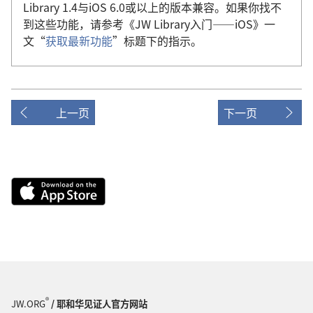
Library 1.4与iOS 6.0或以上的版本兼容。如果你找不
到这些功能，请参考《JW Library入门——iOS》一
文“
获取最新功能
”标题下的指示。
上一页
下一页
Download
on
the
App
Store
（打
开
®
新
JW.ORG
/ 耶和华见证人官方网站