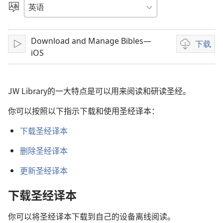
放
选
择
影
语
Download and Manage Bibles—
言
下载
播
影
片
iOS
放
片
下
载
JW Library的一大特点是可以用来阅读和研读圣经。
选
项
你可以按照以下指示下载和使用圣经译本：
下载圣经译本
删除圣经译本
更新圣经译本
下载圣经译本
你可以将圣经译本下载到自己的设备离线阅读。