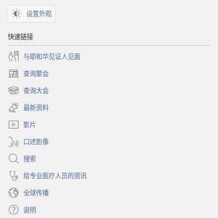
窗
设置外观
口）
快速链接
与耶和华见证人见面
查询聚会
（打
开
查询大会
（打
新
开
窗
最新资料
新
口）
窗
影片
口）
口述影像
搜索
给专业医疗人员的资讯
全球传播
说明