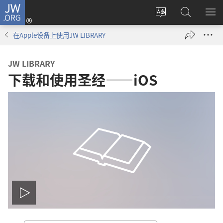
JW.ORG
登
录
更
搜
显
（打
改
索
示
在Apple设备上使用JW LIBRARY
开
网
JW.ORG
菜
新
站
单
JW LIBRARY
窗
语
下载和使用圣经——iOS
口）
言
播