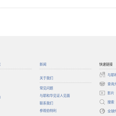
馆
新闻
快速链接
与耶
关于我们
查询
（打
常见问题
开
影片
与耶和华见证人见面
新
函
窗
搜索
联系我们
口）
参观伯特利
全球