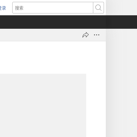
登录
（打
搜
开
索
新
窗
口）