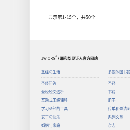
显示第1-15个，共50个
®
JW.ORG
/ 耶和华见证人官方网站
圣经与生活
多媒体图书
圣经问答
圣经
圣经经文选析
书籍
互动式圣经课程
册子
学习圣经的工具
传单和邀请
安宁与快乐
系列文章
婚姻与家庭
杂志