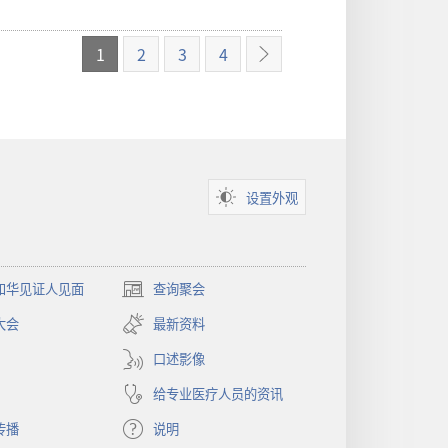
1
2
3
4
下
一
页
设置外观
和华见证人见面
查询聚会
（打
开
大会
最新资料
新
窗
口述影像
口）
给专业医疗人员的资讯
传播
说明