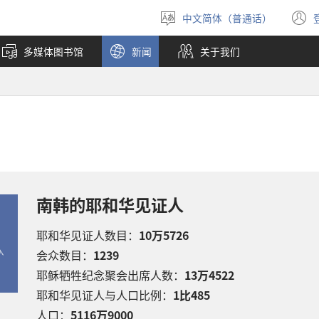
中文简体（普通话）
选
择
多媒体图书馆
新闻
关于我们
语
言
南韩的耶和华见证人
耶和华见证人数目：
10万5726
会众数目：
1239
耶稣牺牲纪念聚会出席人数：
13万4522
耶和华见证人与人口比例：
1比
485
人口：
5116万9000