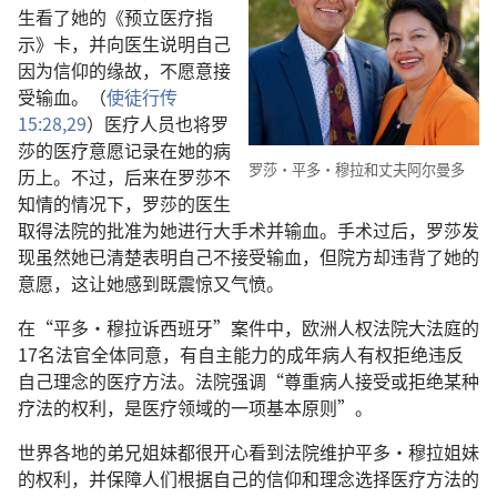
生看了她的《预立医疗指
示》卡，并向医生说明自己
因为信仰的缘故，不愿意接
受输血。（
使徒行传
15:28,29
）医疗人员也将罗
莎的医疗意愿记录在她的病
罗莎·平多·穆拉和丈夫阿尔曼多
历上。不过，后来在罗莎不
知情的情况下，罗莎的医生
取得法院的批准为她进行大手术并输血。手术过后，罗莎发
现虽然她已清楚表明自己不接受输血，但院方却违背了她的
意愿，这让她感到既震惊又气愤。
在“平多·穆拉诉西班牙”案件中，欧洲人权法院大法庭的
17名法官全体同意，有自主能力的成年病人有权拒绝违反
自己理念的医疗方法。法院强调“尊重病人接受或拒绝某种
疗法的权利，是医疗领域的一项基本原则”。
世界各地的弟兄姐妹都很开心看到法院维护平多·穆拉姐妹
的权利，并保障人们根据自己的信仰和理念选择医疗方法的