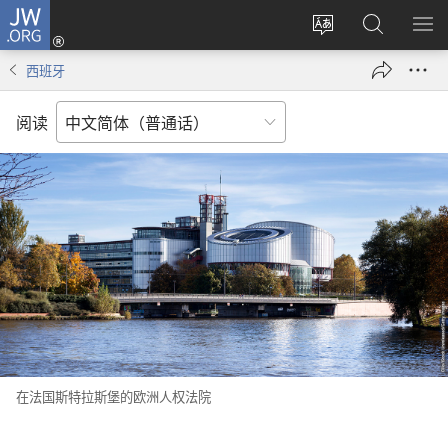
JW.ORG
登
录
更
搜
显
（打
改
索
示
西班牙
开
网
JW.ORG
菜
新
站
单
阅读
窗
语
口）
言
在法国斯特拉斯堡的欧洲人权法院