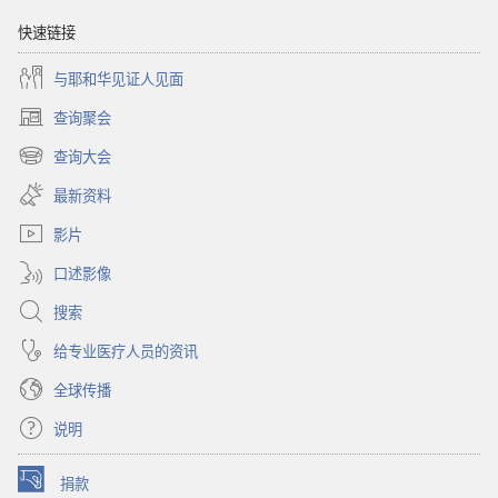
快速链接
与耶和华见证人见面
查询聚会
（打
开
查询大会
（打
新
开
窗
最新资料
新
口）
窗
影片
口）
口述影像
搜索
给专业医疗人员的资讯
全球传播
说明
捐款
（打