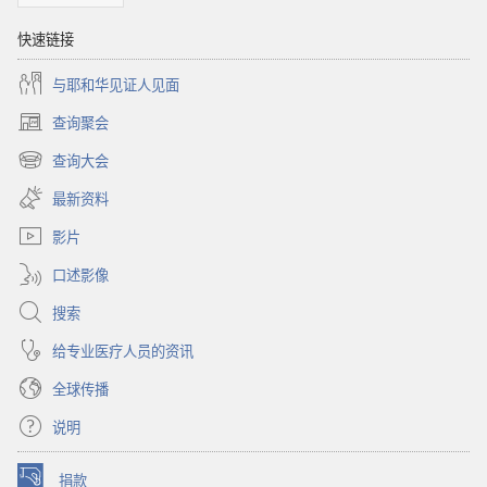
快速链接
与耶和华见证人见面
查询聚会
（打
开
查询大会
（打
新
开
窗
最新资料
新
口）
窗
影片
口）
口述影像
搜索
给专业医疗人员的资讯
全球传播
说明
捐款