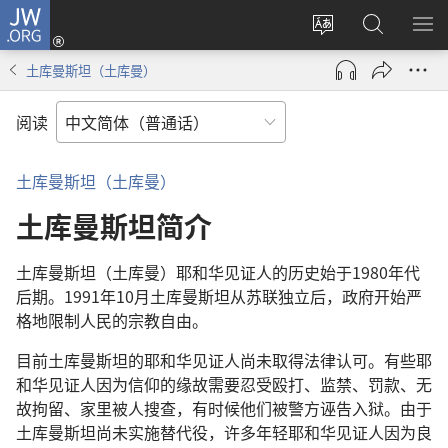
JW.ORG
登
录
更
搜
显
（打
改
索
示
土库曼斯坦（土库曼）
开
网
JW.ORG
菜
新
站
单
阅读
窗
语
口）
言
土库曼斯坦（土库曼）
土库曼斯坦简介
土库曼斯坦（土库曼）耶和华见证人的历史始于1980年代
后期。1991年10月土库曼斯坦从苏联独立后，政府开始严
格地限制人民的宗教自由。
目前土库曼斯坦的耶和华见证人尚未取得法律认可。有些耶
和华见证人因为信仰的缘故需要忍受殴打、监禁、罚款、无
故拘留、家里被人搜查，有时候他们被警方诬告入狱。由于
土库曼斯坦尚未实施替代役，许多年轻耶和华见证人因为良