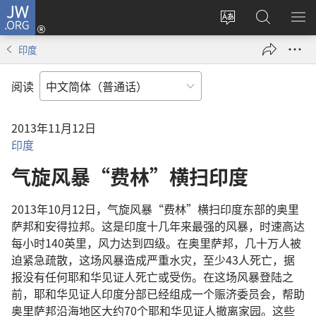
JW.ORG
登
录
更
搜
显
（打
改
索
示
印度
开
网
JW.ORG
菜
新
站
单
阅读
窗
语
口）
言
2013年11月12日
印度
气旋风暴“费林”横扫印度
2013年10月12日，气旋风暴“费林”横扫印度东部的奥里
萨邦和安得拉邦。这是印度十几年来最强的风暴，时速高达
每小时140英里，风力达到四级。在奥里萨邦，几十万人被
迫紧急疏散，这场风暴造成严重水灾，至少43人死亡，据
报没有任何耶和华见证人死亡或受伤。在这场风暴登陆之
前，耶和华见证人印度分部已经组成一个赈济委员会，帮助
奥里萨邦沿海地区大约70个耶和华见证人撤离家园。这些