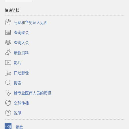
快速链接
与耶和华见证人见面
查询聚会
（打
开
查询大会
（打
新
开
窗
最新资料
新
口）
窗
影片
口）
口述影像
搜索
给专业医疗人员的资讯
全球传播
说明
捐款