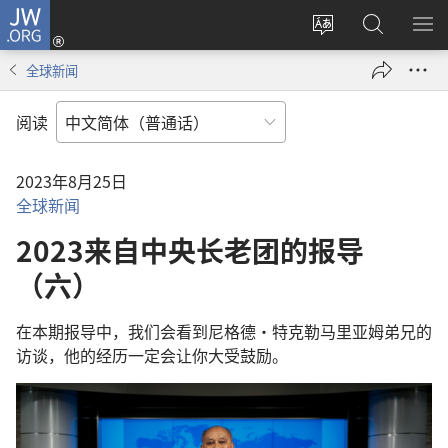
JW.ORG
登
录
更
搜
显
（打
改
索
示
全球新闻
开
网
JW.ORG
菜
新
站
单
阅读
窗
语
口）
言
2023年8月25日
全球新闻
2023来自中央长老团的报导
（六）
在本期报导中，我们会看到尼格德·特克勒马里亚姆弟兄的
访谈，他的经历一定会让你大受鼓励。