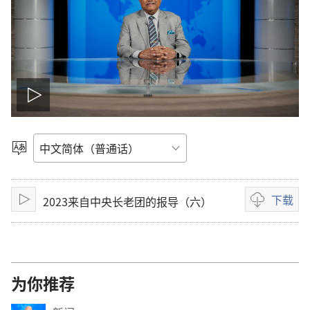
播
放
选
择
影
语
言
下载
2023来自中央长老团的报导（六）
片
播
影
放
片
下
载
选
为你推荐
项