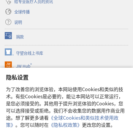
给专业医疗人员的资讯
全球传播
说明
捐款
（打
开
新
守望台线上书库
（打
窗
开
口）
®
JW Hub
新
（打
窗
开
隐私设置
口）
JW Library®
新
窗
为了改善您的浏览体验，本网站使用Cookies和类似的技
口）
Watchtower Library
术。有些Cookies是必要的，能让本网站可以正常运行，
是您必须接受的。其他用于提升浏览体验的Cookies，您
可以选择接受或拒绝。我们不会收集您的数据用作商业用
途。想了解更多请看
《全球Cookies和类似技术使用政
Copyright
© 2026 Watch Tower Bible and Tract Society of Pennsylvania.
策》
。您可以随时在
《隐私权政策》
更改您的设置。
使用条款
|
隐私权政策
|
隐私设置