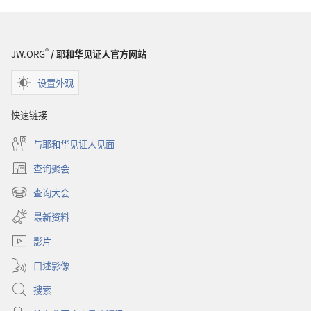
®
JW.ORG
/ 耶和华见证人官方网站
设置外观
快速链接
与耶和华见证人见面
查询聚会
（打
开
查询大会
（打
新
开
窗
最新资料
新
口）
窗
影片
口）
口述影像
搜索