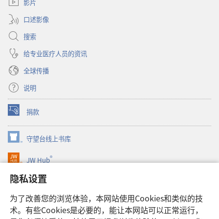
窗
影片
口）
口述影像
搜索
给专业医疗人员的资讯
全球传播
说明
捐款
（打
开
新
守望台线上书库
（打
窗
开
口）
®
JW Hub
新
（打
窗
开
隐私设置
口）
JW Library®
新
窗
为了改善您的浏览体验，本网站使用Cookies和类似的技
口）
Watchtower Library
术。有些Cookies是必要的，能让本网站可以正常运行，