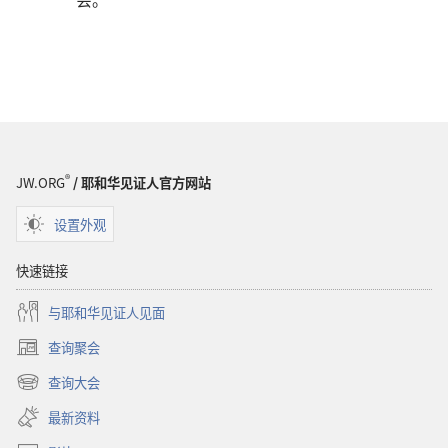
®
JW.ORG
/ 耶和华见证人官方网站
设置外观
快速链接
与耶和华见证人见面
查询聚会
（打
开
查询大会
（打
新
开
窗
最新资料
新
口）