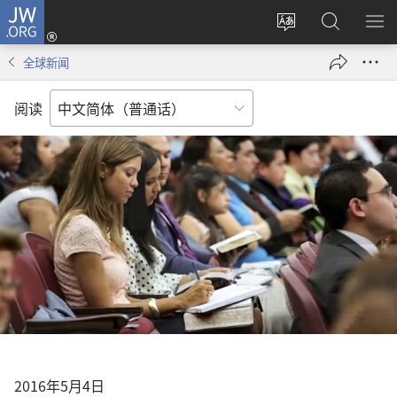
JW.ORG
登
录
更
搜
显
（打
改
索
示
全球新闻
开
网
JW.ORG
菜
新
站
单
阅读
窗
语
口）
言
2016年5月4日