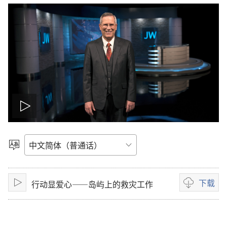
播
放
选
择
影
语
言
下载
行动显爱心——岛屿上的救灾工作
片
播
影
放
片
下
载