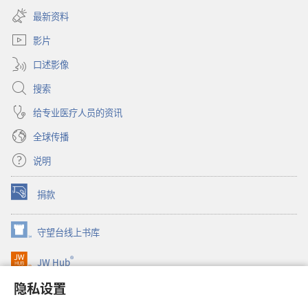
新
开
窗
最新资料
新
口）
窗
影片
口）
口述影像
搜索
给专业医疗人员的资讯
全球传播
说明
捐款
（打
开
新
守望台线上书库
（打
窗
开
口）
®
JW Hub
新
（打
窗
开
隐私设置
口）
JW Library®
新
窗