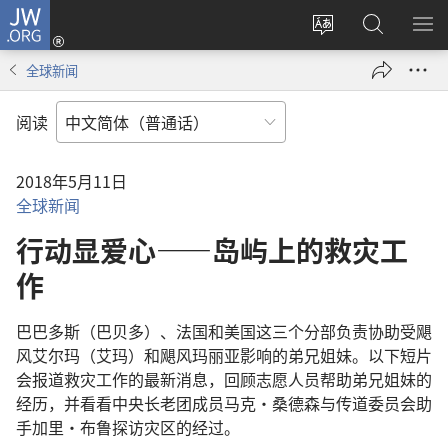
JW.ORG
登
录
更
搜
显
（打
改
索
示
全球新闻
开
网
JW.ORG
菜
新
站
单
阅读
窗
语
口）
言
2018年5月11日
全球新闻
行动显爱心——岛屿上的救灾工
作
巴巴多斯（巴贝多）、法国和美国这三个分部负责协助受飓
风艾尔玛（艾玛）和飓风玛丽亚影响的弟兄姐妹。以下短片
会报道救灾工作的最新消息，回顾志愿人员帮助弟兄姐妹的
经历，并看看中央长老团成员马克·桑德森与传道委员会助
手加里·布鲁探访灾区的经过。