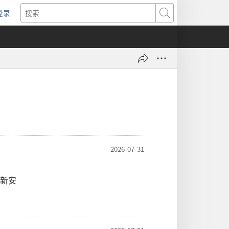
登录
（打
搜
开
索
新
窗
口）
2026-07-31
新安