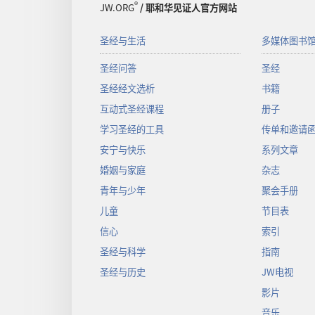
®
JW.ORG
/ 耶和华见证人官方网站
圣经与生活
多媒体图书
圣经问答
圣经
圣经经文选析
书籍
互动式圣经课程
册子
学习圣经的工具
传单和邀请
安宁与快乐
系列文章
婚姻与家庭
杂志
青年与少年
聚会手册
儿童
节目表
信心
索引
圣经与科学
指南
圣经与历史
JW电视
影片
音乐