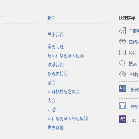
馆
新闻
快速链接
与耶
关于我们
查询
（打
常见问题
开
影片
与耶和华见证人见面
新
函
窗
搜索
联系我们
口）
参观伯特利
全球
聚会
捐款
耶稣牺牲纪念聚会
（打
开
大会
新
守望
（打
活动
窗
开
口）
耶和华见证人经历集锦
JW L
新
窗
世界各地
口）