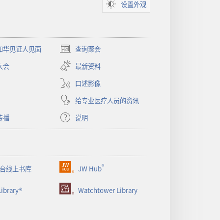
设置外观
和华见证人见面
查询聚会
（打
开
大会
最新资料
新
窗
口述影像
口）
给专业医疗人员的资讯
传播
说明
®
台线上书库
JW Hub
（打
开
ibrary®
Watchtower Library
新
窗
口）