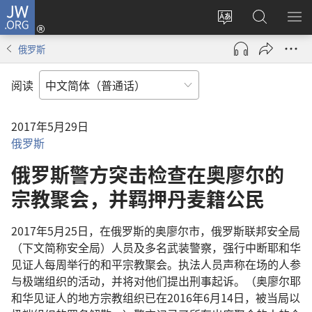
JW.ORG
登
录
更
搜
显
（打
改
索
示
俄罗斯
开
网
JW.ORG
菜
新
站
单
阅读
窗
语
口）
言
2017年5月29日
俄罗斯
俄罗斯警方突击检查在奥廖尔的
宗教聚会，并羁押丹麦籍公民
2017年5月25日，在俄罗斯的奥廖尔市，俄罗斯联邦安全局
（下文简称安全局）人员及多名武装警察，强行中断耶和华
见证人每周举行的和平宗教聚会。执法人员声称在场的人参
与极端组织的活动，并将对他们提出刑事起诉。（奥廖尔耶
和华见证人的地方宗教组织已在2016年6月14日，被当局以