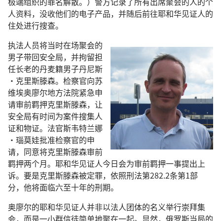
极端组织的罪名解散。）警方记录了所有出席聚会的人的个
人资料，没收他们的电子产品，并随后前往耶和华见证人的
住处进行搜查。
执法人员将当时在场聚会的
男子带回安全局，并拘留担
任长老的丹麦籍男子丹尼斯
·克里斯滕森。检察官向苏
维埃奥廖尔地方法院紧急申
请审前羁押克里斯滕森，让
安全局有时间为案件搜集人
证和物证。法官斯韦特兰娜
·瑙莫娃批准检察官的申
请，同意将克里斯滕森审前
羁押两个月。耶和华见证人今日会为审前羁押一事提出上
诉。要是克里斯滕森被定罪，依照刑法第282.2条第1部
分，他将面临六至十年的刑期。
奥廖尔的耶和华见证人并非以法人团体的名义举行崇拜集
会，而是一小群信徒简单地聚在一起。显然，俄罗斯当局的