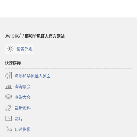
®
JW.ORG
/ 耶和华见证人官方网站
设置外观
快速链接
与耶和华见证人见面
查询聚会
（打
开
查询大会
（打
新
开
窗
最新资料
新
口）
窗
影片
口）
口述影像