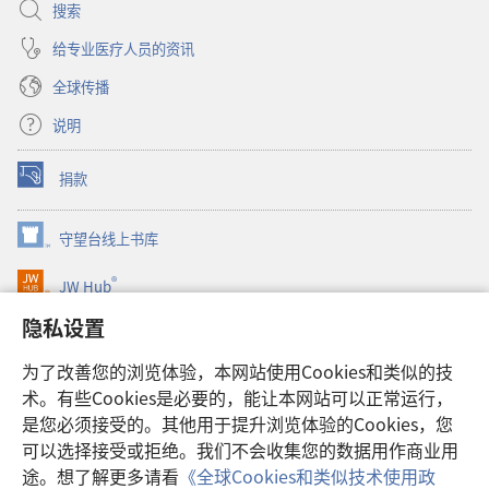
搜索
给专业医疗人员的资讯
全球传播
说明
捐款
（打
开
新
守望台线上书库
（打
窗
开
口）
®
JW Hub
新
（打
窗
开
隐私设置
口）
JW Library®
新
窗
为了改善您的浏览体验，本网站使用Cookies和类似的技
口）
Watchtower Library
术。有些Cookies是必要的，能让本网站可以正常运行，
是您必须接受的。其他用于提升浏览体验的Cookies，您
可以选择接受或拒绝。我们不会收集您的数据用作商业用
途。想了解更多请看
《全球Cookies和类似技术使用政