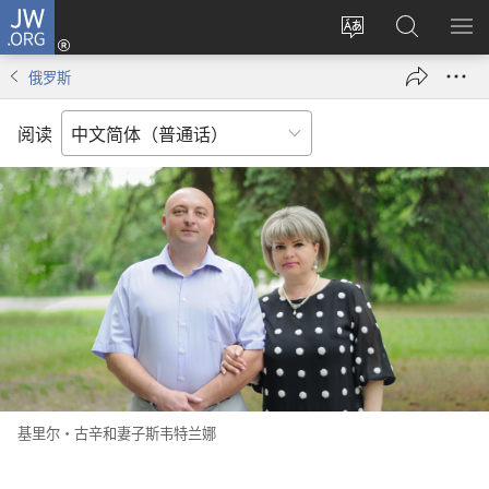
JW.ORG
登
录
更
搜
显
（打
改
索
示
俄罗斯
开
网
JW.ORG
菜
新
站
单
阅读
窗
语
口）
言
基里尔·古辛和妻子斯韦特兰娜