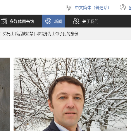
中文简体（普通话）
选
择
多媒体图书馆
新闻
关于我们
语
言
：弟兄上诉后被监禁 | 珍惜身为上帝子民的身份