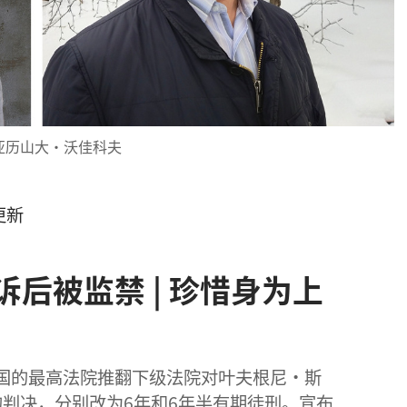
亚历山大·沃佳科夫
日更新
后被监禁 | 珍惜身为上
共和国的最高法院推翻下级法院对叶夫根尼·斯
判决，分别改为6年和6年半有期徒刑。宣布