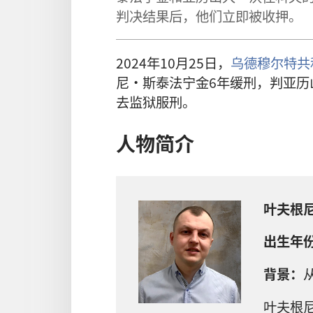
判决结果后，他们立即被收押。
2024年10月25日，
乌德穆尔特共
尼·斯泰法宁金6年缓刑，判亚历
去监狱服刑。
人物简介
叶夫根
出生年
背景：
叶夫根