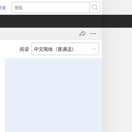
登录
（打
搜
开
索
新
窗
口）
阅读