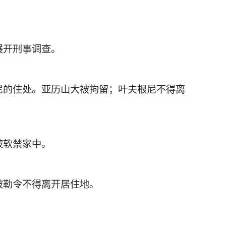
展开刑事调查。
尼的住处。亚历山大被拘留；叶夫根尼不得离
被软禁家中。
被勒令不得离开居住地。