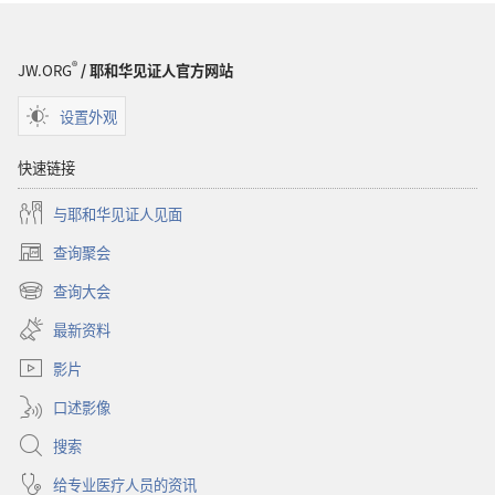
®
JW.ORG
/ 耶和华见证人官方网站
设置外观
快速链接
与耶和华见证人见面
查询聚会
（打
开
查询大会
（打
新
开
窗
最新资料
新
口）
窗
影片
口）
口述影像
搜索
给专业医疗人员的资讯