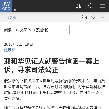
JW.ORG
登
录
更
搜
显
（打
改
索
示
俄罗斯
开
网
JW.ORG
菜
新
站
单
阅读
窗
语
口）
言
2016年12月19日
俄罗斯
耶和华见证人就警告信函一案上
诉，寻求司法公正
俄罗斯的耶和华见证人就当局威胁他们的行政中心一事向莫
斯科市法院提起上诉，法院已订聆讯时间，将于莫斯科标准
时间2017年1月16日上午11:10举行听证会，并可能于该日
宣布判决。
地方政府将耶和华见证人的虔诚崇拜活动描述成犯罪活动，