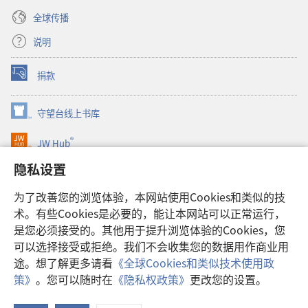
全球传播
说明
捐款
（打
开
新
守望台线上书库
（打
窗
开
口）
®
JW Hub
新
（打
窗
开
隐私设置
口）
JW Library®
新
窗
为了改善您的浏览体验，本网站使用Cookies和类似的技
口）
Watchtower Library
术。有些Cookies是必要的，能让本网站可以正常运行，
是您必须接受的。其他用于提升浏览体验的Cookies，您
可以选择接受或拒绝。我们不会收集您的数据用作商业用
途。想了解更多请看
《全球Cookies和类似技术使用政
Copyright
© 2026 Watch Tower Bible and Tract Society of Pennsylvania.
策》
。您可以随时在
《隐私权政策》
更改您的设置。
使用条款
|
隐私权政策
|
隐私设置