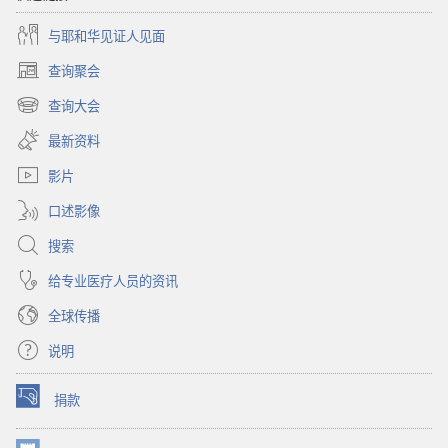
与耶和华见证人见面
查询聚会
（打
开
查询大会
（打
新
开
窗
最新资料
新
口）
窗
影片
口）
口述影像
搜索
给专业医疗人员的资讯
全球传播
说明
捐款
（打
开
新