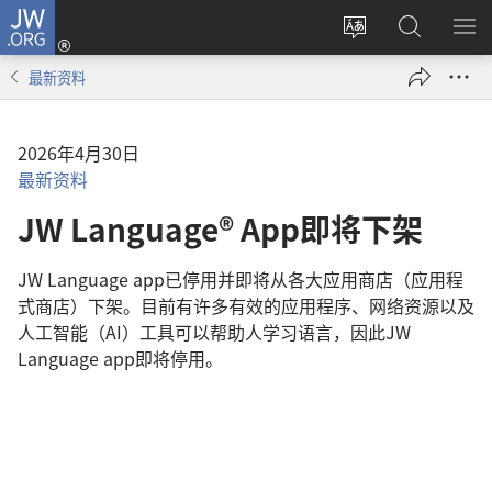
JW.ORG
登
录
更
搜
显
（打
改
索
示
最新资料
开
网
JW.ORG
菜
新
站
单
窗
语
2026年4月30日
口）
言
最新资料
JW Language® App即将下架
JW Language app已停用并即将从各大应用商店（应用程
式商店）下架。⽬前有许多有效的应⽤程序、网络资源以及
⼈⼯智能（AI）⼯具可以帮助人学习语言，因此JW
Language app即将停⽤。