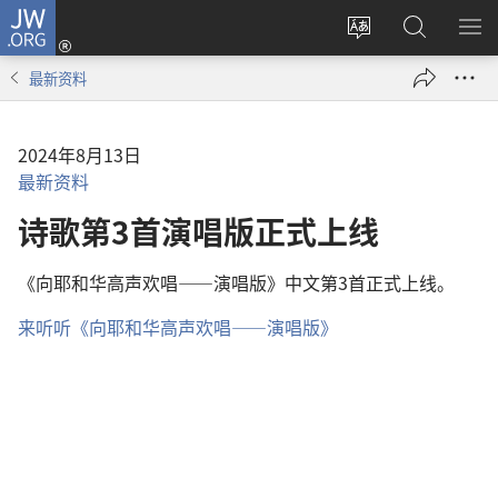
JW.ORG
登
录
更
搜
显
（打
改
索
示
最新资料
开
网
JW.ORG
菜
新
站
单
窗
语
2024年8月13日
口）
言
最新资料
诗歌第3首演唱版正式上线
《向耶和华高声欢唱——演唱版》中文第3首正式上线。
来听听《向耶和华高声欢唱——演唱版》