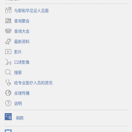
与耶和华见证人见面
查询聚会
（打
开
查询大会
（打
新
开
窗
最新资料
新
口）
窗
影片
口）
口述影像
搜索
给专业医疗人员的资讯
全球传播
说明
捐款
（打
开
新