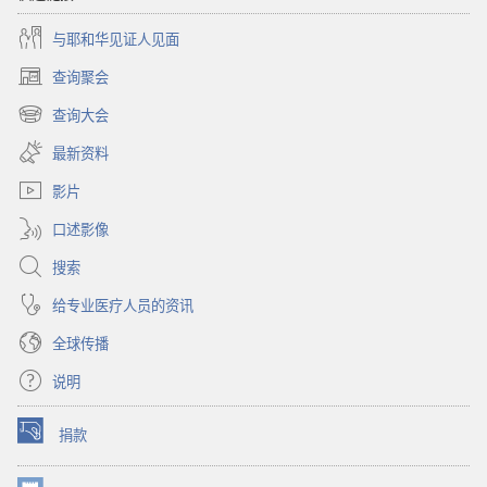
与耶和华见证人见面
查询聚会
（打
开
查询大会
（打
新
开
窗
最新资料
新
口）
窗
影片
口）
口述影像
搜索
给专业医疗人员的资讯
全球传播
说明
捐款
（打
开
新