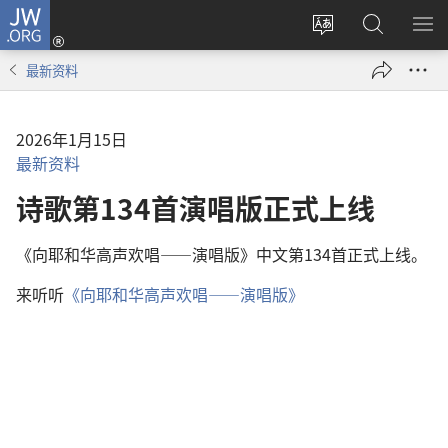
JW.ORG
登
录
更
搜
显
（打
改
索
示
最新资料
开
网
JW.ORG
菜
新
站
单
窗
语
2026年1月15日
口）
言
最新资料
诗歌第134首演唱版正式上线
《向耶和华高声欢唱——演唱版》中文第134首正式上线。
来听听
《向耶和华高声欢唱——演唱版》