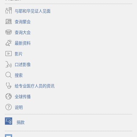
与耶和华见证人见面
查询聚会
（打
开
查询大会
（打
新
开
窗
最新资料
新
口）
窗
影片
口）
口述影像
搜索
给专业医疗人员的资讯
全球传播
说明
捐款
（打
开
新