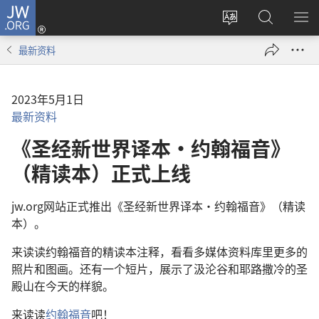
JW.ORG
登
录
更
搜
显
（打
改
索
示
最新资料
开
网
JW.ORG
菜
新
站
单
窗
语
2023年5月1日
口）
言
最新资料
《圣经新世界译本·约翰福音》
（精读本）正式上线
jw.org网站正式推出《圣经新世界译本·约翰福音》（精读
本）。
来读读约翰福音的精读本注释，看看多媒体资料库里更多的
照片和图画。还有一个短片，展示了汲沦谷和耶路撒冷的圣
殿山在今天的样貌。
来读读
约翰福音
吧！