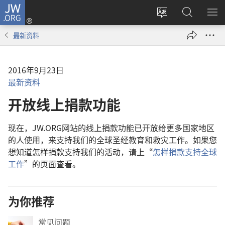
JW.ORG
登
录
更
搜
显
（打
改
索
示
最新资料
开
网
JW.ORG
菜
新
站
单
窗
语
2016年9月23日
口）
言
最新资料
开放线上捐款功能
现在，JW.ORG网站的线上捐款功能已开放给更多国家地区
的人使用，来支持我们的全球圣经教育和救灾工作。如果您
想知道怎样捐款支持我们的活动，请上“
怎样捐款支持全球
工作
”的页面查看。
为你推荐
常见问题