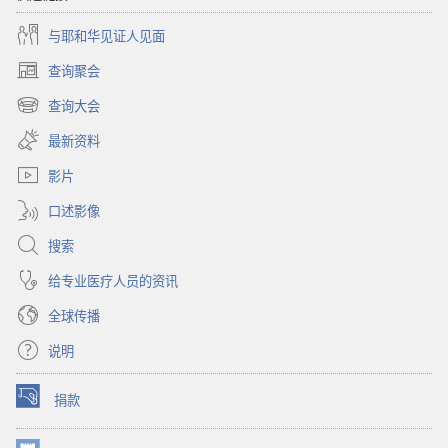
与耶和华见证人见面
查询聚会
（打
开
查询大会
（打
新
开
窗
最新资料
新
口）
窗
影片
口）
口述影像
搜索
给专业医疗人员的资讯
全球传播
说明
捐款
（打
开
新