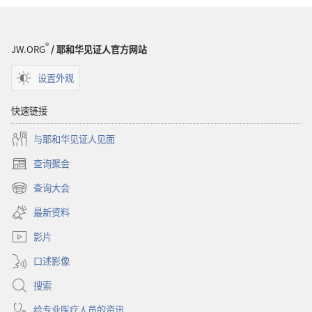
热
门
门
话
话
题
®
JW.ORG
/ 耶和华见证人官方网站
题
设置外观
快速链接
与耶和华见证人见面
查询聚会
（打
开
查询大会
（打
新
开
窗
最新资料
新
口）
窗
影片
口）
口述影像
搜索
给专业医疗人员的资讯