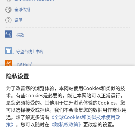
全球传播
说明
捐款
（打
开
新
守望台线上书库
（打
窗
开
口）
®
JW Hub
新
（打
窗
开
隐私设置
口）
JW Library®
新
窗
为了改善您的浏览体验，本网站使用Cookies和类似的技
口）
Watchtower Library
术。有些Cookies是必要的，能让本网站可以正常运行，
是您必须接受的。其他用于提升浏览体验的Cookies，您
可以选择接受或拒绝。我们不会收集您的数据用作商业用
途。想了解更多请看
《全球Cookies和类似技术使用政
Copyright
© 2026 Watch Tower Bible and Tract Society of Pennsylvania.
策》
。您可以随时在
《隐私权政策》
更改您的设置。
使用条款
|
隐私权政策
|
隐私设置