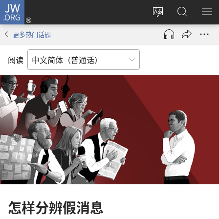
JW.ORG
登
录
更
搜
显
（打
改
索
示
更多热门话题
开
网
JW.ORG
菜
新
站
单
阅读
窗
语
口）
言
怎样分辨假消息