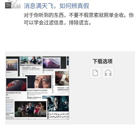
消息满天飞，如何辨真假
对于你听到的东西，不要不假思索就照单全收。你
可以学会过滤信息，排除谎言。
下载选项
出
音
版
频
物
下
下
载
载
选
选
项
项
更
更
多
多
热