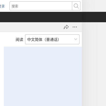
登录
（打
搜
开
索
新
窗
口）
阅读