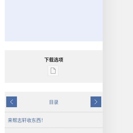
下载选项
出
版
物
下
目录
载
上
下
选
一
一
项
页
页
来帮志轩收东西！
成
为