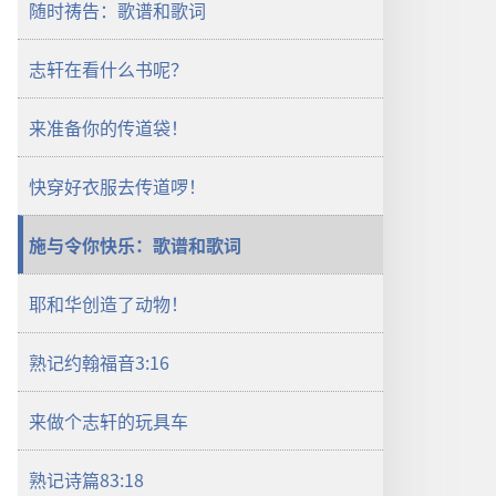
随时祷告：歌谱和歌词
耶
和
志轩在看什么书呢？
华
的
朋
来准备你的传道袋！
友
——
快穿好衣服去传道啰！
游
戏
施与令你快乐：歌谱和歌词
耶和华创造了动物！
熟记约翰福音3:16
来做个志轩的玩具车
熟记诗篇83:18