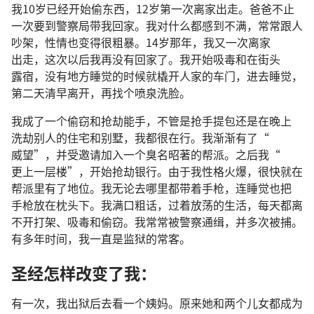
我
10
岁
已经
开始
偷
东西
，12
岁
第
一
次
离家
出走
。
爸爸
不止
一
次
要
到
警察局
带
我
回家
。
我
对
什么
都
感到
不满
，
常常
跟
人
吵架
，
性情
也
变
得
很
粗暴
。14
岁
那
年
，
我
又
一
次
离家
出走
，
这
次
以后
我
再
没有
回家
了
。
我
开始
吸毒
和
在
街头
露宿
，
没有
地方
睡觉
的
时候
就
橇
开
人家
的
车门
，
进去
睡觉
，
第
二
天
清早
离开
，
再
找
个
喷泉
洗
脸
。
我
成
了
一
个
偷窃
和
抢劫
能手
，
不管
是
抢
手提包
还是
在
晚上
洗劫
别人
的
住宅
和
别墅
，
我
都
很
在
行
。
我
渐渐
有
了
“
威望
”，
并
受
邀请
加入
一
个
臭名昭著
的
帮派
。
之后
我
“
更上一层楼
”，
开始
抢劫
银行
。
由于
我
性格
火爆
，
很
快
就
在
帮派
里
有
了
地位
。
我
无论
去
哪里
都
带
着
手枪
，
连
睡觉
也
把
手枪
放
在
枕头
下
。
我
满口
粗话
，
过
着
放荡
的
生活
，
每
天
都
离
不
开
打架
、
吸毒
和
偷窃
。
我
常常
被
警察
通缉
，
并
多
次
被
捕
。
有
多
年
时间
，
我
一直
是
监狱
的
常客
。
圣经
怎样
改变
了
我
：
有
一
次
，
我
出狱
后
去
看
一
个
姨妈
。
原来
她
和
两
个
儿女
都
成为