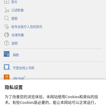
窗
影片
口）
口述影像
搜索
给专业医疗人员的资讯
全球传播
说明
捐款
（打
开
新
守望台线上书库
（打
窗
开
口）
®
JW Hub
新
（打
窗
开
隐私设置
口）
JW Library®
新
窗
为了改善您的浏览体验，本网站使用Cookies和类似的技
口）
Watchtower Library
术。有些Cookies是必要的，能让本网站可以正常运行，