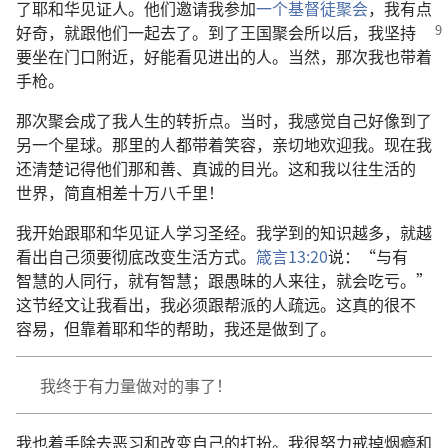
了
耶和华见证人
。
他们
邀请
我
参加
一
个
基督徒
聚会
，
我
有点
好奇
，
就
跟
他们
一起
去
了
。
到
了
王国聚会所
以后
，
我
坚持
要
坐
在
门口
附近
，
好
能
看见
进出
的
人
。
当然
，
那
次
我
也
带
着
手枪
。
那
次
聚会
成
了
我
人生
的
转折点
。
当时
，
我
感觉
自己
好像
到
了
另
一
个
星球
。
那里
的
人
都
带
着
笑容
，
亲切
地
欢迎
我
。
现在
我
还
清楚
记得
他们
那
和善
、
真诚
的
目光
。
这
和
我
以往
生活
的
世界
，
简直
相差
十万
八千
里
！
我
开始
跟
耶和华见证人
学习
圣经
。
我
学
到
的
知识
越
多
，
就
越
看
出
自己
须要
彻底
改变
生活
方式
。
箴言
13:20
说
：“
与
有
智慧
的
人
同行
，
就
有
智慧
；
跟
愚昧
的
人
来往
，
就
会
吃亏
。”
这
节
经文
让
我
看
出
，
我
必须
跟
帮派
的
人
疏远
。
这
真
的
很
不
容易
，
但
靠
着
耶和华
的
帮助
，
我
还是
做
到
了
。
我
终于
有
力量
做
对
的
事
了
！
我
也
着手
除去
恶习
和
改变
自己
的
打扮
。
我
很
努力
戒
掉
烟瘾
和