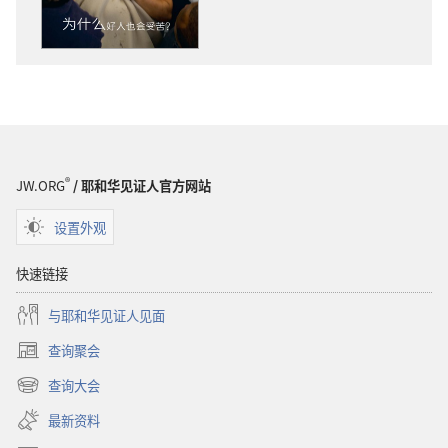
载
选
选
项
项
守
守
望
望
台
台
为
为
什
什
么
®
JW.ORG
/ 耶和华见证人官方网站
么
好
好
人
设置外观
人
也
也
会
快速链接
会
受
与耶和华见证人见面
受
苦？
苦？
查询聚会
（打
开
查询大会
（打
新
开
窗
最新资料
新
口）