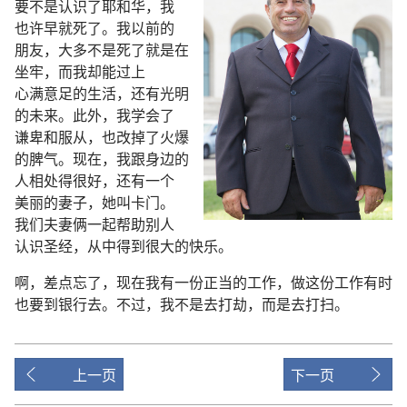
要不是
认识
了
耶和华
，
我
也许
早
就
死
了
。
我
以前
的
朋友
，
大多
不
是
死
了
就是
在
坐牢
，
而
我
却
能
过
上
心满意足
的
生活
，
还
有
光明
的
未来
。
此外
，
我
学
会
了
谦卑
和
服从
，
也
改
掉
了
火爆
的
脾气
。
现在
，
我
跟
身边
的
人
相处
得
很
好
，
还
有
一
个
美丽
的
妻子
，
她
叫
卡门
。
我们
夫妻
俩
一起
帮助
别人
认识
圣经
，
从中
得到
很
大
的
快乐
。
啊
，
差点
忘
了
，
现在
我
有
一
份
正当
的
工作
，
做
这
份
工作
有时
也
要
到
银行
去
。
不过
，
我
不
是
去
打劫
，
而
是
去
打扫
。
上一页
下一页