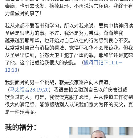
毒瘾
，
也
剪
去
长发
，
摘
掉
耳环
，
不
再
说
污言秽语
。
我
终于
有
力量
做
对
的
事
了
！
我
从来
都
不
爱
看
书
和
学习
，
所以
对
我
来
说
，
要
集中
精神
阅读
圣经
是
很
吃力
的
事
。
不过
，
我
还是
努力
尝试
。
渐渐
地
我
越来越
爱
耶和华
，
也
开始
对
自己
以往
的
行为
感到
良心
不安
。
我
常常
对
自己
有
消极
的
看法
，
觉得
耶和华
不
会
原谅
我
。
但
我
从
圣经
里
读
到
，
虽然
大卫
王
犯
了
严重
的
罪
，
耶和华
还是
宽恕
了
他
。
这个
记载
给
我
很
大
的
安慰
。（
撒母耳记下
11:1－
12:13
）
我
要
面对
的
另
一
个
挑战
，
就是
挨家
逐户
向
人
传道
。
（
马太福音
28:19,20
）
我
很
害怕
会
碰
到
自己
以前
伤害
过
或
欺负
过
的
人
。
可是
，
我
慢慢
克服
了
恐惧
，
并
从
传道
工作
得到
很
大
的
满足感
。
能够
帮助
别人
认识
我们
宽大为怀
的
天父
，
真
是
一
件
乐事
呢
。
我
的
福分
：