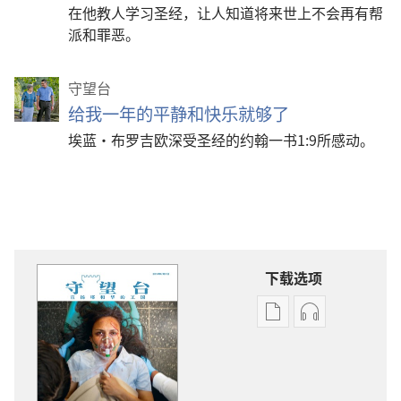
在他教人学习圣经，让人知道将来世上不会再有帮
派和罪恶。
守望台
给我一年的平静和快乐就够了
埃蓝·布罗吉欧深受圣经的约翰一书1:9所感动。
下载选项
出
音
版
频
物
下
下
载