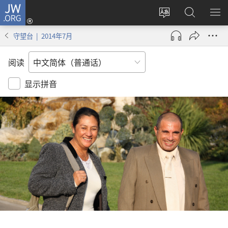
JW.ORG
登
录
更
搜
显
（打
改
索
示
守望台 | 2014年7月
开
网
JW.ORG
菜
新
站
单
阅读
窗
语
口）
言
显示拼音