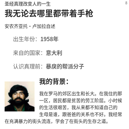
圣经
真理
改变
人
的
一生
我无论去哪里都带着手枪
安农齐亚托
·
卢加拉
自述
出生
年份
：
1958
年
来自
的
国家
：
意大利
认识
真理
前
：
暴戾
的
帮派
分子
我
的
背景
：
我
在
罗马
的
郊区
出生
和
长大
。
在
我
住
的
那
一
区
，
居民
都
是
贫苦
的
劳工
阶层
。
小时候
的
生活
很
艰苦
，
我
从来
都
不
知道
自己
的
生母
是
谁
，
跟
爸爸
的
关系
也
不
好
。
我
经常
在
充满
暴力
的
街头
流连
，
学
会
了
在
街头
的
生存
之
道
。