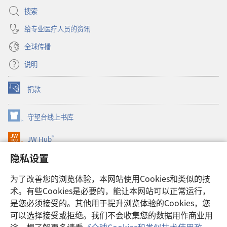
搜索
给专业医疗人员的资讯
全球传播
说明
捐款
（打
开
新
守望台线上书库
（打
窗
开
口）
®
JW Hub
新
（打
窗
开
隐私设置
口）
JW Library®
新
窗
为了改善您的浏览体验，本网站使用Cookies和类似的技
口）
Watchtower Library
术。有些Cookies是必要的，能让本网站可以正常运行，
是您必须接受的。其他用于提升浏览体验的Cookies，您
可以选择接受或拒绝。我们不会收集您的数据用作商业用