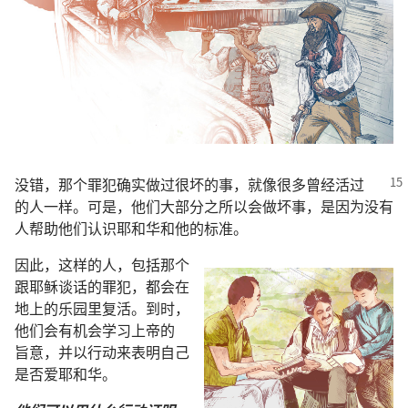
没
错
，
那个
罪犯
确实
做
过
很
坏
的
事
，
就
像
很
多
曾经
活
过
的
人
一样
。
可是
，
他们
大
部分
之所以
会
做
坏事
，
是
因为
没有
人
帮助
他们
认识
耶和华
和
他
的
标准
。
因此
，
这样
的
人
，
包括
那个
跟
耶稣
谈话
的
罪犯
，
都
会
在
地
上
的
乐园
里
复活
。
到时
，
他们
会
有
机会
学习
上帝
的
旨意
，
并
以
行动
来
表明
自己
是否
爱
耶和华
。