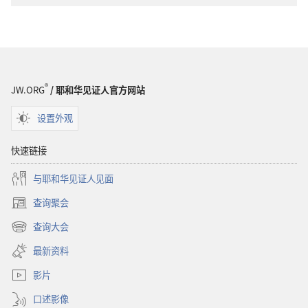
守
望
望
台
台
一
一
个
个
没
®
JW.ORG
/ 耶和华见证人官方网站
没
有
有
偏
设置外观
偏
见
见
的
快速链接
的
世
与耶和华见证人见面
世
界
界
何
查询聚会
（打
何
时
开
查询大会
时
来
（打
新
来
到？
开
窗
最新资料
新
口）
到？
窗
影片
口）
口述影像