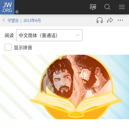
JW.ORG
登
录
更
搜
显
（打
改
索
示
守望台 | 2013年6月
开
网
JW.ORG
菜
新
站
单
阅读
窗
语
口）
言
显示拼音