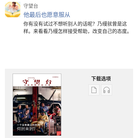
守望台
他最后也愿意服从
你有没有试过不想听别人的话呢？乃缦就曾是这
样。来看看乃缦怎样接受帮助，改变自己的态度。
下载选项
出
音
版
频
物
下
下
载
载
选
选
项
项
守