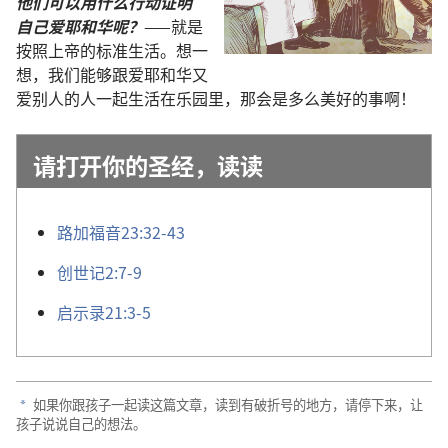
他们
可以
用
什么
行动
证明
自己
爱
耶和华
呢
？
——
就是
按照
上帝
的
标准
生活
。
想
一
想
，
我们
能够
跟
爱
耶和华
又
爱
别人
的
人
一起
生活
在
乐园
里
，
那
会
是
多么
美好
的
事
啊
！
请
打开
你
的
圣经
，
读读
路加福音
23:32-43
创世记
2:7-9
启示录
21:3-5
如果
你
跟
孩子
一起
读
这
篇
文章
，
读
到
有
破折号
的
地方
，
请
停
下来
，
让
a
孩子
说说
自己
的
想法
。