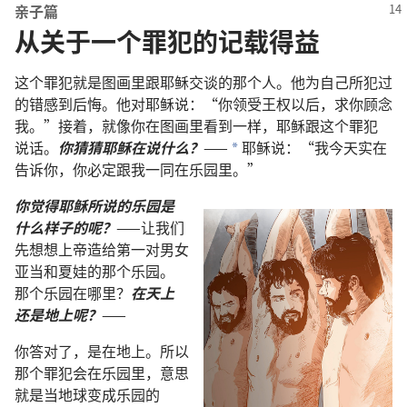
亲子
篇
从关于一个罪犯的记载得益
这个
罪犯
就是
图画
里
跟
耶稣
交谈
的
那个
人
。
他
为
自己
所
犯
过
的
错
感到
后悔
。
他
对
耶稣
说
：“
你
领受
王权
以后
，
求
你
顾念
我
。”
接着
，
就
像
你
在
图画
里
看
到
一样
，
耶稣
跟
这个
罪犯
说话
。
你
猜猜
耶稣
在
说
什么
？
——
耶稣
说
：“
我
今天
实在
a
告诉
你
，
你
必定
跟
我
一同
在
乐园
里
。”
你
觉得
耶稣
所
说
的
乐园
是
什么
样子
的
呢
？
——
让
我们
先
想想
上帝
造
给
第
一
对
男女
亚当
和
夏娃
的
那个
乐园
。
那个
乐园
在
哪里
？
在
天
上
还是
地
上
呢
？
——
你
答
对
了
，
是
在
地
上
。
所以
那个
罪犯
会
在
乐园
里
，
意思
就是
当
地球
变
成
乐园
的