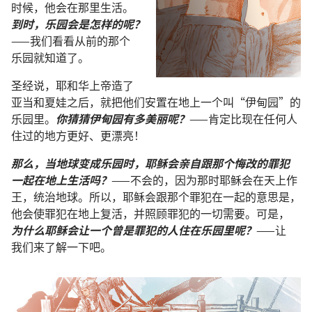
时候
，
他
会
在
那里
生活
。
到时
，
乐园
会
是
怎样
的
呢
？
——
我们
看看
从前
的
那个
乐园
就
知道
了
。
圣经
说
，
耶和华
上帝
造
了
亚当
和
夏娃
之后
，
就
把
他们
安置
在
地
上
一
个
叫
“
伊甸园
”
的
乐园
里
。
你
猜猜
伊甸园
有
多
美丽
呢
？
——
肯定
比
现在
任何
人
住
过
的
地方
更
好
、
更
漂亮
！
那么
，
当
地球
变
成
乐园
时
，
耶稣
会
亲自
跟
那个
悔改
的
罪犯
一起
在
地
上
生活
吗
？
——
不
会
的
，
因为
那
时
耶稣
会
在
天
上
作
王
，
统治
地球
。
所以
，
耶稣
会
跟
那个
罪犯
在
一起
的
意思
是
，
他
会
使
罪犯
在
地
上
复活
，
并
照顾
罪犯
的
一切
需要
。
可是
，
为什么
耶稣
会
让
一
个
曾
是
罪犯
的
人
住
在
乐园
里
呢
？
——
让
我们
来
了解
一下
吧
。