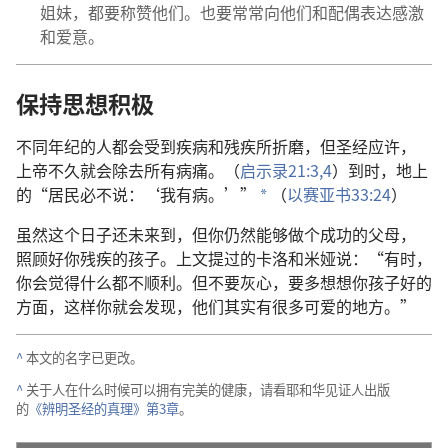
姐妹
，
都
要
称赞
他们
。
也
要
常常
向
他们
和
配偶
表达
感激
和
爱意
。
保持
思想
积极
不
同
年纪
的
人
都
会
受
到
疾病
和
残疾
所
折磨
，
但
圣经
应许
，
上帝
不久
就
会
除去
所有
病痛
。（
启示录
21:3,4
）
到时
，
地
上
的
“
居民
必
不
说
：‘
我
有
病
。’”
（
以赛亚书
33:24
）
*
虽然
这个
日子
还
未
来
到
，
但
你
仍然
能够
做
个
成功
的
父母
，
照顾
好
你
残疾
的
孩子
。
上文
提
过
的
卡洛
和
米娅
说
：“
有时
，
你
会
觉得
什么
都
不
顺利
。
但
不要
灰心
，
要
多
想想
你
孩子
好
的
方面
，
这样
你
就
会
发现
，
他们
其实
有
很
多
可爱
的
地方
。”
^
本文
的
名字
已
更改
。
^
关于
人
在
什么
时候
可以
拥有
完美
的
健康
，
请
看
耶和华见证人
出版
的
《
辨明
圣经
的
真理
》
第
3
章
。