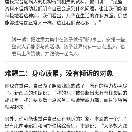
唐氏综合症
病人
的
机构
得到
相关
的
资料
。
他们
说
：“
这些
资料
不但
帮助
我们
明白
自己
会
遇
到
什么
问题
，
也
让
我们
能够
积极
地
看
这
种
病
。
我们
看
出
，
儿子
在
生活
的
许多
方面
，
仍然
能够
过
得
像
正常
人
一样
。
这
让
我们
安心
多
了
。”
试
一
试
：
把
注意力
集中
在
孩子
做
得
到
的
事
上
。
安排
一些
整
家
人
都
能
参与
的
活动
。
孩子
就算
只有
一
点点
进步
，
也
要
马上
称赞
他
，
并
跟
他
一起
高兴
。
难题
二
：
身心
疲累
，
没有
倾诉
的
对象
你
也许
觉得
，
自己
为了
照顾
残疾
的
孩子
，
所有
的
精力
都
耗
尽
了
。
新西兰
的
珍妮
说
：“
我
的
儿子
被
诊断
出
患
有
脊柱裂
后
的
那
几
年
，
我
只要
多
做
一点
家务
，
就
会
精疲力竭
，
而且
很
容易
就
哭
起来
。”
另外
，
你
可能
也
觉得
自己
没有
倾诉
的
对象
。
本恩
的
一
个
儿子
患
有
肌肉萎缩症
和
阿斯伯格
综合征
。
本恩
说
：“
大多数
人
都