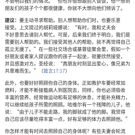
不
会
明白
我们
的
情况
。”
你
也许
很
想
跟
别人
谈谈
，
但
一
想
到
朋友们
的
孩子
个个
都
很
健康
，
你
就
不
大
想
向
他们
倾诉
了
。
建议
：
要
主动
寻求
帮助
。
别人
想
帮助
你们
时
，
也
要
乐意
接受
。
上文
提
过
的
胡莉娅娜
说
：“
有时
，
我
和
丈夫
会
不好意思
去
请
别人
帮忙
。
可是
，
后来
我们
终于
明白
，
我们
是
需要
别人
帮助
的
。
我们
接受
其他
人
的
帮助
，
就
不
再
觉得
自己
孤立无援
了
。”
在
一些
社交
场合
或
基督徒
聚会
里
，
假如
一
个
好
朋友
或者
家人
提议
跟
你
的
孩子
一起
坐
，
就
要
欣然
接受
，
并且
感激
对方
。
圣经
说
：“
真
朋友
时刻
显
出
爱心
，
像
兄弟
为
共
患难
而
生
。”（
箴言
17:17
）
此外
，
也
要
好好
照顾
你
自己
的
身体
。
正如
救护车
要
经常
加
燃料
，
才
能
不断
接载
病人
到
医院
去
，
同样
，
你
也
必须
吸收
丰富
的
营养
、
经常
做
运动
和
有
足够
的
休息
，
才
能
补充
精力
，
可以
继续
给
孩子
所
需
的
照顾
。
哈维尔
有
一
个
残障
的
儿子
，
他
说
：“
由于
儿子
不
能
走路
，
我
的
脚
就
成
了
他
的
脚
。
我
觉得
自己
应该
尽量
吃
得
丰富
一点
，
好
有
足够
的
体力
去
照顾
他
。”
你
怎样
才
能
有
时间
去
照顾
自己
的
身体
呢
？
有些
夫妻
会
轮流