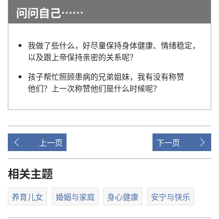
问问
自己
……
我
做
了
些
什么
，
好
尽量
保持
身体
健康
、
情绪
稳定
，
以及
跟
上帝
保持
亲密
的
关系
呢
？
孩子
帮忙
照顾
患
病
的
兄弟
姐妹
，
我
有
没
有
称赞
他们
？
上
一
次
称赞
他们
是
什么
时候
呢
？
上一页
下一页
相关主题
养育儿女
婚姻与家庭
身心健康
安宁与快乐