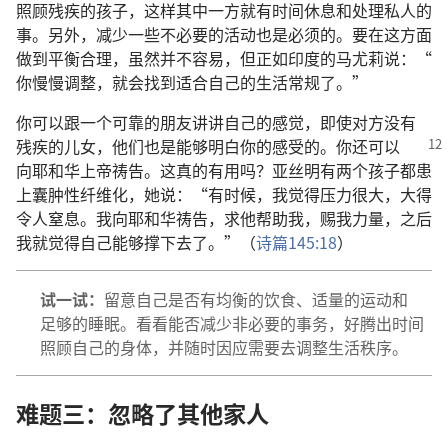
照顾
残疾
的
孩子
，
这样
其中
一
方
就
有
时间
休息
和
处理
私人
的
事
。
另外
，
减少
一些
不
必要
的
活动
也
是
必须
的
。
要
在
这
方面
做
到
平衡
合理
，
虽然
并
不
容易
，
但
正如
印度
的
马尤莉
说
：“
你
慢慢
调整
，
就
会
找
到
适合
自己
的
生活
常规
了
。”
你
可以
跟
一
个
可靠
的
朋友
讲讲
自己
的
感觉
，
即使
对方
没有
残疾
的
儿女
，
他们
也
是
能够
明白
你
的
感受
的
。
你
还
可以
向
耶和华
上帝
祷告
。
这
真
的
有
用
吗
？
亚丝明
有
两
个
孩子
都
患
上
囊肿
性
纤维
化
，
她
说
：“
有
时候
，
我
觉得
压力
很
大
，
大
得
令
人
窒息
。
我
向
耶和华
祷告
，
求
他
帮助
我
，
赐
我
力量
，
之后
我
就
觉得
自己
能够
撑
下去
了
。”（
诗篇
145:18
）
试
一
试
：
留意
自己
是否
有
均衡
的
饮食
、
适量
的
运动
和
足够
的
睡眠
。
看看
能
否
减少
非
必要
的
事务
，
好
腾
出
时间
照顾
自己
的
身体
，
并
随时
因应
需要
去
调整
生活
秩序
。
难题
三
：
忽略
了
其他
家人