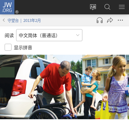
JW.ORG
登
录
更
搜
显
（打
改
索
示
守望台 | 2013年2月
开
网
JW.ORG
菜
新
站
单
阅读
窗
语
口）
言
显示拼音