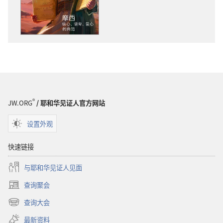
下
载
载
选
选
项
项
守
守
望
望
台
台
摩
摩
西
西
——
®
JW.ORG
/ 耶和华见证人官方网站
——
信
信
心、
设置外观
心、
谦
谦
卑、
快速链接
卑、
爱
与耶和华见证人见面
爱
心
心
的
查询聚会
（打
的
典
开
查询大会
典
范
（打
新
范
开
窗
最新资料