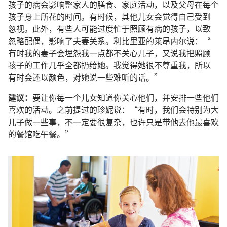
孩子
的
病
会
影响
整
家
人
的
膳食
、
家庭
活动
，
以及
父母
在
每
个
孩子
身上
所
花
的
时间
。
有
时候
，
其他
儿女
会
觉得
自己
受
到
忽视
。
此外
，
有些
人
可能
过度
忙于
照顾
有
病
的
孩子
，
以致
忽略
配偶
，
影响
了
夫妻
关系
。
利比里亚
的
莱昂内尔
说
：“
有时
我
的
妻子
会
埋怨
我
一点
都
不
关心
儿子
，
又
说
我
把
照顾
孩子
的
工作
几乎
全都
扔
给
她
。
我
觉得
她
很
不
尊重
我
，
所以
有时
会
还
以
颜色
，
对
她
说
一些
难听
的
话
。”
建议
：
要
让
你
每
一
个
儿女
知道
你
关心
他们
，
并
安排
一些
他们
喜欢
的
活动
。
之前
提
过
的
珍妮
说
：“
有时
，
我们
会
特别
为
大
儿子
做
一些
事
，
不
一定
要
很
复杂
，
也许
只是
带
他
去
他
最
喜欢
的
餐馆
吃
午餐
。”