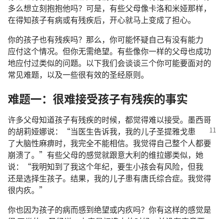
多么
想
立刻
抱抱
他
吗
？
可是
，
有些
父母
像
卡洛
和
米娅
那样
，
在
得知
孩子
有
病
或
有
残疾
后
，
开心
就
马上
变
成
了
担心
。
你
的
孩子
也
有
残疾
吗
？
那么
，
你
可能
怀疑
自己
有
没
有
能力
应付
这个
情况
。
但
你
无需
绝望
。
有些
像
你
一样
的
父母
也
成功
地
应付
过
类似
的
问题
。
以下
我们
会
谈谈
三
个
你
可能
要
面对
的
常
见
难题
，
以及
一些
很
有效
的
圣经
原则
。
难题
一
：
很
难
接受
孩子
有
残疾
的
事实
许多
父母
知道
孩子
有
残疾
的
时候
，
都
觉得
难以
接受
。
墨西哥
的
胡莉娅娜
说
：“
当
医生
告诉
我
，
我
的
儿子
圣提雅戈
患
了
大脑性
麻痹
时
，
我
完全
不
能
相信
。
我
觉得
自己
整个
人
都
要
崩溃
了
。”
有些
父母
的
感觉
就
跟
意大利
的
维拉娜
类似
，
她
说
：“
我
明知
到
了
我
这个
年纪
，
要
生
小孩
会
有
风险
，
但
我
还是
选择
生
孩子
。
结果
，
我
的
儿子
患
有
唐氏综合症
。
我
觉得
很
内疚
。”
你
也
因为
孩子
的
病
而
感到
绝望
或
内疚
吗
？
你
有
这样
的
感觉
是