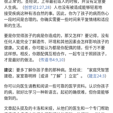
很
正常
的
。
圣经
说
，
上帝
最初
造
人
的
时候
，
并
没有
定意
要
人
生病
。（
创世记
1:27,28
）
人
也
没有
被
造成
能够
轻易
地
接受
疾病
这
种
有
违
自然
的
事
。
因此
，
你
为了
孩子
的
病
而
伤心
一
段
时间
是
合理
的
。
你
确实
需要
一些
时间
来
平复
情绪
和
适应
新
的
生活
。
要是
你
觉得
孩子
的
病
是
你
造成
的
，
那
又
怎样
？
要
记得
，
没有
任何
人
能
完全
了解
遗传
、
环境
和
其他
因素
会
怎样
影响
孩子
的
健康
。
又
或者
，
你
可能
认为
都
是
你
配偶
的
错
，
但
千万
不要
这样
想
。
相反
，
你
跟
配偶
互相
合作
，
一起
专注
于
照顾
孩子
，
才
是
最
好
的
做法
。（
传道书
4:9,10
）
建议
：
要
多
了解
你
孩子
患
的
那
种
病
。
圣经
说
：“
家庭
凭
智慧
建
稳
，
家室
靠
明辨
［
或
译
“
了解
”］
立定
”。（
箴言
24:3
）
你
可以
向
医生
请教
和
阅读
一些
可靠
的
医学
资料
。
认识
你
孩子
的
病
，
就
好比
学习
一
种
新
语言
。
起初
的确
很
难
，
但
你
是
能够
做
到
的
。
文章
起头
提及
的
卡洛
和
米娅
，
从
他们
的
医生
和
一
个
专门
帮助