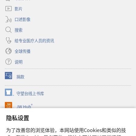
新
口）
窗
影片
口）
口述影像
搜索
给专业医疗人员的资讯
全球传播
说明
捐款
（打
开
新
守望台线上书库
（打
窗
开
口）
®
JW Hub
新
（打
窗
开
隐私设置
口）
JW Library®
新
窗
为了改善您的浏览体验，本网站使用Cookies和类似的技
口）
Watchtower Library