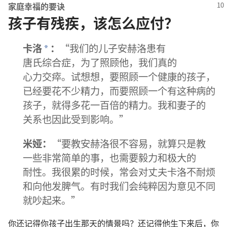
家庭
幸福
的
要诀
孩子有残疾，该怎么应付？
卡洛
：
“
我们
的
儿子
安赫洛
患
有
*
唐氏综合症
，
为了
照顾
他
，
我们
真
的
心力交瘁
。
试
想想
，
要
照顾
一
个
健康
的
孩子
，
已经
要
花
不
少
精力
，
而
要
照顾
一
个
有
这
种
病
的
孩子
，
就
得
多
花
一百
倍
的
精力
。
我
和
妻子
的
关系
也
因此
受
到
影响
。”
米娅
：
“
要
教
安赫洛
很
不
容易
，
就算
只是
教
一些
非常
简单
的
事
，
也
需要
毅力
和
极
大
的
耐性
。
我
很
累
的
时候
，
常
会
对
丈夫
卡洛
不
耐烦
和
向
他
发脾气
。
有时
我们
会
纯粹
因为
意见
不
同
就
吵
起来
。”
你
还
记得
你
孩子
出生
那
天
的
情景
吗
？
还
记得
他
生
下来
后
，
你