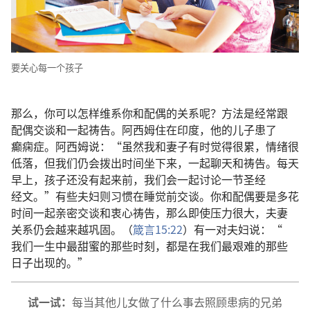
要
关心
每
一
个
孩子
那么
，
你
可以
怎样
维系
你
和
配偶
的
关系
呢
？
方法
是
经常
跟
配偶
交谈
和
一起
祷告
。
阿西姆
住
在
印度
，
他
的
儿子
患
了
癫痫症
。
阿西姆
说
：“
虽然
我
和
妻子
有时
觉得
很
累
，
情绪
很
低落
，
但
我们
仍
会
拨
出
时间
坐
下来
，
一起
聊天
和
祷告
。
每
天
早上
，
孩子
还
没有
起来
前
，
我们
会
一起
讨论
一
节
圣经
经文
。”
有些
夫妇
则
习惯
在
睡觉
前
交谈
。
你
和
配偶
要是
多
花
时间
一起
亲密
交谈
和
衷心
祷告
，
那么
即使
压力
很
大
，
夫妻
关系
仍
会
越来越
巩固
。（
箴言
15:22
）
有
一
对
夫妇
说
：“
我们
一生
中
最
甜蜜
的
那些
时刻
，
都
是
在
我们
最
艰难
的
那些
日子
出现
的
。”
试
一
试
：
每
当
其他
儿女
做
了
什么
事
去
照顾
患
病
的
兄弟