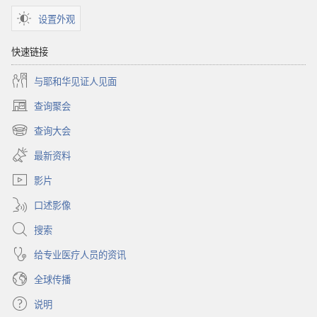
月
设置外观
快速链接
与耶和华见证人见面
查询聚会
（打
开
查询大会
（打
新
开
窗
最新资料
新
口）
窗
影片
口）
口述影像
搜索
给专业医疗人员的资讯
全球传播
说明