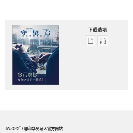
下载选项
出
音
版
频
物
下
下
载
载
选
选
项
项
守
守
望
望
台
台
2012
2012
年
年
10
®
JW.ORG
/ 耶和华见证人官方网站
10
月