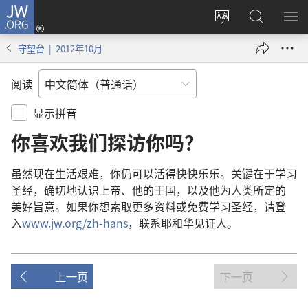
JW.ORG
登
录
更
搜
显
（打
改
索
示
守望台 | 2012年10月
开
网
JW.ORG
菜
新
站
单
阅读
窗
语
口）
言
显示拼音
你
喜欢
我们
探访
你
吗
？
虽然
现在
生活
艰难
，
你
仍
可以
活
得
快快乐乐
。
关键
在于
学习
圣经
，
确切
地
认识
上帝
、
他
的
王国
，
以及
他
为
人类
所
定
的
美好
旨意
。
如果
你
想
索取
更
多
资料
或
免费
学习
圣经
，
请
登
入
www.jw.org/zh-hans
，
联系
耶和华见证人
。
上一页
下一页