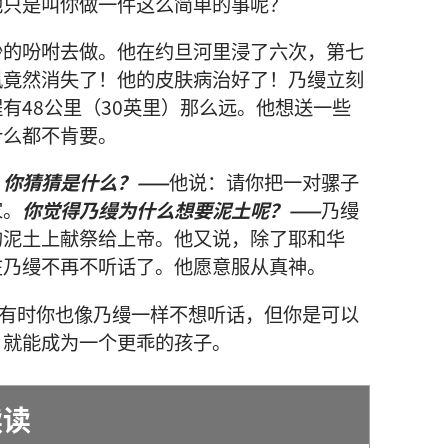
他
只是
叫
你
做
一
件
这么
简单
的
事
呢
？
沙
的
吩咐
去
做
。
他
在
约旦河
里
浸
了
六
次
，
第
七
风
竟然
消失
了
！
他
的
皮肤病
治
好
了
！
乃缦
立刻
程
有
48
公里
（30
英里
）
那么
远
。
他
想
送
一些
什么
都
不
肯
要
。
。
你
猜猜
是
什么
？——
他
说
：
请
你
把
一
对
骡子
家
。
你
觉得
乃缦
为什么
想
要
泥土
呢
？——
乃缦
的
泥土
上
献祭
给
上帝
。
他
又
说
，
除了
耶和华
在
乃缦
不
再
不
听话
了
。
他
愿意
服从
真神
。
有时
你
也
像
乃缦
一样
不
想
听话
，
但
你
是
可以
，
就
能
成为
一
个
更
乖
的
孩子
。
读读