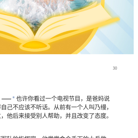
？——
也许
你
看
过
一
个
电视
节目
，
是
爸
妈
说
*
得
自己
不
应该
不
听话
。
从前
有
一
个
人
叫
乃缦
，
过
，
他
后来
接受
别人
帮助
，
并且
改变
了
态度
。