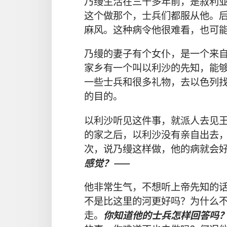
乃缦
生活
在
三千
多
年
前
，
是
叙利
这个
做
那个
，
士兵们
都
服从
他
。
麻风
。
这
种
病
令
他
很
难看
，
也
可
乃缦
的
妻子
有
个
女仆
，
是
一
个
来
家乡
有
一
个
叫
以利沙
的
先知
，
能
一些
士兵
和
很
多
礼物
，
去
以色列
的
目的
。
以利沙
听见
这
件
事
，
就
派
人
去
见
的
家
之后
，
以利沙
没有
亲自
出去
次
，
说
乃缦
这样
做
，
他
的
病
就
会
感觉
？——
他
非常
生气
，
不
想
听
上帝
先知
的
不
是
比
这里
的
河
更
好
吗
？
为什么
走
。
你
知道
他
的
士兵
怎样
回答
吗