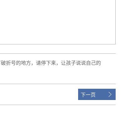
有
破折号
的
地方
，
请
停
下来
，
让
孩子
说说
自己
的
下一页