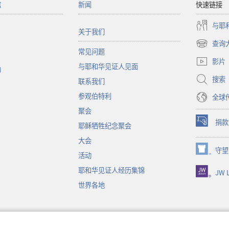
馆
新闻
快速链接
与耶
关于我们
查询
（打
常见问题
开
影片
与耶和华见证人见面
新
函
窗
搜索
联系我们
口）
参观伯特利
全球
聚会
捐款
耶稣牺牲纪念聚会
（打
开
大会
新
守望
（打
活动
窗
开
口）
耶和华见证人经历集锦
JW L
新
窗
世界各地
口）
音