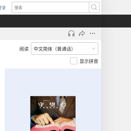
登录
（打
搜
开
索
新
窗
口）
阅读
显示拼音