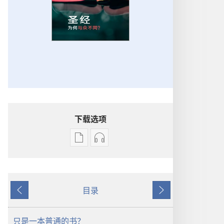
下载选项
出
音
版
频
物
下
下
载
目录
载
选
上
下
选
项
一
一
项
守
页
页
只是一本普通的书？