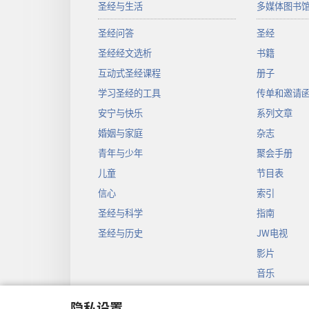
圣经与生活
多媒体图书
圣经问答
圣经
圣经经文选析
书籍
互动式圣经课程
册子
学习圣经的工具
传单和邀请
安宁与快乐
系列文章
婚姻与家庭
杂志
青年与少年
聚会手册
儿童
节目表
信心
索引
圣经与科学
指南
圣经与历史
JW电视
影片
音乐
圣经戏剧录
隐私设置