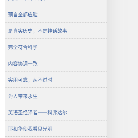
守
望
望
台
预言全都应验
台
2012
2012
年
是真实历史，不是神话故事
年
6
6
月
月
完全符合科学
内容协调一致
实用可靠，从不过时
为人带来永生
英语圣经译者——科弗达尔
耶和华使我看见光明