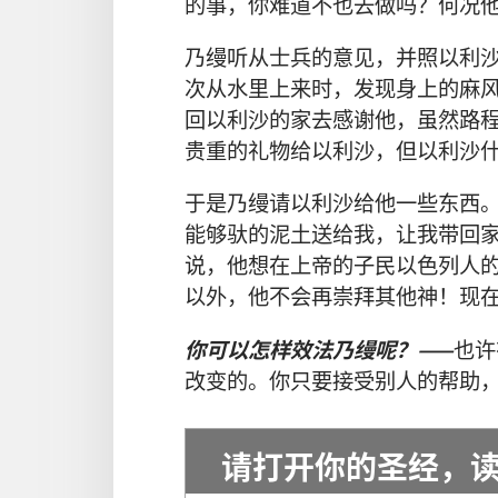
的
事
，
你
难道
不
也
去
做
吗
？
何况
乃缦
听从
士兵
的
意见
，
并
照
以利
次
从
水
里
上来
时
，
发现
身上
的
麻
回
以利沙
的
家
去
感谢
他
，
虽然
路
贵重
的
礼物
给
以利沙
，
但
以利沙
于是
乃缦
请
以利沙
给
他
一些
东西
能够
驮
的
泥土
送
给
我
，
让
我
带
回
说
，
他
想
在
上帝
的
子民
以色列人
以外
，
他
不
会
再
崇拜
其他
神
！
现
你
可以
怎样
效法
乃缦
呢
？——
也许
改变
的
。
你
只要
接受
别人
的
帮助
请
打开
你
的
圣经
，