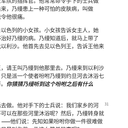
亚
军队
的
指挥官
。
他
常常
命令
手下
的
士兵
做
后来
，
乃缦
患
上
一
种
可怕
的
皮肤病
，
叫做
能
令
他
很
痛
。
自
以色列
的
小
女孩
。
小
女孩
告诉
女
主人
，
她
够
治
好
乃缦
的
病
。
乃缦
知道
后
，
就
马上
带
了
找
以利沙
。
他
首先
去
见
以色列王
，
告诉
王
他
来
王
，
请
王
叫
乃缦
到
他
那里
去
。
乃缦
来
到
以利沙
，
只是
派
一
个
使者
吩咐
乃缦
到
约旦河
去
沐浴
七
好
。
你
猜猜
乃缦
听
到
这个
吩咐
之后
有
什么
话
去
做
。
他
对
手下
的
士兵
说
：
我们
家乡
的
河
不
可以
在
那些
河
里
沐浴
呢
？
然后
，
乃缦
转身
就
？——
他们
说
：
先知
如果
吩咐
你
做
一
件
很
难
做