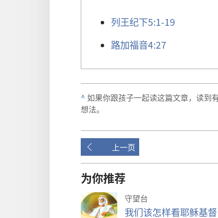
列王纪下
5:1-19
路加福音
4:27
^
如果
你
跟
孩子
一起
读
这
篇
文章
，
读
到
想法
。
上一页
为你推荐
守望台
我们该怎样看耶稣基督