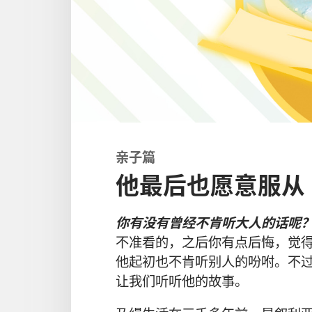
亲子
篇
他最后也愿意服从
你
有
没
有
曾经
不
肯
听
大人
的
话
呢
不
准
看
的
，
之后
你
有点
后悔
，
觉
他
起初
也
不
肯
听
别人
的
吩咐
。
不
让
我们
听听
他
的
故事
。