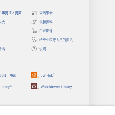
和华见证人见面
查询聚会
（打
开
大会
最新资料
新
窗
口述影像
口）
给专业医疗人员的资讯
传播
说明
®
台线上书库
JW Hub
（打
开
ibrary®
Watchtower Library
新
窗
口）