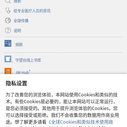
搜索
给专业医疗人员的资讯
全球传播
说明
捐款
（打
开
新
守望台线上书库
（打
窗
开
口）
®
JW Hub
新
（打
窗
开
隐私设置
口）
JW Library®
新
窗
为了改善您的浏览体验，本网站使用Cookies和类似的技
口）
Watchtower Library
术。有些Cookies是必要的，能让本网站可以正常运行，
是您必须接受的。其他用于提升浏览体验的Cookies，您
可以选择接受或拒绝。我们不会收集您的数据用作商业用
途。想了解更多请看
《全球Cookies和类似技术使用政
Copyright
© 2026 Watch Tower Bible and Tract Society of Pennsylvania.