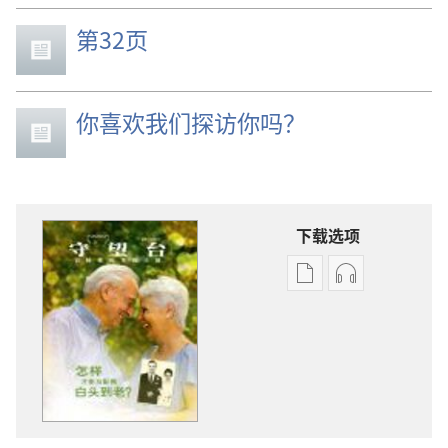
第32页
你喜欢我们探访你吗？
下载选项
出
音
版
频
物
下
下
载
载
选
选
项
项
守