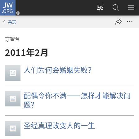
JW.ORG
登
录
更
搜
显
（打
改
索
示
杂志
开
网
JW.ORG
菜
新
站
单
守望台
窗
语
口）
言
2011年2月
人们为何会婚姻失败？
配偶令你不满——怎样才能解决问
题？
圣经真理改变人的一生