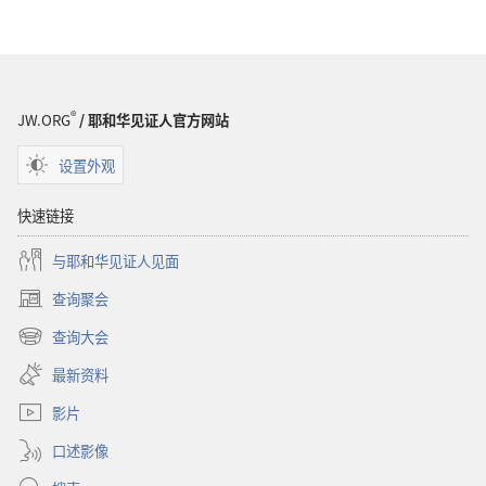
守
望
望
台
台
2011
2011
年
年
2
®
JW.ORG
/ 耶和华见证人官方网站
2
月
月
设置外观
快速链接
与耶和华见证人见面
查询聚会
（打
开
查询大会
（打
新
开
窗
最新资料
新
口）
窗
影片
口）
口述影像