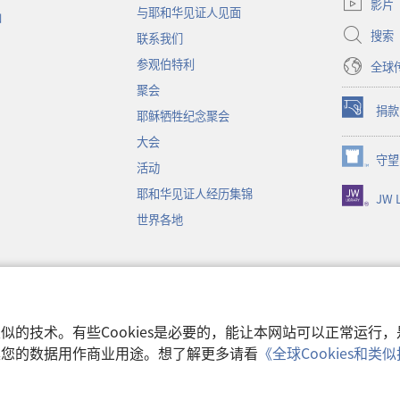
影片
与耶和华见证人见面
新
函
窗
搜索
联系我们
口）
参观伯特利
全球
聚会
捐款
耶稣牺牲纪念聚会
（打
开
大会
新
守望
（打
活动
窗
开
口）
耶和华见证人经历集锦
JW L
新
窗
世界各地
口）
音
和类似的技术。有些Cookies是必要的，能让本网站可以正常运
收集您的数据用作商业用途。想了解更多请看
《全球Cookies和
使用条款
|
隐私权
 Watch Tower Bible and Tract Society of Pennsylvania.