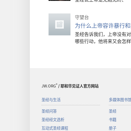
守望台
为什么上帝容许暴行和
圣经告诉我们，上帝没有对
哪些行动，他将来又会怎样
®
JW.ORG
/ 耶和华见证人官方网站
圣经与生活
多媒体图书
圣经问答
圣经
圣经经文选析
书籍
互动式圣经课程
册子