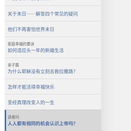
守
望
望
台
关于末日——解答四个常见的疑问
台
2010
2010
年
他们不再害怕世界末日
年
8
8
月
月
家庭幸福的要诀
如何适应头一年的新婚生活
亲子篇
为什么耶稣没有立刻去救拉撒路？
怎样才能活得幸福快乐
圣经真理改变人的一生
读者问
人人都有相同的机会认识上帝吗？