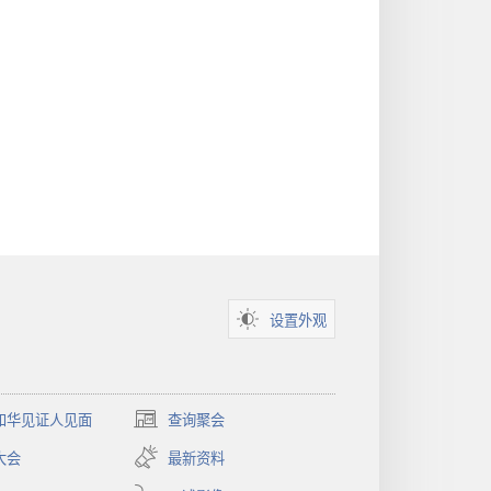
设置外观
和华见证人见面
查询聚会
（打
开
大会
最新资料
新