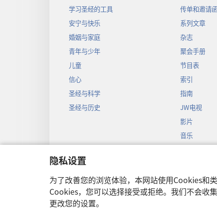
学习圣经的工具
传单和邀请
安宁与快乐
系列文章
婚姻与家庭
杂志
青年与少年
聚会手册
儿童
节目表
信心
索引
圣经与科学
指南
圣经与历史
JW电视
影片
音乐
圣经戏剧录
隐私设置
圣经有声剧
为了改善您的浏览体验，本网站使用Cookies
Cookies，您可以选择接受或拒绝。我们不会
更改您的设置。
Copyright
© 2026