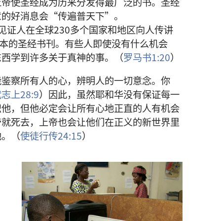
上帝
使
圣经
成为
历来
分发
得
最
广泛
的
书
。
圣经
意
的
好消息
会
“
传
遍
普天下
”。
见证人
在
全球
230
多
个
国家
和
地区
向
人
传讲
本
的
圣经
书刊
。
有些
人
即使
没有
什么
机会
东西
学
到
许多
关于
真神
的
事
。（
罗马书
1:20
）
能
鉴察
所有
人
的
心
，
辨明
人
的
一切
意念
。
你
代志上
28:9
）
因此
，
虽然
耶和华
没有
保证
每
一
识
他
，
但
他
必定
会
让
所有
心地
正直
的
人
有
机会
帝
就
死
去
，
上帝
也
会
让
他们
在
正义
的
新世界
里
他
。（
使徒行传
24:15
）