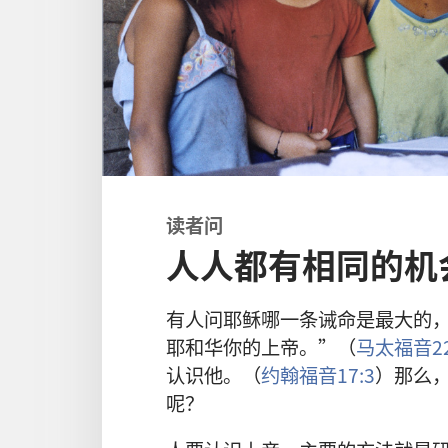
读者
问
人人都有相同的机
有
人
问
耶稣
哪
一
条
诫命
是
最
大
的
耶和华
你
的
上帝
。”（
马太福音
2
认识
他
。（
约翰福音
17:3
）
那么
呢
？