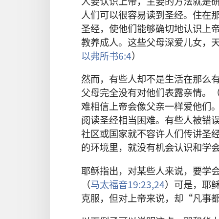
人
要
认识
上帝
，
主要
的
方法
就是
人们
可以
很
容易
读
到
圣经
。
住
在
圣经
，
使
他们
能够
确切
地
认识
上
教养
成人
。
这些
父母
深爱
儿女
，
以弗所书
6:4
）
然而
，
有些
人
却
不
是
生活
在
那么
父母
完全
没有
对
他们
表露
亲情
。
难
相信
上帝
会
像
父亲
一样
爱
他们
阅读
圣经
相当
困难
。
有些
人
被
错
社区
或
国家
就
不
容许
人们
传讲
圣
的
环境
里
，
就
没有
机会
认识
和
学
耶稣
指
出
，
对
某
些
人
来
说
，
要
学
（
马太福音
19:23,24
）
可是
，
耶
克服
，
但
对
上帝
来
说
，
却
“
凡
事