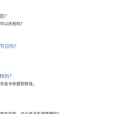
题？
可以庆祝吗？
节日吗？
样的？
许会令你感到惊讶。
直存在的。这个说法有违常理吗？