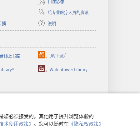
窗
口述影像
口）
给专业医疗人员的资讯
传播
说明
®
台线上书库
JW Hub
（打
开
ibrary®
Watchtower Library
新
窗
口）
行，是您必须接受的。其他用于提升浏览体验的
类似技术使用政策》
。您可以随时在
《隐私权政策》
政策
|
隐私设置