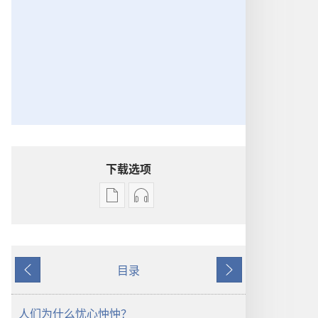
下载选项
出
音
版
频
物
下
下
载
目录
载
选
上
下
选
项
一
一
项
守
页
页
人们为什么忧心忡忡？