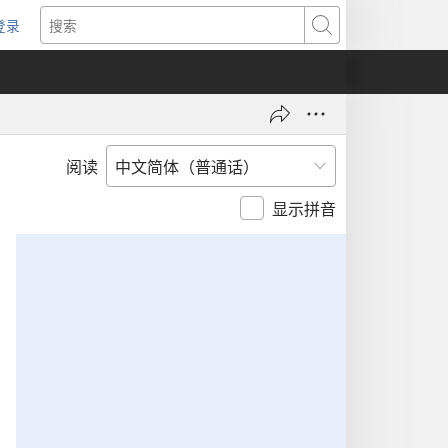
登录
（打
搜
开
索
新
窗
口）
阅读
显示拼音