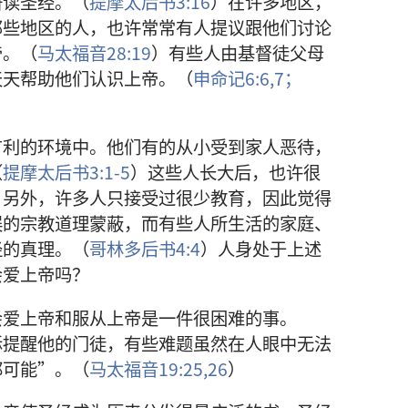
研读
圣经
。（
提摩太后书
3:16
）
在
许多
地区
，
那些
地区
的
人
，
也许
常常
有
人
提议
跟
他们
讨论
帝
。（
马太福音
28:19
）
有些
人
由
基督徒
父母
天天
帮助
他们
认识
上帝
。（
申命记
6:6,7；
有利
的
环境
中
。
他们
有
的
从小
受
到
家人
恶待
，
（
提摩太后书
3:1-5
）
这些
人
长大
后
，
也许
很
。
另外
，
许多
人
只
接受
过
很
少
教育
，
因此
觉得
误
的
宗教
道理
蒙蔽
，
而
有些
人
所
生活
的
家庭
、
经
的
真理
。（
哥林多后书
4:4
）
人
身处于
上述
会
爱
上帝
吗
？
会
爱
上帝
和
服从
上帝
是
一
件
很
困难
的
事
。
稣
提醒
他
的
门徒
，
有些
难题
虽然
在
人
眼
中
无法
都
可能
”。（
马太福音
19:25,26
）