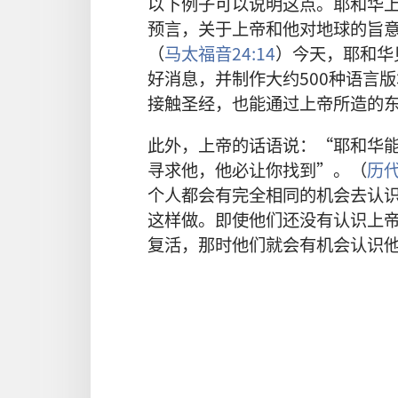
以下
例子
可以
说明
这
点
。
耶和华
预言
，
关于
上帝
和
他
对
地球
的
旨
（
马太福音
24:14
）
今天
，
耶和华
好消息
，
并
制作
大约
500
种
语言
版
接触
圣经
，
也
能
通过
上帝
所
造
的
此外
，
上帝
的
话语
说
：“
耶和华
寻求
他
，
他
必
让
你
找
到
”。（
历
个
人
都
会
有
完全
相同
的
机会
去
认
这样
做
。
即使
他们
还
没有
认识
上
复活
，
那
时
他们
就
会
有
机会
认识