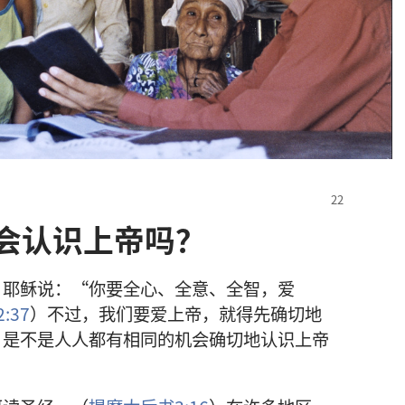
会认识上帝吗？
，
耶稣
说
：“
你
要
全心
、
全意
、
全智
，
爱
2:37
）
不过
，
我们
要
爱
上帝
，
就
得
先
确切
地
，
是
不
是
人人
都
有
相同
的
机会
确切
地
认识
上帝