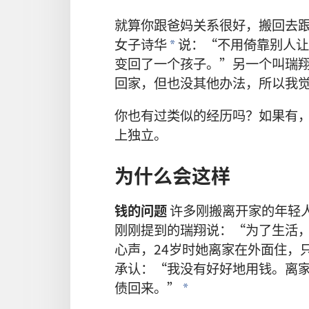
就算
你
跟
爸
妈
关系
很
好
，
搬
回去
女子
诗华
说
：“
不用
倚靠
别人
让
*
变
回
了
一
个
孩子
。”
另
一
个
叫
瑞
回家
，
但
也
没
其他
办法
，
所以
我
你
也
有
过
类似
的
经历
吗
？
如果
有
上
独立
。
为什么
会
这样
钱
的
问题
许多
刚
搬
离开
家
的
年轻
刚刚
提
到
的
瑞翔
说
：“
为了
生活
心声
，24
岁
时
她
离家
在
外面
住
，
承认
：“
我
没有
好好
地
用
钱
。
离
债
回来
。”
*