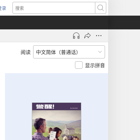
登录
（打
搜
开
索
新
窗
口）
阅读
显示拼音