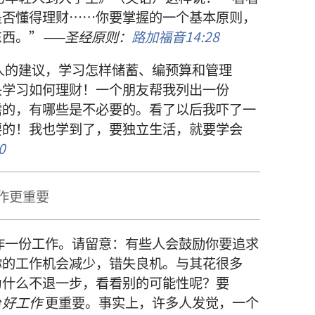
是否
懂得
理财
……
你
要
掌握
的
一
个
基本
原则
，
东西
。”
——
圣经
原则
：
路加福音
14:28
人
的
建议
，
学习
怎样
储蓄
、
编
预算
和
管理
头
学习
如何
理财
！
一
个
朋友
帮
我
列
出
一
份
需
的
，
有
哪些
是
不
必要
的
。
看
了
以后
我
吓
了
一
要
的
！
我
也
学
到
了
，
要
独立
生活
，
就
要
学
会
0
作
更
重要
作
一
份
工作
。
请
留意
：
有些
人
会
鼓励
你
要
追求
你
的
工作
机会
减少
，
错失
良机
。
与其
花
很
多
为什么
不
退
一
步
，
看看
别
的
可能性
呢
？
要
份
好
工作
更
重要
。
事实
上
，
许多
人
发觉
，
一
个