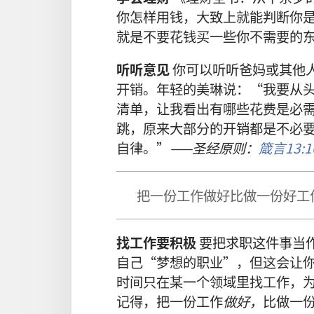
你
怎样
用
钱
，
大致
上
就
能
判断
你
就是
不要
花
钱
买
一些
你
不
需要
的
听听
意见
你
可以
听听
爸
妈
或
其他
开销
。
年轻
的
美琳
说
：“
我
要
从
清单
，
让
我
看
出
有
哪些
花费
是
必
跳
，
原来
大
部分
的
开销
都
是
不
必
自律
。”
——
圣经
原则
：
箴言
13:1
把
一
份
工作
做
好
比
做
一
份
好
工
找
工作
要
积极
要
把
求职
这
件
事
当
自己
“
梦想
的
职业
”，
但
这
会
让
时间
只
在
某
一
个
领域
里
找
工作
，
记得
，
把
一
份
工作
做
好
，
比
做
一