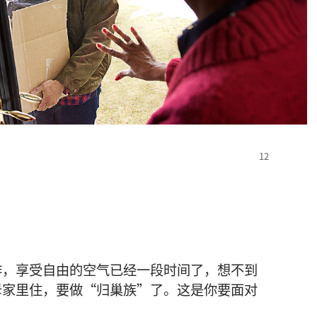
作
，
享受
自由
的
空气
已经
一
段
时间
了
，
想不到
母
家
里
住
，
要
做
“
归
巢
族
”
了
。
这
是
你
要
面对