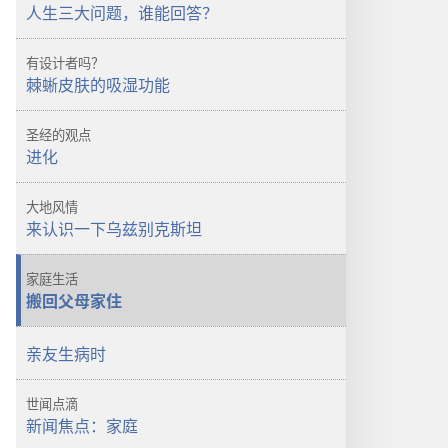
警
醒！
人生三大问题，谁能回答？
醒！
人
人
生
有设计者吗？
生
3
棘蜥皮肤的吸湿功能
3
大
大
问
圣经的观点
问
题，
进化
题，
谁
谁
能
大地风情
能
回
来认识一下乌兹别克斯坦
回
答？
答？
家庭生活
搬回父母家住
亲友生病时
世闻点滴
新闻焦点：家庭