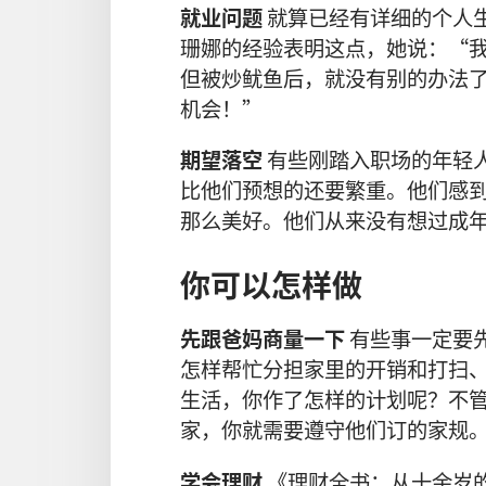
就业
问题
就算
已经
有
详细
的
个人
珊娜
的
经验
表明
这
点
，
她
说
：“
但
被
炒鱿鱼
后
，
就
没有
别
的
办法
机会
！”
期望
落空
有些
刚
踏
入
职场
的
年轻
比
他们
预想
的
还
要
繁重
。
他们
感
那么
美好
。
他们
从来
没有
想
过
成
你
可以
怎样
做
先
跟
爸
妈
商量
一下
有些
事
一定
要
怎样
帮忙
分担
家
里
的
开销
和
打扫
生活
，
你
作
了
怎样
的
计划
呢
？
不
家
，
你
就
需要
遵守
他们
订
的
家规
学
会
理财
《
理财
全
书
：
从
十
余
岁