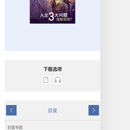
下载选项
出
音
版
频
物
下
下
载
目录
载
选
上
下
选
项
一
一
项
警
页
页
封面专题