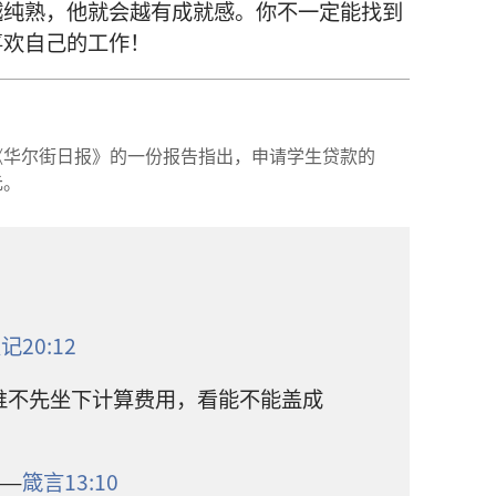
越
纯熟
，
他
就
会
越
有
成就感
。
你
不
一定
能
找
到
喜欢
自己
的
工作
！
《
华尔街
日报
》
的
一
份
报告
指
出
，
申请
学生
贷款
的
元
。
及记
20:12
谁
不
先
坐
下
计算
费用
，
看
能
不
能
盖
成
——
箴言
13:10