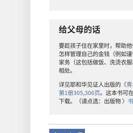
给
父母
的
话
要
趁
孩子
住
在
家
里
时
，
帮助
他
怎样
管理
自己
的
金钱
（
例如
谨
家务
（
这
包括
做
饭
、
洗
烫
衣服
相处
。
详
见
耶和华见证人
出版
的
《
青
第
1
册
305,306
页
。
这
本
书
可
下载
。（
请
点选
：
出版物
〉