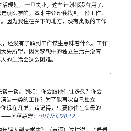
生活
规划
，
一旦
失业
，
这些
计划
都
没有
用
了
。
我
是
读
医学
的
，
本来
中介
帮
我
找
到
一
份
工作
。
了
。
因为
我
住
在
乡下
的
地方
，
没有
类似
的
工作
人
，
还
没有
了解
到
工作
谋生
意味着
什么
。
工作
到
大失所望
，
因为
梦想
中
的
独立
生活
并
没有
年人
的
生活
会
这么
困难
。
先
谈
一
谈
。
例如
：
你
会
跟
他们
住
多
久
？
你
会
、
清洁
一
类
的
工作
？
为了
能
再次
自己
独立
管
你
现在
几
岁
，
请
记得
，
只要
你
住
在
父母
的
。
——
圣经
原则
：
出埃及记
20:12
的
年轻人
到
大学生
》（
英语
）
这样
说
：“
看看