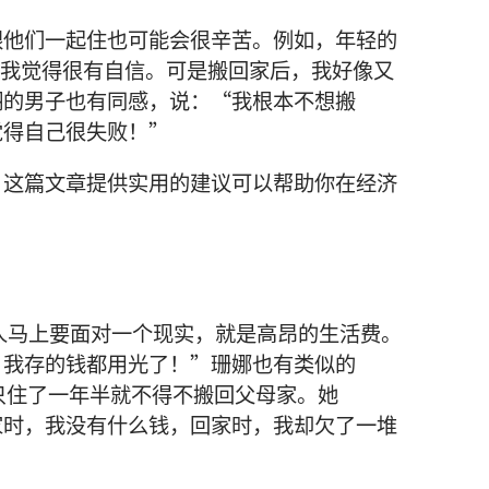
跟
他们
一起
住
也
可能
会
很
辛苦
。
例如
，
年轻
的
我
觉得
很
有
自信
。
可是
搬
回家
后
，
我
好像
又
翔
的
男子
也
有
同感
，
说
：“
我
根本
不
想
搬
觉得
自己
很
失败
！”
，
这
篇
文章
提供
实用
的
建议
可以
帮助
你
在
经济
人
马上
要
面对
一
个
现实
，
就是
高昂
的
生活费
。
，
我
存
的
钱
都
用
光
了
！”
珊娜
也
有
类似
的
只
住
了
一
年
半
就
不得不
搬
回
父母
家
。
她
家
时
，
我
没有
什么
钱
，
回家
时
，
我
却
欠
了
一
堆