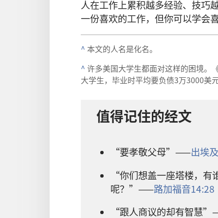
人
在
工作
上
累积
越
多
经验
、
技巧
一
份
喜欢
的
工作
，
但
你
可以
学
会
^
本文
的
人名
是
化名
。
^
许多
美国
大学生
都
面对
这样
的
困境
。
大学生
，
毕业
时
平均
要
负债
3
万
3000
美
值得
记
住
的
经文
“
要
孝敬
父母
”——
出埃
“
你们
想
盖
一
座
塔楼
，
有
呢
？”——
路加福音
14:28
“
跟
人
商议
的
却
有
智慧
”