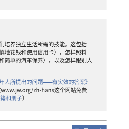
们
培养
独立
生活
所
需
的
技能
。
这
包括
慎
地
花
钱
和
使用
信用卡
），
怎样
照料
和
简单
的
汽车
保养
），
以及
怎样
跟
别人
年人
所
提
出
的
问题
——
有
实效
的
答案
》
在
www.jw.org/zh-hans
这个
网站
免费
书籍
和
册子
）