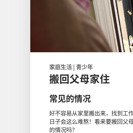
家庭
生活
|
青少年
搬回父母家住
常
见
的
情况
好不
容易
从
家
里
搬
出来
，
找
到
工
日子
会
这么
难熬
！
看来
要
搬
回
父
的
情况
吗
？