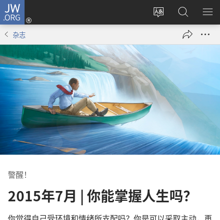
JW.ORG
登
录
更
搜
显
（打
改
索
示
杂志
开
网
JW.ORG
菜
新
站
单
窗
语
口）
言
警醒！
2015年7月 | 你能掌握人生吗？
你觉得自己受环境和情绪所支配吗？你是可以采取主动，再