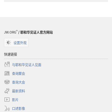
警
醒！
醒！
你
你
能
能
掌
掌
握
®
JW.ORG
/ 耶和华见证人官方网站
握
人
人
生
设置外观
生
吗？
吗？
快速链接
与耶和华见证人见面
查询聚会
（打
开
查询大会
（打
新
开
窗
最新资料
新
口）
窗
影片
口）
口述影像