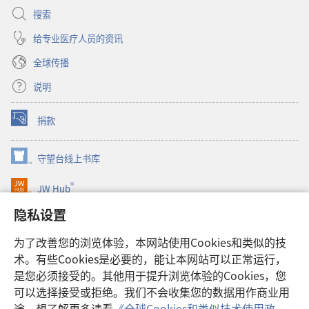
搜索
给专业医疗人员的资讯
全球传播
说明
捐款
（打
开
新
守望台线上书库
（打
窗
开
口）
®
JW Hub
新
（打
窗
开
隐私设置
口）
JW Library®
新
窗
为了改善您的浏览体验，本网站使用Cookies和类似的技
口）
Watchtower Library
术。有些Cookies是必要的，能让本网站可以正常运行，
是您必须接受的。其他用于提升浏览体验的Cookies，您
可以选择接受或拒绝。我们不会收集您的数据用作商业用
途。想了解更多请看
《全球Cookies和类似技术使用政