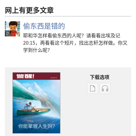
网上有更多文章
偷东西是错的
耶和华怎样看偷东西的人呢？请看看出埃及记
20:15，再看看这个短片，找出志轩怎样做。你又
学到什么呢？
下载选项
出
音
版
频
物
下
下
载
载
选
选
项
项
警