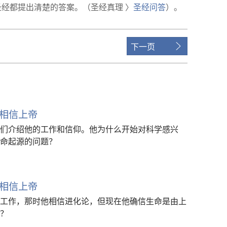
圣经
都
提
出
清楚
的
答案
。（
圣经
真理
〉
圣经
问答
）。
下一页
相信上帝
们介绍他的工作和信仰。他为什么开始对科学感兴
命起源的问题？
相信上帝
工作，那时他相信进化论，但现在他确信生命是由上
？