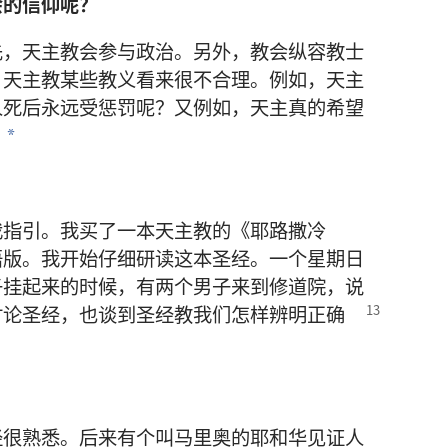
会
的
信仰
呢
？
先
，
天主教会
参与
政治
。
另外
，
教会
纵容
教士
，
天主教
某
些
教义
看来
很
不
合理
。
例如
，
天主
人
死
后
永远
受
惩罚
呢
？
又
例如
，
天主
真
的
希望
？
*
我
指引
。
我
买
了
一
本
天主教
的
《
耶路撒冷
语版
。
我
开始
仔细
研读
这
本
圣经
。
一
个
星期日
子
挂
起来
的
时候
，
有
两
个
男子
来
到
修道院
，
说
讨论
圣经
，
也
谈
到
圣经
教
我们
怎样
辨明
正确
。
经
很
熟悉
。
后来
有
个
叫
马里奥
的
耶和华见证人