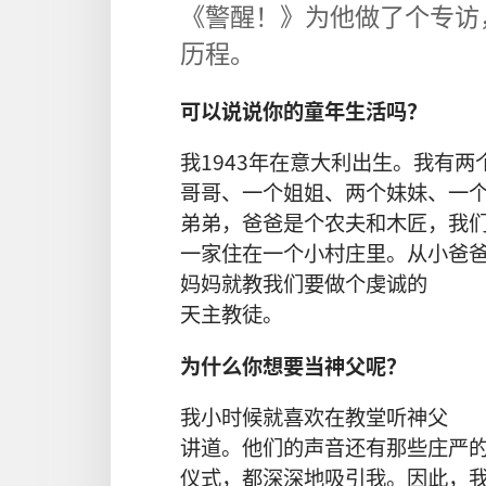
《
警醒
！》
为
他
做
了
个
专访
历程
。
可以
说说
你
的
童年
生活
吗
？
我
1943
年
在
意大利
出生
。
我
有
两
哥哥
、
一
个
姐姐
、
两
个
妹妹
、
一
弟弟
，
爸爸
是
个
农夫
和
木匠
，
我
一
家
住
在
一
个
小
村庄
里
。
从小
爸
妈妈
就
教
我们
要
做
个
虔诚
的
天主教徒
。
为什么
你
想
要
当
神父
呢
？
我
小时候
就
喜欢
在
教堂
听
神父
讲道
。
他们
的
声音
还
有
那些
庄严
仪式
，
都
深深
地
吸引
我
。
因此
，