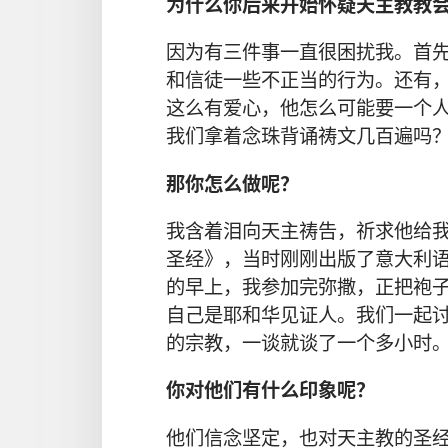
为什么
你
后来
开始
怀疑
天主教
教
因为
有
三
件
事
一直
很
困扰
我
。
首
和
信徒
一些
不
正当
的
行为
。
还
有
这么
有
爱心
，
他
怎么
可能
要
一
个
我们
拿
着
念珠
背诵
祷文
几百
遍
吗
那
你
怎么
做
呢
？
我
含
着
泪
向
天主
祷告
，
祈求
他
给
圣经
》，
当时
刚刚
出版
了
意大利
的
早上
，
我
参加
完
弥撒
，
正
把
袍
自己
是
耶和华见证人
。
我们
一起
的
宗教
，
一
谈
就
谈
了
一
个
多
小时
你
对
他们
有
什么
印象
呢
？
他们
信念
坚定
，
也
对
天主教
的
圣