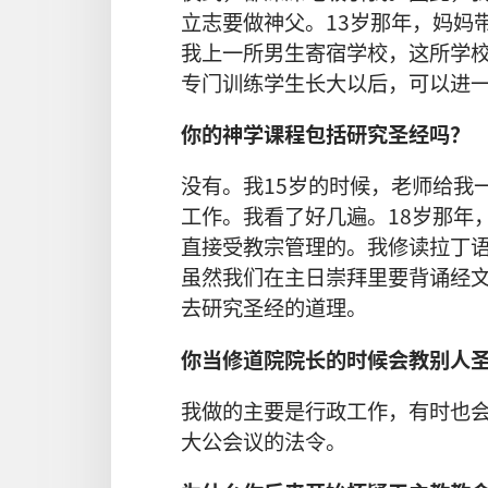
立志
要
做
神父
。13
岁
那
年
，
妈妈
我
上
一
所
男生
寄宿
学校
，
这
所
学
专门
训练
学生
长大
以后
，
可以
进
你
的
神学
课程
包括
研究
圣经
吗
？
没有
。
我
15
岁
的
时候
，
老师
给
我
工作
。
我
看
了
好几
遍
。18
岁
那
年
直接
受
教宗
管理
的
。
我
修读
拉丁
虽然
我们
在
主日
崇拜
里
要
背诵
经
去
研究
圣经
的
道理
。
你
当
修道院
院长
的
时候
会
教
别人
我
做
的
主要
是
行政
工作
，
有时
也
大公
会议
的
法令
。