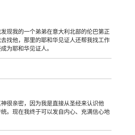
我
发现
我
的
一
个
弟弟
在
意大利
北部
的
伦巴第
正
我
去
找
他
，
那里
的
耶和华见证人
还
帮
我
找
工作
浸
成为
耶和华见证人
。
真神
很
亲密
，
因为
我
是
直接
从
圣经
来
认识
他
传统
。
现在
我
终于
可以
发
自
内心
、
充满
信心
地