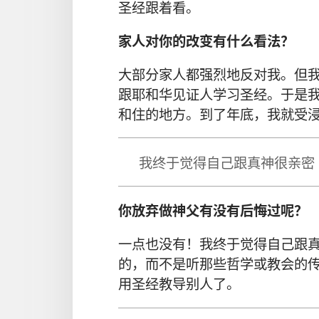
圣经
跟着
看
。
家人
对
你
的
改变
有
什么
看法
？
大
部分
家人
都
强烈
地
反对
我
。
但
跟
耶和华见证人
学习
圣经
。
于是
和
住
的
地方
。
到
了
年底
，
我
就
受
我
终于
觉得
自己
跟
真神
很
亲密
你
放弃
做
神父
有
没
有
后悔
过
呢
？
一点
也
没有
！
我
终于
觉得
自己
跟
的
，
而
不
是
听
那些
哲学
或
教会
的
用
圣经
教导
别人
了
。