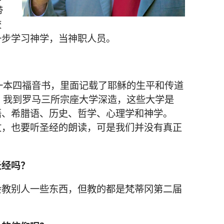
带
校
一步
学习
神学
，
当
神职人员
。
一
本
四福音书
，
里面
记载
了
耶稣
的
生平
和
传道
，
我
到
罗马
三
所
宗座
大学
深造
，
这些
大学
是
语
、
希腊语
、
历史
、
哲学
、
心理学
和
神学
。
文
，
也
要
听
圣经
的
朗读
，
可是
我们
并
没有
真正
圣经
吗
？
会
教
别人
一些
东西
，
但
教
的
都
是
梵蒂冈
第
二
届