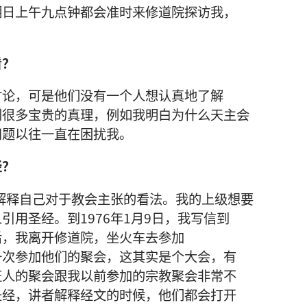
期日
上午
九
点钟
都
会
准时
来
修道院
探访
我
，
看
？
讨论
，
可是
他们
没有
一
个
人
想
认真
地
了解
到
很
多
宝贵
的
真理
，
例如
我
明白
为什么
天主
会
问题
以往
一直
在
困扰
我
。
经
？
解释
自己
对于
教会
主张
的
看法
。
我
的
上级
想
要
人
引用
圣经
。
到
1976
年
1
月
9
日
，
我
写
信
到
后
，
我
离开
修道院
，
坐
火车
去
参加
一
次
参加
他们
的
聚会
，
这
其实
是
个
大会
，
有
证人
的
聚会
跟
我
以前
参加
的
宗教
聚会
非常
不
圣经
，
讲者
解释
经文
的
时候
，
他们
都
会
打开