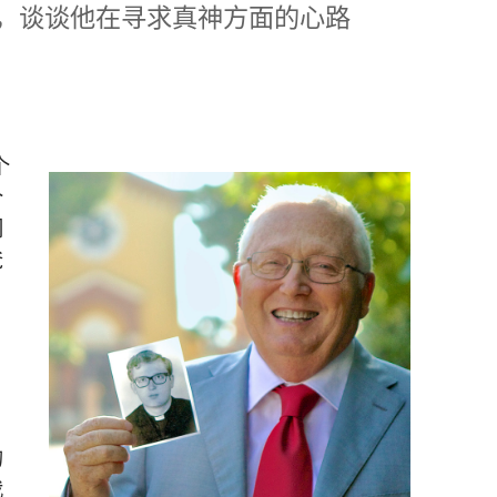
，
谈谈
他
在
寻求
真神
方面
的
心路
个
个
们
爸
的
我