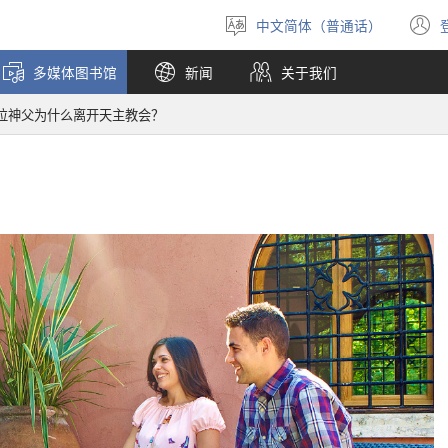
中文简体（普通话）
选
择
多媒体图书馆
新闻
关于我们
语
言
位神父为什么离开天主教会？