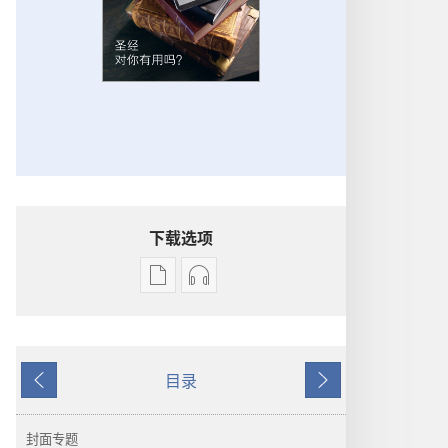
下载选项
出
音
版
频
物
下
下
载
目录
载
选
上
下
选
项
一
一
项
警
页
页
封面专题