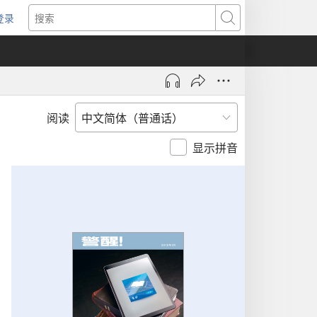
登录
（打
搜
开
索
新
窗
口）
阅读
显示拼音