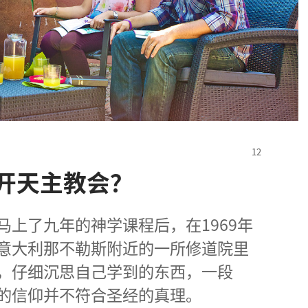
开天主教会？
马
上
了
九
年
的
神学
课程
后
，
在
1969
年
意大利
那不勒斯
附近
的
一
所
修道院
里
，
仔细
沉思
自己
学
到
的
东西
，
一
段
的
信仰
并
不
符合
圣经
的
真理
。