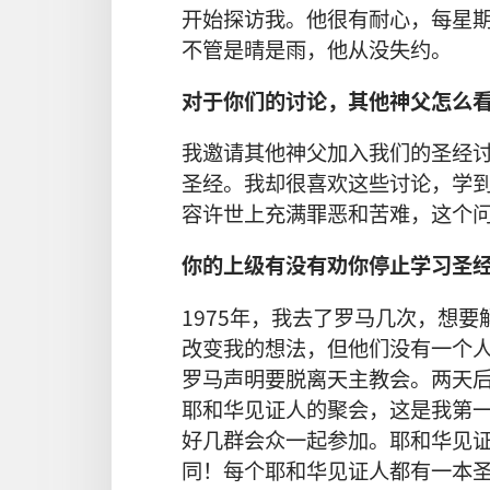
开始
探访
我
。
他
很
有
耐心
，
每
星
不管
是
晴
是
雨
，
他
从
没
失约
。
对于
你们
的
讨论
，
其他
神父
怎么
我
邀请
其他
神父
加入
我们
的
圣经
圣经
。
我
却
很
喜欢
这些
讨论
，
学
容许
世上
充满
罪恶
和
苦难
，
这个
你
的
上级
有
没
有
劝
你
停止
学习
圣
1975
年
，
我
去
了
罗马
几
次
，
想
要
改变
我
的
想法
，
但
他们
没有
一
个
罗马
声明
要
脱离
天主教会
。
两
天
耶和华见证人
的
聚会
，
这
是
我
第
好几
群
会众
一起
参加
。
耶和华见
同
！
每
个
耶和华见证人
都
有
一
本