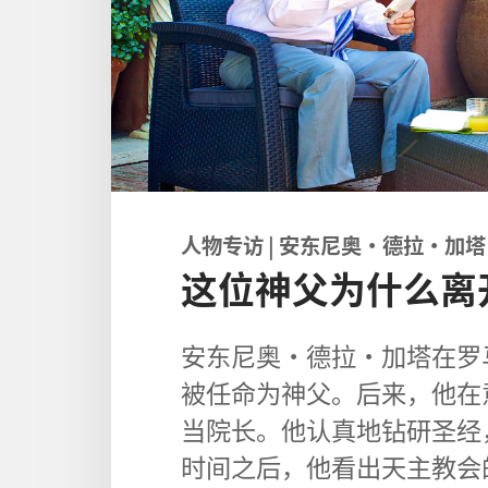
人物
专访
|
安东尼奥
·
德拉
·
加塔
这位神父为什么离
安东尼奥
·
德拉
·
加塔
在
罗
被
任命
为
神父
。
后来
，
他
在
当
院长
。
他
认真
地
钻研
圣经
时间
之后
，
他
看
出
天主教会