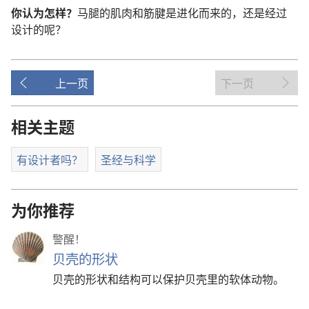
你
认为
怎样
？
马
腿
的
肌肉
和
筋
腱
是
进化
而
来
的
，
还是
经过
设计
的
呢
？
上一页
下一页
相关主题
有设计者吗？
圣经与科学
为你推荐
警醒！
贝壳的形状
贝壳的形状和结构可以保护贝壳里的软体动物。