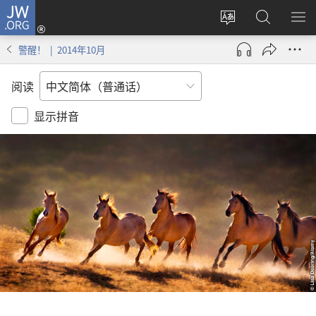
JW.ORG
登
录
更
搜
显
（打
改
索
示
警醒！ | 2014年10月
开
网
JW.ORG
菜
新
站
单
阅读
窗
语
口）
言
显示拼音