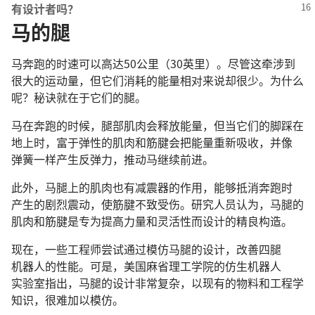
有
设计者
吗
？
马的腿
马
奔跑
的
时速
可以
高
达
50
公里
（30
英里
）。
尽管
这
牵涉
到
很
大
的
运动量
，
但
它们
消耗
的
能量
相对
来
说
却
很
少
。
为什么
呢
？
秘诀
就
在于
它们
的
腿
。
马
在
奔跑
的
时候
，
腿部
肌肉
会
释放
能量
，
但
当
它们
的
脚
踩
在
地
上
时
，
富于
弹性
的
肌肉
和
筋
腱
会
把
能量
重新
吸收
，
并
像
弹簧
一样
产生
反弹
力
，
推动
马
继续
前进
。
此外
，
马
腿
上
的
肌肉
也
有
减
震
器
的
作用
，
能够
抵消
奔跑
时
产生
的
剧烈
震动
，
使
筋
腱
不致
受伤
。
研究人员
认为
，
马
腿
的
肌肉
和
筋
腱
是
专
为
提高
力量
和
灵活性
而
设计
的
精良
构造
。
现在
，
一些
工程师
尝试
通过
模仿
马
腿
的
设计
，
改善
四
腿
机器人
的
性能
。
可是
，
美国
麻省
理工学院
的
仿生
机器人
实验室
指
出
，
马
腿
的
设计
非常
复杂
，
以
现
有
的
物料
和
工程学
知识
，
很
难
加以
模仿
。