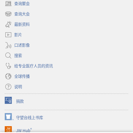
查询聚会
（打
开
查询大会
（打
新
开
窗
最新资料
新
口）
窗
影片
口）
口述影像
搜索
给专业医疗人员的资讯
全球传播
说明
捐款
（打
开
新
守望台线上书库
（打
窗
开
口）
®
JW Hub
新