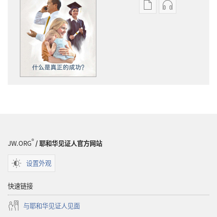
出
音
版
频
物
下
下
载
载
选
选
项
项
警
警
醒！
醒！
什
什
么
么
是
是
真
®
JW.ORG
/ 耶和华见证人官方网站
真
正
正
的
设置外观
的
成
成
功？
快速链接
功？
与耶和华见证人见面