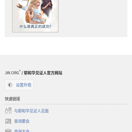
物
下
下
载
载
选
选
项
项
警
警
醒！
醒！
什
什
么
么
是
是
真
®
JW.ORG
/ 耶和华见证人官方网站
真
正
正
的
设置外观
的
成
成
功？
快速链接
功？
与耶和华见证人见面
查询聚会
（打
开
查询大会