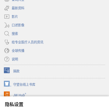
（打
新
开
窗
最新资料
新
口）
窗
影片
口）
口述影像
搜索
给专业医疗人员的资讯
全球传播
说明
捐款
（打
开
新
守望台线上书库
（打
窗
开
口）
®
JW Hub
新
（打
窗
开
隐私设置
口）
JW Library®
新