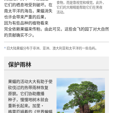
食物
，
而
是
靠
视觉
和
嗅觉
。
此外
，
它们
的
栖息地
受
到
破坏
。
在
它们
的
大
眼睛
能
帮助
它们
在
黑夜
南太平洋
的
海岛
，
果蝠
消失
活动
。
也许
会
带
来
严重
的
后果
，
因为
有些
品种
的
植物
看来
完全
依赖
果蝠
来
传粉
。
由此可见
，
这些
会
飞
的
园丁
对
大自然
的
贡献
确实
不
少
。
^
旧
大陆
果蝠
分布
于
非洲
、
亚洲
、
澳大利亚
和
太平洋
的
一些
岛屿
。
保护
雨林
果蝠
的
活动
大大
有
助
于
使
砍伐
过
的
热带雨林
恢复
原貌
。
它们
协助
撒播
种子
，
慢慢
地
树木
就
会
重新
长
起来
。
加里
·
格雷厄姆
着
的
《
世界
蝙蝠