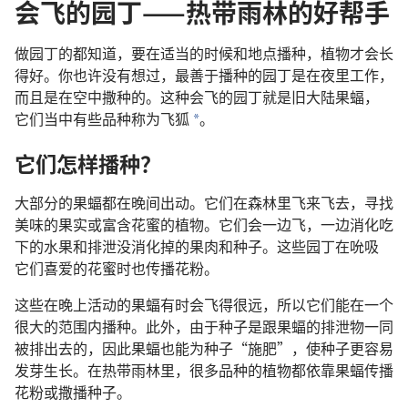
会飞的园丁——热带雨林的好帮手
做
园丁
的
都
知道
，
要
在
适当
的
时候
和
地点
播种
，
植物
才
会
长
得
好
。
你
也许
没有
想
过
，
最
善于
播种
的
园丁
是
在
夜里
工作
，
而且
是
在
空中
撒
种
的
。
这
种
会
飞
的
园丁
就是
旧
大陆
果蝠
，
它们
当中
有些
品种
称
为
飞
狐
。
*
它们
怎样
播种
？
大
部分
的
果蝠
都
在
晚间
出动
。
它们
在
森林
里
飞
来
飞
去
，
寻找
美味
的
果实
或
富含
花蜜
的
植物
。
它们
会
一边
飞
，
一边
消化
吃
下
的
水果
和
排泄
没
消化
掉
的
果肉
和
种子
。
这些
园丁
在
吮吸
它们
喜爱
的
花蜜
时
也
传播
花粉
。
这些
在
晚上
活动
的
果蝠
有时
会
飞
得
很
远
，
所以
它们
能
在
一
个
很
大
的
范围
内
播种
。
此外
，
由于
种子
是
跟
果蝠
的
排泄物
一同
被
排
出去
的
，
因此
果蝠
也
能
为
种子
“
施肥
”，
使
种子
更
容易
发芽
生长
。
在
热带雨林
里
，
很
多
品种
的
植物
都
依靠
果蝠
传播
花粉
或
撒播
种子
。