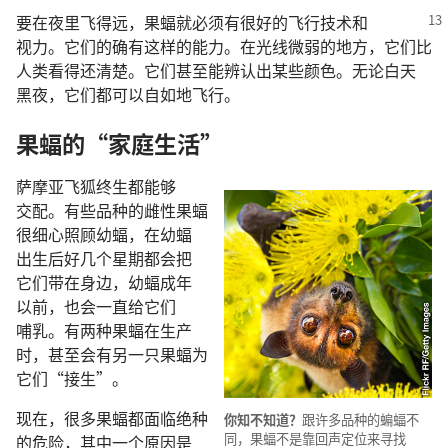
要
在
夜里
飞
得
远
，
果蝠
就
必须
有
很
好
的
飞行
技术
和
视力
。
它们
的确
有
这样
的
能力
。
在
光线
微弱
的
地方
，
它们
比
人类
看
得
还
清楚
。
它们
甚至
能
辨认
出
某
些
颜色
。
无论
白天
黑夜
，
它们
都
可以
自如
地
飞行
。
果蝠
的
“
家庭
生活
”
萨摩亚
飞
狐
终生
都
能够
交配
。
有些
品种
的
雌性
果蝠
很
细心
照顾
幼
蝠
，
在
幼
蝠
出生
后
好几
个
星期
都
会
把
它们
带
在
身边
，
幼
蝠
成年
以前
，
也
会
一直
给
它们
哺乳
。
有
两
种
果蝠
在
生产
时
，
甚至
会
有
另
一
只
果蝠
为
它们
“
接生
”。
现在
，
很
多
果蝠
都
面临
绝种
你
知不知道
？
跟
许多
品种
的
蝙蝠
不
同
，
果蝠
不
是
靠
回声
定位
来
寻找
的
危险
，
其中
一
个
原因
是