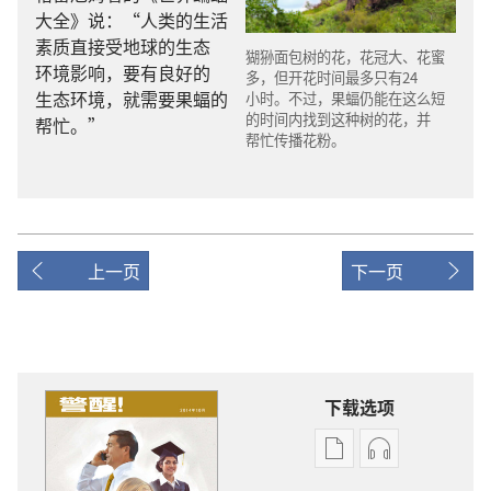
大全
》
说
：“
人类
的
生活
素质
直接
受
地球
的
生态
猢
狲
面包
树
的
花
，
花冠
大
、
花蜜
环境
影响
，
要
有
良好
的
多
，
但
开花
时间
最
多
只有
24
生态
环境
，
就
需要
果蝠
的
小时
。
不过
，
果蝠
仍
能
在
这么
短
的
时间
内
找
到
这
种
树
的
花
，
并
帮忙
。”
帮忙
传播
花粉
。
上一页
下一页
下载选项
出
音
版
频