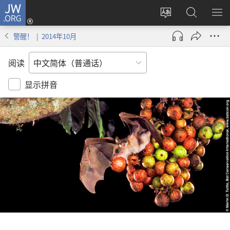
JW.ORG
登
录
更
搜
显
（打
改
索
示
警醒！ | 2014年10月
开
网
JW.ORG
菜
新
站
单
阅读
窗
语
口）
言
显示拼音