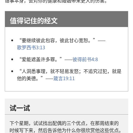
错事
本身
，
会
对
你
的
健康
和
婚姻
带
来
更
大
的
伤害
。
值得
记
住
的
经文
“
要
继续
彼此
包容
，
彼此
甘心
宽恕
。”——
歌罗西书
3:13
“
爱
能
遮盖
许多
罪
。”——
彼得前书
4:8
“
人
洞悉
事理
，
就
不
轻易
发怒
；
不
追究
过犯
，
就是
他
的
美德
。”——
箴言
19:11
试
一
试
下
个
星期
，
试试
找
出
配偶
的
三
个
优点
，
在
那
周
结束
的
时候
写
下来
，
然后
告诉
他
为什么
你
很
欣赏
他
这些
优点
。