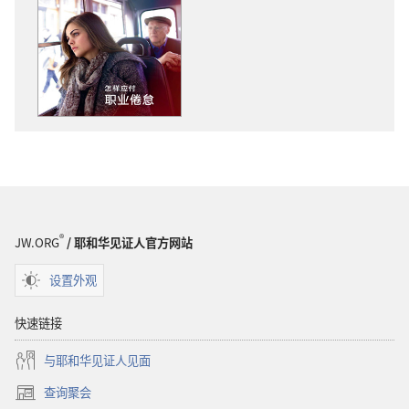
版
频
物
下
下
载
载
选
选
项
项
警
警
醒！
醒！
怎
怎
样
样
应
应
付
®
JW.ORG
/ 耶和华见证人官方网站
付
职
职
业
设置外观
业
倦
倦
怠
快速链接
怠
与耶和华见证人见面
查询聚会
（打