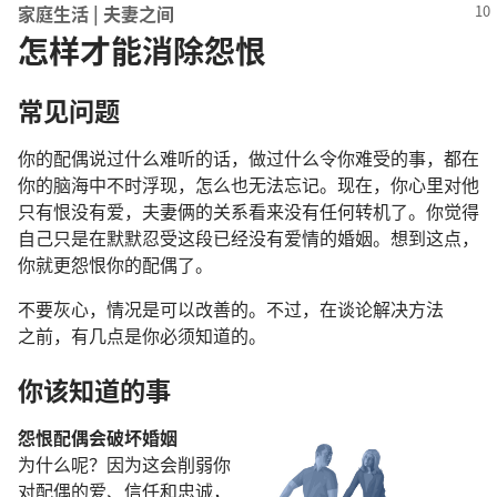
家庭
生活
|
夫妻
之
间
怎样才能消除怨恨
常
见
问题
你
的
配偶
说
过
什么
难听
的
话
，
做
过
什么
令
你
难受
的
事
，
都
在
你
的
脑海
中
不时
浮现
，
怎么
也
无法
忘记
。
现在
，
你
心里
对
他
只有
恨
没有
爱
，
夫妻
俩
的
关系
看来
没有
任何
转机
了
。
你
觉得
自己
只是
在
默默
忍受
这
段
已经
没有
爱情
的
婚姻
。
想
到
这
点
，
你
就
更
怨恨
你
的
配偶
了
。
不要
灰心
，
情况
是
可以
改善
的
。
不过
，
在
谈论
解决
方法
之前
，
有
几
点
是
你
必须
知道
的
。
你
该
知道
的
事
怨恨
配偶
会
破坏
婚姻
为什么
呢
？
因为
这
会
削弱
你
对
配偶
的
爱
、
信任
和
忠诚
，