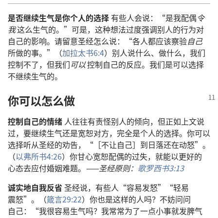
是否
继续
生气
是
你
个人
的
选择
有些
人
会
说
：“
是
我
配偶
令
我
这么
生气
的
。”
可是
，
这
种
想法
过度
强调
别人
的
行为
对
自己
的
影响
。
请
留意
圣经
怎么
说
：“
各
人
都
应该
察验
自己
所
做
的
事
。”（
加拉太书
6:4
）
别人
说
什么
、
做
什么
，
我们
控制
不
了
，
但
我们
可以
控制
自己
的
反应
。
我们
是
可以
选择
不
继续
生气
的
。
你
可以
怎么
做
控制
自己
的
情绪
人
往往
有
责怪
别人
的
倾向
，
但
正如
上文
说
过
，
要
继续
生气
还是
宽恕
对方
，
完全
是
个人
的
选择
。
你
可以
选择
听从
圣经
的
劝告
，“［
不
让
自己
］
到
日落
还
在
动怒
”。
（
以弗所书
4:26
）
你
甘心
宽恕
配偶
的
过失
，
就
能
以
更
好
的
心态
去
应付
婚姻
难题
。
——
圣经
原则
：
歌罗西书
3:13
诚实
地
自我
反省
圣经
说
，
有些
人
“
容易
发怒
”“
轻易
震怒
”。（
箴言
29:22
）
你
也
是
这样
的
人
吗
？
不妨
问问
自己
：“
我
很
容易
生气
吗
？
我
常常
为了
一点
小事
就
发脾气