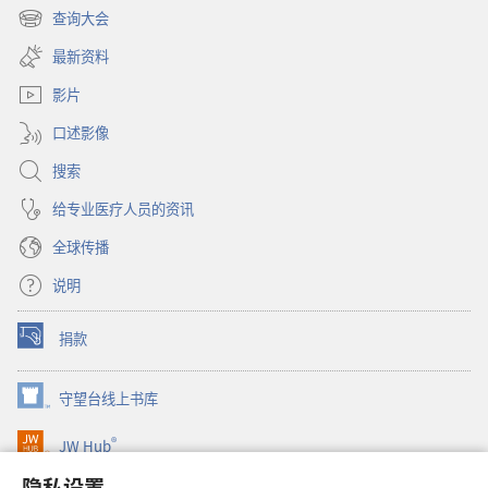
开
查询大会
（打
新
开
窗
最新资料
新
口）
窗
影片
口）
口述影像
搜索
给专业医疗人员的资讯
全球传播
说明
捐款
（打
开
新
守望台线上书库
（打
窗
开
口）
®
JW Hub
新
（打
窗
开
隐私设置