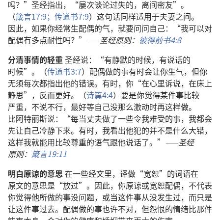
吗
？”
圣经
指
出
，“
屡次
谈论
过失
的
，
离间
密友
”。
（
箴言
17:9；
传道书
7:9
）
这
句
话
同样
适用
于
夫妻
之
间
。
因此
，
如果
你
经常
生
配偶
的
气
，
就
要
问问
自己
：“
我
可以
对
配偶
有
多
点
耐性
吗
？”
——
圣经
原则
：
彼得前书
4:8
分清
事情
的
轻重
圣经
说
：“
有
静默
的
时候
，
有
说话
的
时候
”。（
传道书
3:7
）
配偶
做
的
事
有时
会
让
你
生气
，
但
你
无须
每
次
都
指
出
他
的
错误
。
有时
，
你
“
在
心里
诉说
，
在
床
上
静思
”，
反而
更
好
。（
诗篇
4:4
）
要是
你
觉得
某
件
事
比较
严重
，
不
说
不行
，
最
好
等
自己
没
那么
激动
时
再
这样
做
。
比阿特丽斯
说
：“
每
当
丈夫
做
了
一些
令
我
难受
的
事
，
我
都
会
先
让
自己
冷静
下来
。
有时
，
我
看
出
他
犯
的
并
不
是
什么
大错
，
这样
我
就
能
用
比较
尊重
的
语气
跟
他
说话
了
。”
——
圣经
原则
：
箴言
19:11
明白
原谅
的
意思
在
一些
经文
里
，
译
做
“
宽恕
”
的
词语
在
原文
的
意思
是
“
放
过
”。
因此
，
你
原谅
或
宽恕
配偶
，
不
代表
你
觉得
他
所
做
的
事
没
问题
，
或
当
这
件
事
从
没
发生
过
，
而
只是
让
这
件
事
过去
。
配偶
做
的
事
也许
不对
，
但
怨恨
的
情绪
比
那
件