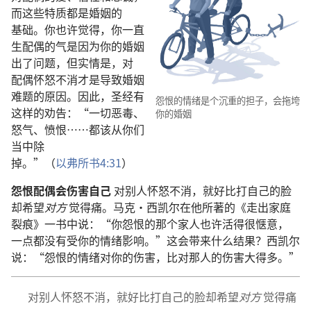
而
这些
特质
都
是
婚姻
的
基础
。
你
也许
觉得
，
你
一直
生
配偶
的
气
是
因为
你
的
婚姻
出
了
问题
，
但
实情
是
，
对
配偶
怀怒
不消
才
是
导致
婚姻
难题
的
原因
。
因此
，
圣经
有
怨恨
的
情绪
是
个
沉重
的
担子
，
会
拖
垮
这样
的
劝告
：“
一切
恶毒
、
你
的
婚姻
怒气
、
愤恨
……
都
该
从
你们
当中
除
掉
。”（
以弗所书
4:31
）
怨恨
配偶
会
伤害
自己
对
别人
怀怒
不消
，
就
好比
打
自己
的
脸
却
希望
对方
觉得
痛
。
马克
·
西凯尔
在
他
所
著
的
《
走
出
家庭
裂痕
》
一
书
中
说
：“
你
怨恨
的
那个
家人
也许
活
得
很
惬意
，
一点
都
没有
受
你
的
情绪
影响
。”
这
会
带
来
什么
结果
？
西凯尔
说
：“
怨恨
的
情绪
对
你
的
伤害
，
比对
那
人
的
伤害
大
得
多
。”
对
别人
怀怒
不消
，
就
好比
打
自己
的
脸
却
希望
对方
觉得
痛