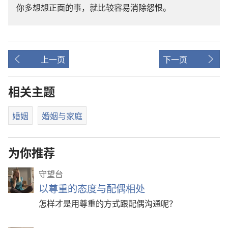
你
多
想想
正面
的
事
，
就
比较
容易
消除
怨恨
。
上一页
下一页
相关主题
婚姻
婚姻与家庭
为你推荐
守望台
以尊重的态度与配偶相处
怎样才是用尊重的方式跟配偶沟通呢？