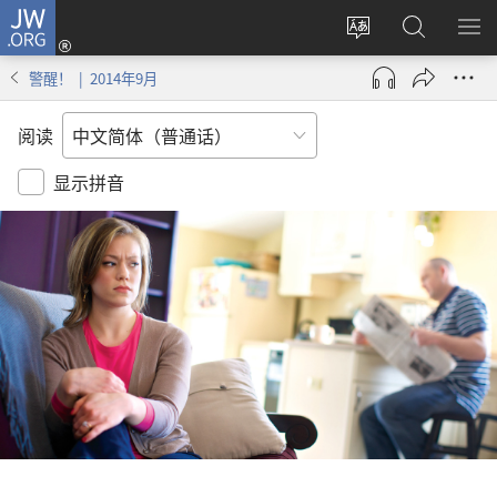
JW.ORG
登
录
更
搜
显
（打
改
索
示
警醒！ | 2014年9月
开
网
JW.ORG
菜
新
站
单
阅读
窗
语
口）
言
显示拼音