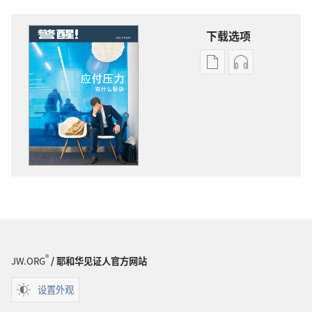
下载选项
出
音
版
频
物
下
下
载
载
选
选
项
项
警
警
醒！
醒！
应
应
付
付
压
压
力
®
JW.ORG
/ 耶和华见证人官方网站
力
有
有
什
设置外观
什
么