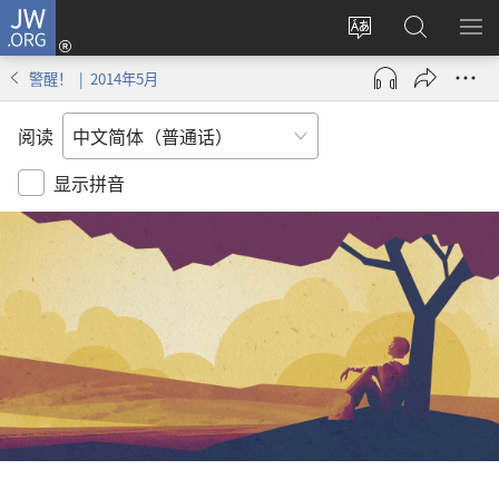
JW.ORG
登
录
更
搜
显
（打
改
索
示
警醒！ | 2014年5月
开
网
JW.ORG
菜
新
站
单
阅读
窗
语
口）
言
显示拼音