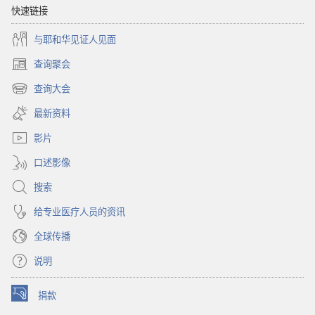
么
秘
快速链接
秘
诀
与耶和华见证人见面
诀
查询聚会
（打
开
查询大会
（打
新
开
窗
最新资料
新
口）
窗
影片
口）
口述影像
搜索
给专业医疗人员的资讯
全球传播
说明
捐款
（打
开