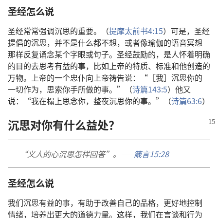
圣经
怎么
说
圣经
常常
强调
沉思
的
重要
。（
提摩太前书
4:15
）
可是
，
圣经
提倡
的
沉思
，
并
不
是
什么
都
不
想
，
或者
像
瑜伽
的
语音
冥想
那样
反复
诵念
某
个
字眼
或
句子
。
圣经
鼓励
的
，
是
人
怀
着
明确
的
目的
去
思考
有益
的
事
，
比如
上帝
的
特质
、
标准
和
他
创造
的
万物
。
上帝
的
一
个
忠仆
向
上帝
祷告
说
：“［
我
］
沉思
你
的
一切
作为
，
思索
你
手
所
做
的
事
。”（
诗篇
143:5
）
他
又
说
：“
我
在
榻
上
思念
你
，
整
夜
沉思
你
的
事
。”（
诗篇
63:6
）
沉思
对
你
有
什么
益处
？
“
义人
的
心
沉思
怎样
回答
”。——
箴言
15:28
圣经
怎么
说
我们
沉思
有益
的
事
，
有
助
于
改善
自己
的
品格
，
更
好
地
控制
情绪
，
培养
出
更
大
的
道德
力量
。
这样
，
我们
在
言谈
和
行为