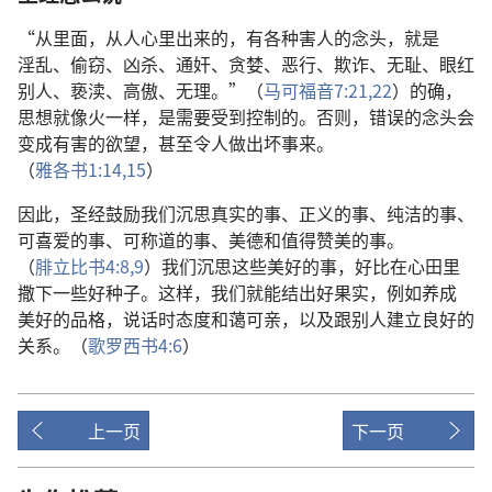
“
从
里面
，
从
人
心里
出来
的
，
有
各
种
害
人
的
念头
，
就是
淫乱
、
偷窃
、
凶杀
、
通奸
、
贪婪
、
恶行
、
欺诈
、
无耻
、
眼红
别人
、
亵渎
、
高傲
、
无理
。”（
马可福音
7:21,22
）
的确
，
思想
就
像
火
一样
，
是
需要
受
到
控制
的
。
否则
，
错误
的
念头
会
变
成
有
害
的
欲望
，
甚至
令
人
做
出
坏事
来
。
（
雅各书
1:14,15
）
因此
，
圣经
鼓励
我们
沉思
真实
的
事
、
正义
的
事
、
纯洁
的
事
、
可
喜爱
的
事
、
可
称道
的
事
、
美德
和
值得
赞美
的
事
。
（
腓立比书
4:8,9
）
我们
沉思
这些
美好
的
事
，
好比
在
心
田
里
撒
下
一些
好
种子
。
这样
，
我们
就
能
结
出
好
果实
，
例如
养
成
美好
的
品格
，
说话
时
态度
和蔼可亲
，
以及
跟
别人
建立
良好
的
关系
。（
歌罗西书
4:6
）
上一页
下一页