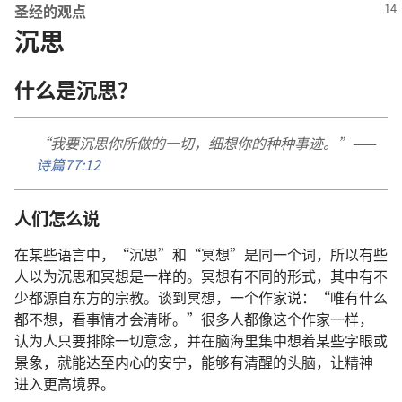
圣经
的
观点
沉思
什么
是
沉思
？
“
我
要
沉思
你
所
做
的
一切
，
细想
你
的
种种
事迹
。”——
诗篇
77:12
人们
怎么
说
在
某
些
语言
中
，“
沉思
”
和
“
冥想
”
是
同
一
个
词
，
所以
有些
人
以为
沉思
和
冥想
是
一样
的
。
冥想
有
不
同
的
形式
，
其中
有
不
少
都
源
自
东方
的
宗教
。
谈
到
冥想
，
一
个
作家
说
：“
唯有
什么
都
不
想
，
看
事情
才
会
清晰
。”
很
多
人
都
像
这个
作家
一样
，
认为
人
只要
排除
一切
意念
，
并
在
脑海
里
集中
想
着
某
些
字眼
或
景象
，
就
能
达
至
内心
的
安宁
，
能够
有
清醒
的
头脑
，
让
精神
进入
更
高
境界
。