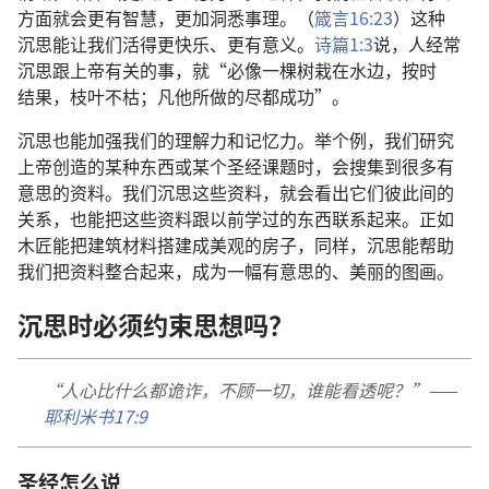
方面
就
会
更
有
智慧
，
更加
洞悉
事理
。（
箴言
16:23
）
这
种
沉思
能
让
我们
活
得
更
快乐
、
更
有
意义
。
诗篇
1:3
说
，
人
经常
沉思
跟
上帝
有关
的
事
，
就
“
必
像
一
棵
树
栽
在
水
边
，
按时
结果
，
枝叶
不
枯
；
凡
他
所
做
的
尽
都
成功
”。
沉思
也
能
加强
我们
的
理解力
和
记忆力
。
举
个
例
，
我们
研究
上帝
创造
的
某
种
东西
或
某
个
圣经
课题
时
，
会
搜集
到
很
多
有
意思
的
资料
。
我们
沉思
这些
资料
，
就
会
看
出
它们
彼此
间
的
关系
，
也
能
把
这些
资料
跟
以前
学
过
的
东西
联系
起来
。
正如
木匠
能
把
建筑
材料
搭建
成
美观
的
房子
，
同样
，
沉思
能
帮助
我们
把
资料
整合
起来
，
成为
一
幅
有
意思
的
、
美丽
的
图画
。
沉思
时
必须
约束
思想
吗
？
“
人心
比
什么
都
诡诈
，
不顾
一切
，
谁
能
看透
呢
？”——
耶利米书
17:9
圣经
怎么
说