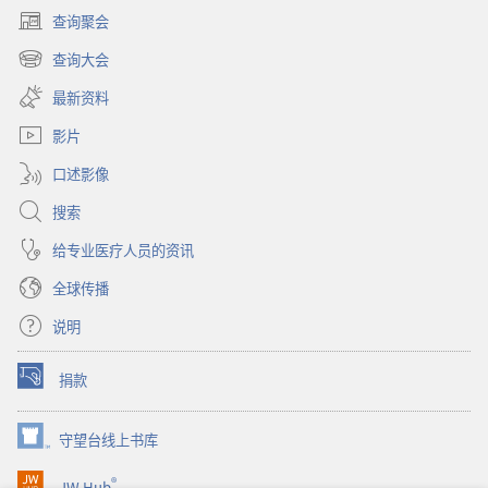
查询聚会
（打
开
查询大会
（打
新
开
窗
最新资料
新
口）
窗
影片
口）
口述影像
搜索
给专业医疗人员的资讯
全球传播
说明
捐款
（打
开
新
守望台线上书库
（打
窗
开
口）
®
JW Hub