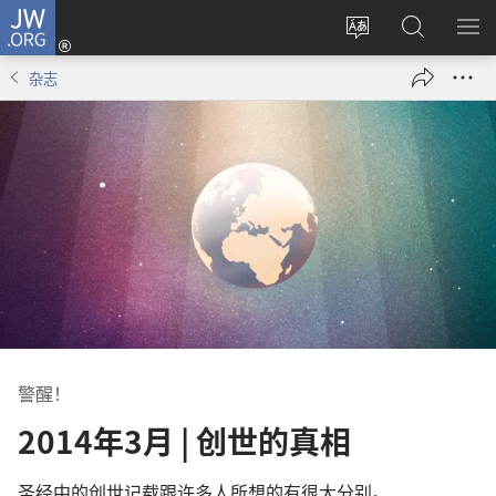
JW.ORG
登
录
更
搜
显
（打
改
索
示
杂志
开
网
JW.ORG
菜
新
站
单
窗
语
口）
言
警醒！
2014年3月 | 创世的真相
圣经中的创世记载跟许多人所想的有很大分别。