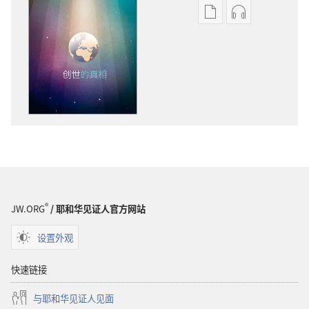
出
音
版
频
物
下
下
载
载
选
选
项
项
警
警
醒！
醒！
创
创
世
世
的
的
真
®
JW.ORG
/ 耶和华见证人官方网站
真
相
相
设置外观
快速链接
与耶和华见证人见面