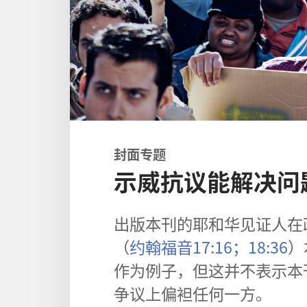
封面
专题
示威抗议能解决问
出版
本
刊
的
耶和华见证人
在
（
约翰福音
17:16；
18:36
）
作为
例子
，
但
这
并
不
表示
本
争议
上
偏袒
任何
一
方
。