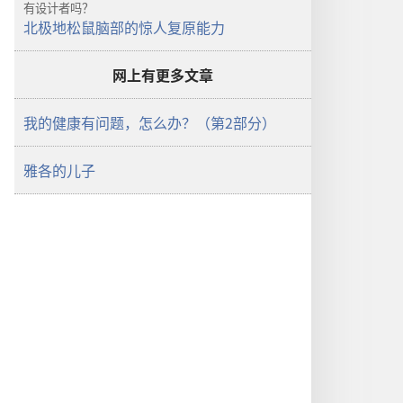
有设计者吗？
北极地松鼠脑部的惊人复原能力
网上有更多文章
我的健康有问题，怎么办？（第2部分）
雅各的儿子