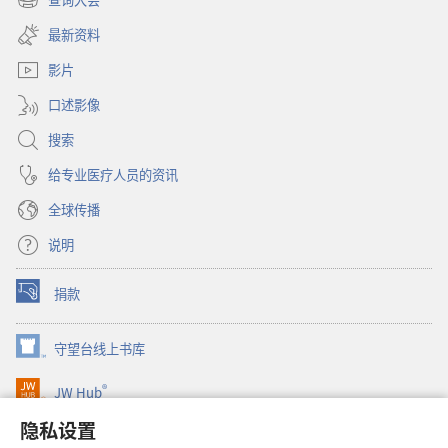
（打
新
开
窗
最新资料
新
口）
窗
影片
口）
口述影像
搜索
给专业医疗人员的资讯
全球传播
说明
捐款
（打
开
新
守望台线上书库
（打
窗
开
口）
®
JW Hub
新
（打
窗
开
隐私设置
口）
JW Library®
新