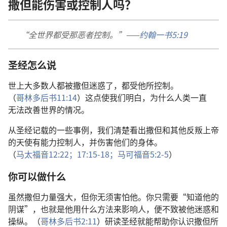
撒但
能
伤害
或
控制
人
吗
？
“
全
世界
都
受
那
恶者
控制
。”——
约翰一书
5:19
圣经
怎么
说
世上
大多数
人
都
被
撒但
迷惑
了
，
都
受
他
所
控制
。
（
哥林多后书
11:14
）
这
点
使
我们
明白
，
为什么
人类
一直
无法
改善
世界
的
情况
。
从
圣经
记载
的
一些
事例
，
我们
清楚
看
出
撒但
和
其他
反叛
上帝
的
天使
有
能力
控制
人
，
并
伤害
他们
的
身体
。
（
马太福音
12:22；
17:15-18；
马可福音
5:2-5
）
你
可以
做
什么
虽然
撒但
力量
强大
，
但
你
无须
害怕
他
。
你
只
需要
“
知道
他
的
阴谋
”，
也
就是
他
用
什么
方法
来
影响
人
，
便
不致
被
他
迷惑
和
操纵
。（
哥林多后书
2:11
）
研读
圣经
就
能
帮助
你
认识
撒但
所