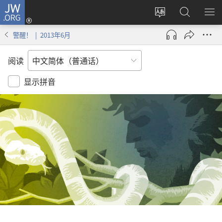
JW.ORG
登
录
更
搜
显
（打
改
索
示
警醒！ | 2013年6月
开
网
JW.ORG
菜
新
站
单
阅读
窗
语
口）
言
显示拼音