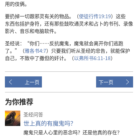
用
的
伎俩
。
要
扔
掉
一切
跟
邪灵
有关
的
物品
。（
使徒行传
19:19
）
这些
东西
包括
护身符
，
还
有
那些
鼓吹
通灵术
和
占卜
的
书刊
、
录像
影片
、
音乐
和
电脑
软件
。
圣经
说
：“
你们
……
反抗
魔鬼
，
魔鬼
就
会
离开
你们
逃跑
了
。”（
雅各书
4:7
）
只要
我们
听从
圣经
的
忠告
，
就
能
保护
自己
，
不致
中
了
撒但
的
奸计
。（
以弗所书
6:11-18
）
上一页
下一页
为你推荐
圣经问答
世上真的有魔鬼吗？
魔鬼只是人心里的恶念吗？还是他真的存在？