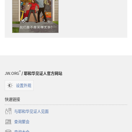
物
下
下
载
载
选
选
项
项
警
警
醒！
醒！
我
我
们
们
是
是
不
®
JW.ORG
/ 耶和华见证人官方网站
不
是
是
买
设置外观
买
得
得
太
快速链接
太
多？
与耶和华见证人见面
多？
查询聚会
（打
开
查询大会