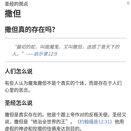
圣经
的
观点
撒但
撒但
真
的
存在
吗
？
“
最初
的
蛇
，
叫做
魔鬼
，
又
叫
撒但
，
迷惑
了
普天下
的
人
。”——
启示录
12:9
人们
怎么
说
有些
人
认为
魔鬼
撒但
不
是
个
真实
的
个体
，
而
是
存在
于
人们
心里
的
恶念
。
圣经
怎么
说
撒但
是
真实
存在
的
。
他
是
个
跟
上帝
作对
的
反叛
天使
。
圣经
又
说
，
撒但
是
“
统治
全
世界
的
王
”。（
约翰福音
12:31
）
他
用
虚假
的
神迹
和
狡猾
的
伎俩
来
达到
目的
。