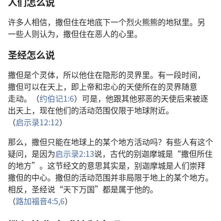
人们
怎么
说
许多
人
相信
，
撒但
住
在
地底
下
一
个
烈火
熊熊
的
地狱
里
。
另
一些
人
则
认为
，
撒但
住
在
恶人
的
心里
。
圣经
怎么
说
撒但
是
个
灵体
，
所以
他
住
在
隐形
的
灵界
里
。
有
一
段
时间
，
撒但
可以
在
天
上
，
即
上帝
和
忠心
的
天使
所在
的
灵界
随意
走动
。（
约伯记
1:6
）
可是
，
他
跟
其他
邪恶
的
天使
后来
被
逐
出
天
上
，
现在
他们
的
活动
范围
仅
限于
地球
附近
。
（
启示录
12:12
）
那么
，
撒但
只
能
在
地球
上
的
某
个
地方
活动
吗
？
有些
人
有
这个
疑问
，
是
因为
启示录
2:13
说
，
古代
的
别迦摩城
是
“
撒但
所
住
的
地方
”。
这
节
经文
的
意思
其实
是
，
别迦摩城
是
人们
崇拜
撒但
的
中心
。
撒但
的
活动
范围
并非
局限
于
地
上
的
某
个
地方
。
相反
，
圣经
说
“
天下
万国
”
都
是
属于
他
的
。
（
路加福音
4:5,6
）