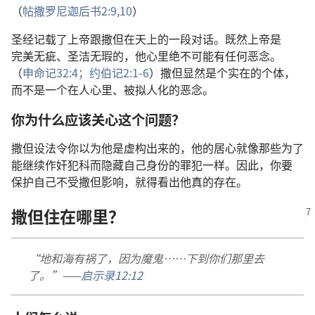
（
帖撒罗尼迦后书
2:9,10
）
圣经
记载
了
上帝
跟
撒但
在
天
上
的
一
段
对话
。
既然
上帝
是
完美无疵
、
圣洁
无瑕
的
，
他
心里
绝
不
可能
有
任何
恶念
。
（
申命记
32:4；
约伯记
2:1-6
）
撒但
显然
是
个
实在
的
个体
，
而
不
是
一
个
在
人
心里
、
被
拟人化
的
恶念
。
你
为什么
应该
关心
这个
问题
？
撒但
设法
令
你
以为
他
是
虚构
出来
的
，
他
的
居心
就
像
那些
为了
能
继续
作奸犯科
而
隐藏
自己
身份
的
罪犯
一样
。
因此
，
你
要
保护
自己
不
受
撒但
影响
，
就
得
看
出
他
真
的
存在
。
撒但
住
在
哪里
？
“
地
和
海
有
祸
了
，
因为
魔鬼
……
下
到
你们
那里
去
了
。”——
启示录
12:12