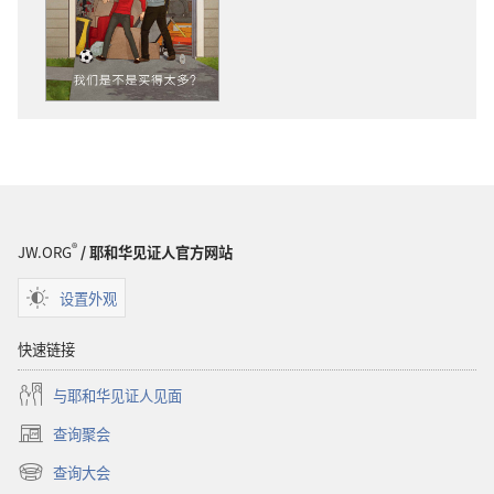
物
下
下
载
载
选
选
项
项
警
警
醒！
醒！
我
我
们
们
是
是
不
®
JW.ORG
/ 耶和华见证人官方网站
不
是
是
买
设置外观
买
得
得
太
快速链接
太
多？
与耶和华见证人见面
多？
查询聚会
（打
开
查询大会
（打
新