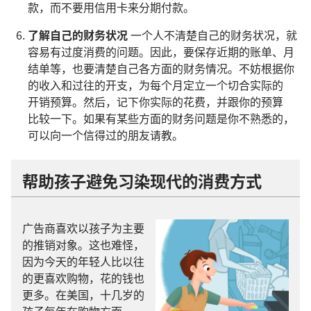
款
，
而
不要
用
信用卡
来
分期
付
款
。
了解
自己
的
财务
状况
一
个
人
不
清楚
自己
的
财务
状况
，
就
容易
有
过度
消费
的
问题
。
因此
，
要
保存
近期
的
账单
、
月
结
单
等
，
也
要
清楚
自己
各
方面
的
财务
情况
。
不妨
根据
你
的
收入
和
过往
的
开支
，
为
每
个
月
定立
一
个
切合
实际
的
开销
预算
。
然后
，
记
下
你
实际
的
花费
，
并
跟
你
的
预算
比较
一下
。
如果
有
某
些
方面
的
财务
问题
是
你
不
熟悉
的
，
可以
向
一
个
信
得
过
的
朋友
请教
。
帮助
孩子
避免
习染
现代
的
消费
方式
广告商
喜欢
以
孩子
为
主要
的
推销
对象
。
这
也
难怪
，
因为
今天
的
年轻人
比
以往
的
更
喜欢
购物
，
花
的
钱
也
更
多
。
在
美国
，
十几
岁
的