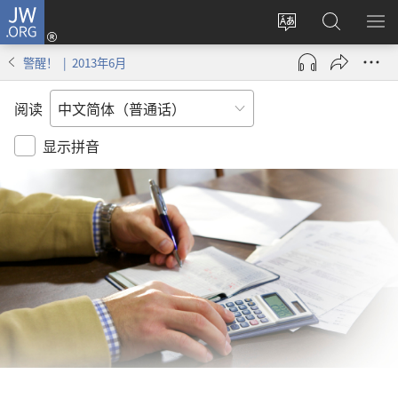
JW.ORG
登
录
更
搜
显
（打
改
索
示
警醒！ | 2013年6月
开
网
JW.ORG
菜
新
站
单
阅读
窗
语
口）
言
显示拼音