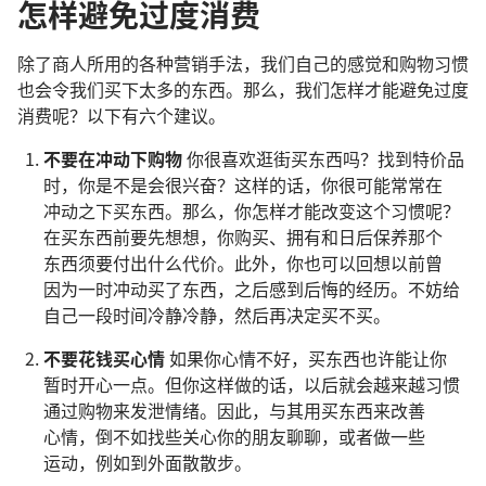
怎样避免过度消费
除了
商人
所
用
的
各
种
营销
手法
，
我们
自己
的
感觉
和
购物
习惯
也
会
令
我们
买
下
太
多
的
东西
。
那么
，
我们
怎样
才
能
避免
过度
消费
呢
？
以下
有
六
个
建议
。
不要
在
冲动
下
购物
你
很
喜欢
逛
街
买
东西
吗
？
找
到
特价
品
时
，
你
是
不
是
会
很
兴奋
？
这样
的
话
，
你
很
可能
常常
在
冲动
之
下
买
东西
。
那么
，
你
怎样
才
能
改变
这个
习惯
呢
？
在
买
东西
前
要
先
想想
，
你
购买
、
拥有
和
日后
保养
那个
东西
须要
付出
什么
代价
。
此外
，
你
也
可以
回想
以前
曾
因为
一时
冲动
买
了
东西
，
之后
感到
后悔
的
经历
。
不妨
给
自己
一
段
时间
冷静
冷静
，
然后
再
决定
买
不
买
。
不要
花
钱
买
心情
如果
你
心情
不
好
，
买
东西
也许
能
让
你
暂时
开心
一点
。
但
你
这样
做
的
话
，
以后
就
会
越来越
习惯
通过
购物
来
发泄
情绪
。
因此
，
与其
用
买
东西
来
改善
心情
，
倒
不如
找
些
关心
你
的
朋友
聊聊
，
或者
做
一些
运动
，
例如
到
外面
散散
步
。