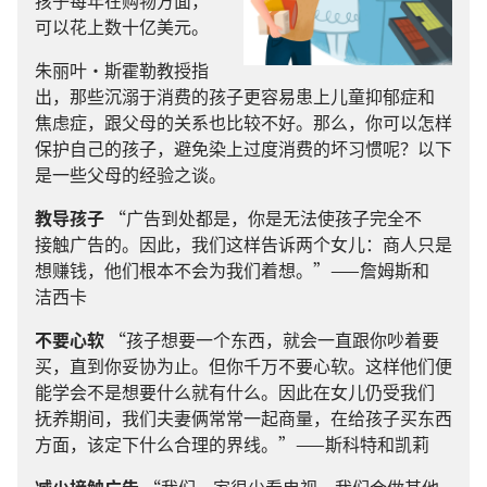
孩子
每
年
在
购物
方面
，
可以
花
上
数十
亿
美元
。
朱丽叶
·
斯霍勒
教授
指
出
，
那些
沉溺
于
消费
的
孩子
更
容易
患
上
儿童
抑郁症
和
焦虑症
，
跟
父母
的
关系
也
比较
不
好
。
那么
，
你
可以
怎样
保护
自己
的
孩子
，
避免
染
上
过度
消费
的
坏
习惯
呢
？
以下
是
一些
父母
的
经验
之
谈
。
教导
孩子
“
广告
到处
都
是
，
你
是
无法
使
孩子
完全
不
接触
广告
的
。
因此
，
我们
这样
告诉
两
个
女儿
：
商人
只是
想
赚
钱
，
他们
根本
不
会
为
我们
着想
。”——
詹姆斯
和
洁西卡
不要
心软
“
孩子
想
要
一
个
东西
，
就
会
一直
跟
你
吵
着
要
买
，
直到
你
妥协
为止
。
但
你
千万
不要
心软
。
这样
他们
便
能
学
会
不
是
想
要
什么
就
有
什么
。
因此
在
女儿
仍
受
我们
抚养
期间
，
我们
夫妻
俩
常常
一起
商量
，
在
给
孩子
买
东西
方面
，
该
定
下
什么
合理
的
界线
。”——
斯科特
和
凯莉