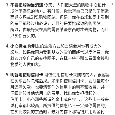
不要
把
购物
当
消遣
今天
，
人们
把
大型
的
购物
中心
设计
成
消闲
娱乐
的
地方
。
有
时候
，
你
觉得
自己
只是
为了
消遣
而
逛
商场
或
浏览
购物
网站
。
但是
，
你
在
商场
和
网上
看
到
的
东西
都
经过
精心
设计
，
目的
是
要
挑
起
你
的
购买
欲
。
所以
，
你
最
好
只
在
真
的
需要
某
些
东西
时
才
去
购物
，
而且
只
买
你
要
买
的
。
小心
择
友
你
朋友
的
生活
方式
和
言谈
会
对
你
有
很
大
的
影响
。
如果
你
因为
受
到
朋友
的
影响
而
经常
过度
消费
，
你
就
该
改变
自己
的
交往
圈子
，
选择
一些
不
那么
看重
金钱
和
物质
的
人
做
朋友
。
明智
地
使用
信用卡
习惯
使用
信用卡
来
购物
的
人
，
很
容易
在
买
东西
时
忽略
后果
。
如果
你
使用
信用卡
，
要
尽量
每
个
月
还
清
欠款
。
也
要
清楚
你
的
信用卡
的
利率
和
收
费
，
并
仔细
比较
其他
信用卡
的
费用
，
找
出
你
负担
得
起
的
信用卡
。
小心
那些
所谓
的
金卡
或
白金
卡
，
这些
卡
一般
来
说
利率
都
比较
高
，
所
提供
的
优惠
也
不
一定
是
你
需要
的
。
在
买
比较
贵
的
东西
时
，
最
好
先
存
下
那
笔
钱
并
用
现金
付