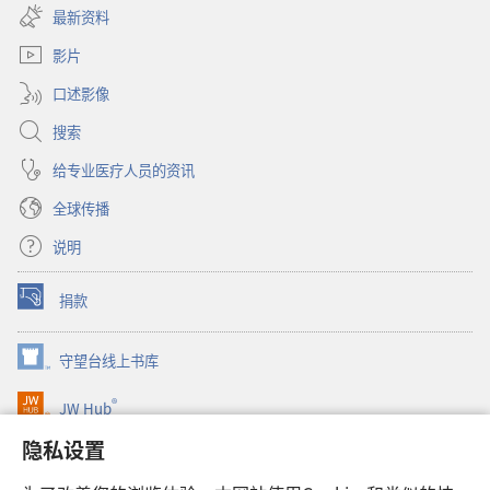
开
窗
最新资料
新
口）
窗
影片
口）
口述影像
搜索
给专业医疗人员的资讯
全球传播
说明
捐款
（打
开
新
守望台线上书库
（打
窗
开
口）
®
JW Hub
新
（打
窗
开
隐私设置
口）
JW Library®
新
窗