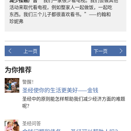
减少
接触
广告
“
我们
一
家
很
少
看
电视
。
我们
会
做
其他
活动
来
取代
看
电视
，
例如
整
家
人
一起
做
饭
，
一起
吃
东西
。
我们
三
个
儿子
都
很
喜欢
看
书
。”——
约翰
和
珍妮弗
上一页
下一页
为你推荐
警醒！
圣经使你的生活更美好——金钱
圣经中的原则能怎样帮助我们减少经济方面的难题
呢？
圣经问答