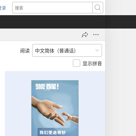
登录
（打
搜
开
索
新
窗
口）
阅读
显示拼音