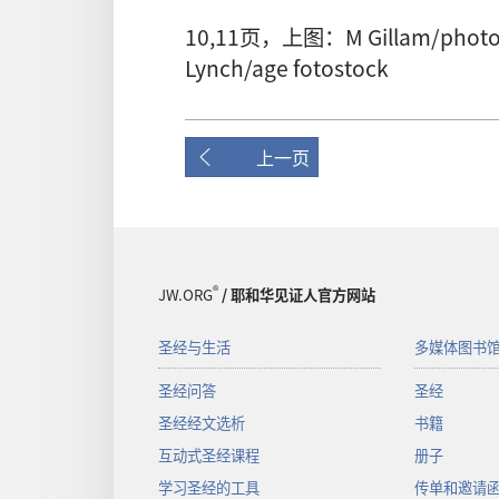
10,11
页
，
上图
：M Gillam/photo
Lynch/age fotostock
上一页
®
JW.ORG
/ 耶和华见证人官方网站
圣经与生活
多媒体图书
圣经问答
圣经
圣经经文选析
书籍
互动式圣经课程
册子
学习圣经的工具
传单和邀请