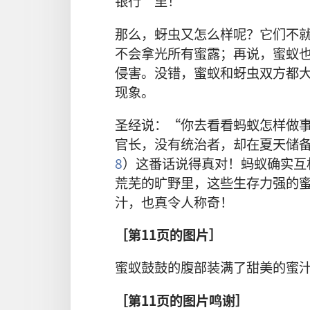
银行
”
里
！
那么
，
蚜虫
又
怎么样
呢
？
它们
不
不
会
拿
光
所有
蜜露
；
再说
，
蜜蚁
侵害
。
没
错
，
蜜蚁
和
蚜虫
双方
都
现象
。
圣经
说
：“
你
去
看看
蚂蚁
怎样
做
官长
，
没有
统治者
，
却
在
夏天
储
8
）
这
番
话
说
得
真
对
！
蚂蚁
确实
互
荒芜
的
旷野
里
，
这些
生存
力
强
的
汁
，
也
真
令
人
称奇
！
［
第
11
页
的
图片
］
蜜蚁
鼓
鼓
的
腹部
装
满
了
甜美
的
蜜
［
第
11
页
的
图片
鸣谢
］