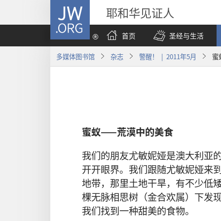
JW.ORG
耶和华见证人
首页
圣经与生活
多媒体图书馆
杂志
警醒！ | 2011年5月
蜜
蜜蚁
——
荒漠
中
的
美食
我们
的
朋友
尤敏妮娅
是
澳大利亚
开
开
眼界
。
我们
跟随
尤敏妮娅
来
地带
，
那里
土地
干旱
，
有
不
少
低
棵
无
脉
相思
树
（
金合欢
属
）
下
发
我们
找
到
一
种
甜美
的
食物
。