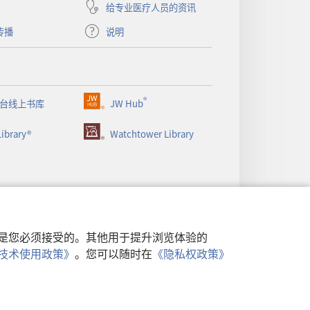
给专业医疗人员的资讯
传播
说明
®
台线上书库
JW Hub
（打
开
ibrary®
Watchtower Library
新
窗
口）
行，是您必须接受的。其他用于提升浏览体验的
类似技术使用政策》
。您可以随时在
《隐私权政策》
政策
|
隐私设置