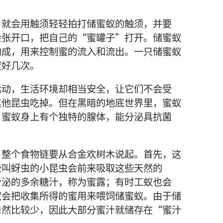
，
就
会
用
触须
轻轻
拍打
储
蜜蚁
的
触须
，
并
要
会
张
开
口
，
把
自己
的
“
蜜罐
子
”
打开
。
储
蜜蚁
构成
，
用
来
控制
蜜
的
流
入
和
流
出
。
一
只
储
蜜蚁
蜜
好几
次
。
活动
，
生活
环境
却
相当
安全
，
让
它们
不
会
受
其他
昆虫
吃
掉
。
但
在
黑暗
的
地底
世界
里
，
蜜蚁
，
蜜蚁
身上
有
个
独特
的
腺体
，
能
分泌
具
抗菌
。
？
整个
食物链
要
从
合金欢
树木
说
起
。
首先
，
这
些
叫
蚜虫
的
小
昆虫
会
前来
吸取
这些
天然
的
分泌
的
多余
糖
汁
，
称
为
蜜露
；
有时
工蚁
也
会
蚁
会
把
收集
所
得
的
蜜
用
来
喂饲
储
蜜蚁
。
由于
储
自然
比较
少
，
因此
大
部分
蜜
汁
就
储存
在
“
蜜
汁