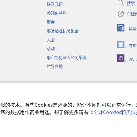
窗
搜索
联系我们
口）
参观伯特利
全球
聚会
捐款
耶稣牺牲纪念聚会
（打
开
大会
新
守望
（打
活动
窗
开
口）
耶和华见证人经历集锦
JW L
新
窗
世界各地
口）
音
和类似的技术。有些Cookies是必要的，能让本网站可以正常运
收集您的数据用作商业用途。想了解更多请看
《全球Cookies和
使用条款
|
隐私权
 Watch Tower Bible and Tract Society of Pennsylvania.