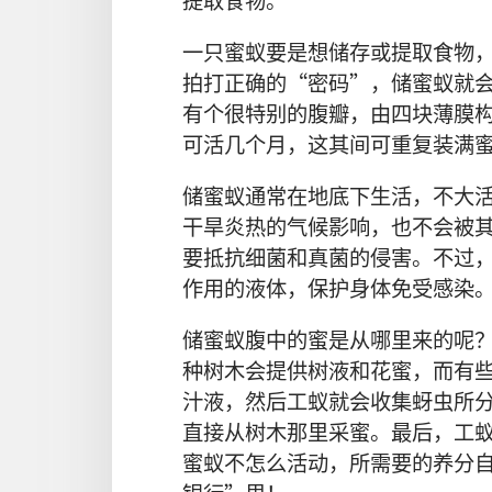
一
只
蜜蚁
要是
想
储存
或
提取
食物
拍打
正确
的
“
密码
”，
储
蜜蚁
就
有
个
很
特别
的
腹
瓣
，
由
四
块
薄膜
可
活
几
个
月
，
这
其间
可
重复
装
满
储
蜜蚁
通常
在
地底
下
生活
，
不
大
干旱
炎热
的
气候
影响
，
也
不
会
被
要
抵抗
细菌
和
真菌
的
侵害
。
不过
作用
的
液体
，
保护
身体
免
受
感染
储
蜜蚁
腹
中
的
蜜
是
从
哪里
来
的
呢
种
树木
会
提供
树液
和
花蜜
，
而
有
汁液
，
然后
工蚁
就
会
收集
蚜虫
所
直接
从
树木
那里
采
蜜
。
最后
，
工
蜜蚁
不
怎么
活动
，
所
需要
的
养分