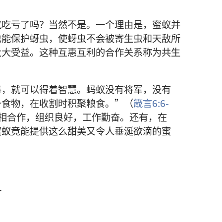
就
吃亏
了
吗
？
当然
不
是
。
一
个
理由
是
，
蜜蚁
并
也
能
保护
蚜虫
，
使
蚜虫
不
会
被
寄生虫
和
天敌
所
大大
受益
。
这
种
互惠
互利
的
合作
关系
称
为
共生
事
，
就
可以
得
着
智慧
。
蚂蚁
没有
将军
，
没有
备
食物
，
在
收割
时
积聚
粮食
。”（
箴言
6:6-
相
合作
，
组织
良好
，
工作
勤奋
。
还
有
，
在
蜜蚁
竟
能
提供
这么
甜美
又
令
人
垂涎欲滴
的
蜜
汁