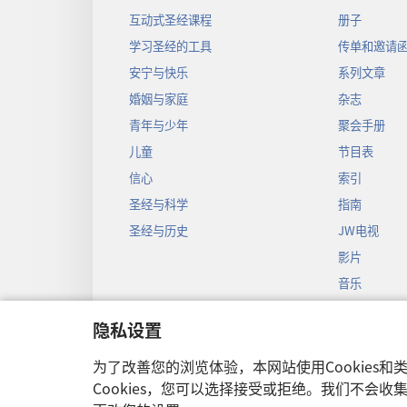
互动式圣经课程
册子
学习圣经的工具
传单和邀请
安宁与快乐
系列文章
婚姻与家庭
杂志
青年与少年
聚会手册
儿童
节目表
信心
索引
圣经与科学
指南
圣经与历史
JW电视
影片
音乐
圣经戏剧录
隐私设置
圣经有声剧
为了改善您的浏览体验，本网站使用Cookies
Cookies，您可以选择接受或拒绝。我们不会