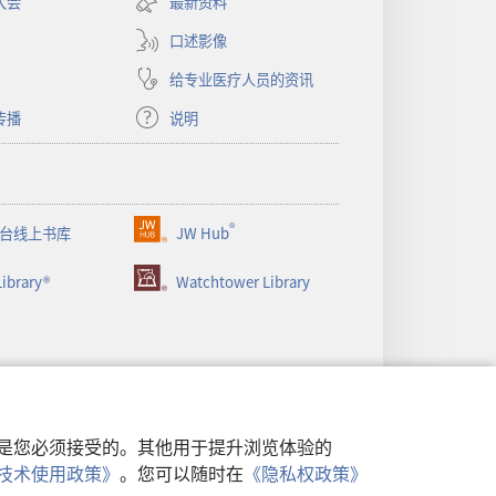
大会
最新资料
新
窗
口述影像
口）
给专业医疗人员的资讯
传播
说明
®
台线上书库
JW Hub
（打
开
ibrary®
Watchtower Library
新
窗
口）
行，是您必须接受的。其他用于提升浏览体验的
类似技术使用政策》
。您可以随时在
《隐私权政策》