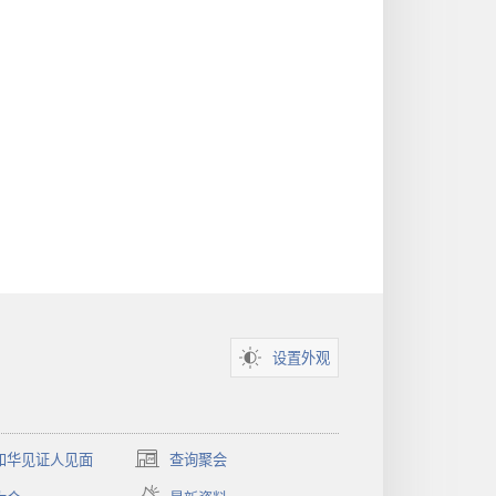
设置外观
和华见证人见面
查询聚会
（打
开