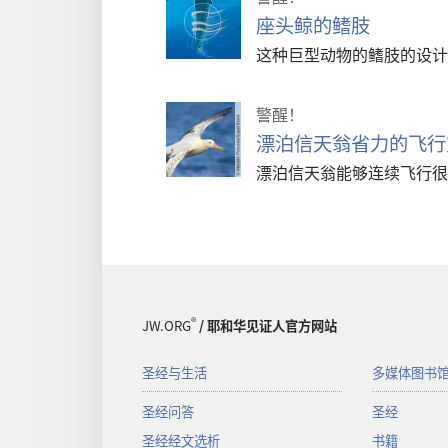
座头鲸的鳍肢
这种巨型动物的鳍肢的设计
警醒！
漂泊信天翁省力的飞行
漂泊信天翁能够连续飞行很
®
JW.ORG
/ 耶和华见证人官方网站
圣经与生活
多媒体图书
圣经问答
圣经
圣经经文选析
书籍