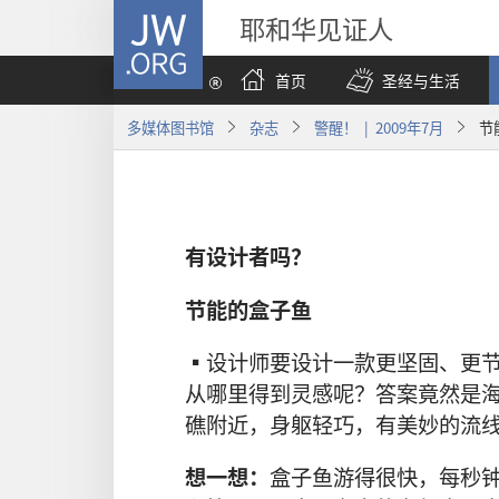
JW.ORG
耶和华见证人
首页
圣经与生活
多媒体图书馆
杂志
警醒！ | 2009年7月
节
有设计者吗？
节能的盒子鱼
▪设计师要设计一款更坚固、更
从哪里得到灵感呢？答案竟然是
礁附近，身躯轻巧，有美妙的流
想一想：
盒子鱼游得很快，每秒