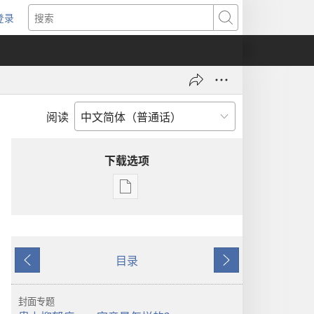
登录
（打
搜
开
索
新
窗
口）
阅读
下载选项
出
版
物
下
目录
载
上
下
选
一
一
项
页
页
封面专题
警