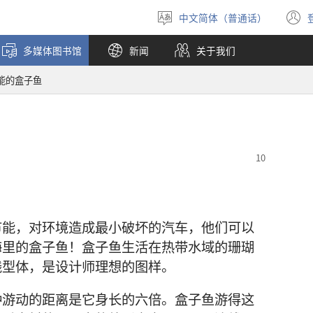
中文简体（普通话）
选
择
多媒体图书馆
新闻
关于我们
语
言
能的盒子鱼
节能，对环境造成最小破坏的汽车，他们可以
海里的盒子鱼！盒子鱼生活在热带水域的珊瑚
线型体，是设计师理想的图样。
钟游动的距离是它身长的六倍。盒子鱼游得这