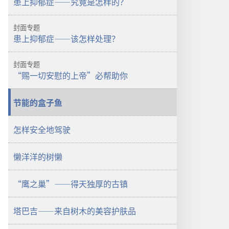
患上抑郁症——究竟是怎样的？
醒！
2009
封面专题
年
患上抑郁症——该怎样处理？
7
月
封面专题
“赐一切安慰的上帝”必帮助你
节能的盒子鱼
怎样安全地驾驶
懒洋洋的树懒
“鹰之巢”——得天独厚的古镇
塔巴吉——来自树木的美容护肤品