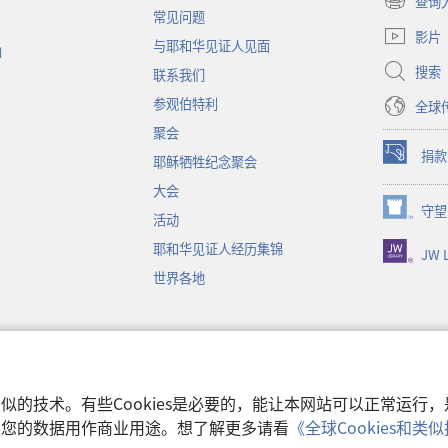
查询
（打
常见问题
开
影片
与耶和华见证人见面
新
函
窗
搜索
联系我们
口）
参观伯特利
全球
聚会
捐款
耶稣牺牲纪念聚会
（打
开
大会
新
守望
（打
活动
窗
开
口）
耶和华见证人经历集锦
JW L
新
窗
世界各地
口）
音
和类似的技术。有些Cookies是必要的，能让本网站可以正常运
收集您的数据用作商业用途。想了解更多请看
《全球Cookies和