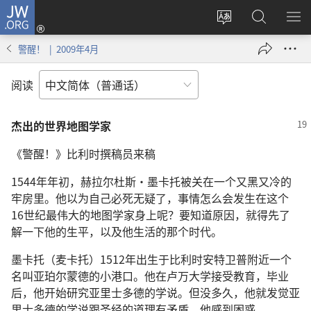
JW.ORG
登
录
更
搜
显
（打
改
索
示
警醒！ | 2009年4月
开
网
JW.ORG
菜
新
站
单
阅读
窗
语
口）
言
杰出的世界地图学家
《警醒！》比利时撰稿员来稿
1544年年初，赫拉尔杜斯·墨卡托被关在一个又黑又冷的
牢房里。他以为自己必死无疑了，事情怎么会发生在这个
16世纪最伟大的地图学家身上呢？要知道原因，就得先了
解一下他的生平，以及他生活的那个时代。
墨卡托（麦卡托）1512年出生于比利时安特卫普附近一个
名叫亚珀尔蒙德的小港口。他在卢万大学接受教育，毕业
后，他开始研究亚里士多德的学说。但没多久，他就发觉亚
里士多德的学说跟圣经的道理有矛盾。他感到困惑，