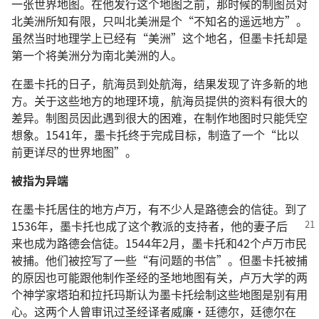
一张世界地图。在他发行这个地图之前，那时候的制图员对
北美洲所知有限，只叫北美洲是个“不知名的遥远地方”。
虽然当时地理学上已经有“美洲”这个地名，但墨卡托却是
第一个将美洲分为南北美洲的人。
在墨卡托的日子，航海员到处航海，结果发现了许多新的地
方。关于这些地方的地理环境，航海员提供的资料有很大的
差异。制图员因此遇到很大的困难，在制作地图时只能凭空
想象。1541年，墨卡托终于完成目标，制造了一个“比以
前更详尽的世界地图”。
被指为异端
在墨卡托居住的地方卢万，有不少人是路德会的信徒。到了
1536年，墨卡托也成了这个
教派的支持者，他的妻子后
来也成为路德会信徒。1544年2月，墨卡托和42个卢万市民
被捕。他们被控写了一些“有问题的书信”。但墨卡托被捕
的原因也可能跟他制作圣经的圣地地图有关，卢万大学的两
个神学家塔珀和拉托玛斯认为墨卡托绘制这些地图是别有用
心。这两个人曾审讯过圣经译者威廉·廷德尔，廷德尔在