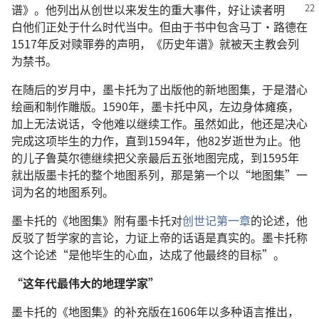
谱》。他列出从创世以来发生的
重大事件，好让读者明
白他们正处于什么时代当中。但由于书中包含马丁·路德在
1517年反对赎罪券的声明，《历史年谱》就被天主教会列
为禁书。
在随后的岁月中，墨卡托为了出版他的新地图集，于是潜心
绘画和制作雕版。1590年，墨卡托中风，左边身体瘫痪，
加上无法说话，令他难以继续工作。虽然如此，他还是决心
完成这项毕生的力作，直到1594年，他82岁逝世为止。他
的儿子鲁莫尔德继续把父亲最后五张地图完成，到1595年
就出版墨卡托的整个地图系列，那是第一个以“地图集”一
词为名的地图系列。
墨卡托的《地图集》附有墨卡托对
创世记第一章
的论述，他
反驳了哲学家的言论，力证上帝的话语是真实的。墨卡托称
这个论述“是他毕生的心血，达成了他最终的目标”。
“这年代最伟大的地理学家”
墨卡托的《地图集》的补充版在1606年以多种语言推出，