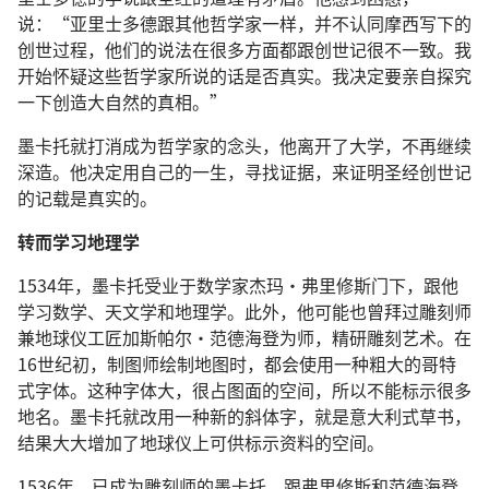
说：“亚里士多德跟其他哲学家一样，并不认同摩西写下的
创世过程，他们的说法在很多方面都跟创世记很不一致。我
开始怀疑这些哲学家所说的话是否真实。我决定要亲自探究
一下创造大自然的真相。”
墨卡托就打消成为哲学家的念头，他离开了大学，不再继续
深造。他决定用自己的一生，寻找证据，来证明圣经创世记
的记载是真实的。
转而学习地理学
1534年，墨卡托受业于数学家杰玛·弗里修斯门下，跟他
学习数学、天文学和地理学。此外，他可能也曾拜过雕刻师
兼地球仪工匠加斯帕尔·范德海登为师，精研雕刻艺术。在
16世纪初，制图师绘制地图时，都会使用一种粗大的哥特
式字体。这种字体大，很占图面的空间，所以不能标示很多
地名。墨卡托就改用一种新的斜体字，就是意大利式草书，
结果大大增加了地球仪上可供标示资料的空间。
1536年，已成为雕刻师的墨卡托，跟弗里修斯和范德海登