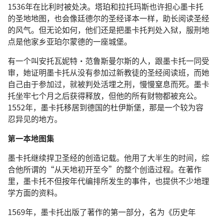
1536年在比利时被处决。塔珀和拉托玛斯也许担心墨卡托
的圣地地图，也会像廷德尔的圣经译本一样，助长阅读圣经
的风气。但无论如何，他们还是把墨卡托判处入狱，服刑地
点是他家乡亚珀尔蒙德的一座城堡。
有一个叫安托瓦妮特·范鲁斯曼尔斯的人，跟墨卡托一同受
审，她证明墨卡托从没有参加过新教徒的圣经阅读班，而她
自己由于参加过，就被判处活埋之刑，慢慢窒息而死。墨卡
托坐牢七个月之后获得释放，但他的所有财物都被充公。
1552年，墨卡托移居到德国的杜伊斯堡，那是一个较为容
忍异见的地方。
第一本地图集
墨卡托继续捍卫圣经的创造记载。他用了大半生的时间，综
合他所谓的“从天地初开至今”的整个创造过程。在著作
里，墨卡托不但按年代编排所发生的事件，也提供不少地理
学方面的资料。
1569年，墨卡托出版了著作的第一部分，名为《历史年