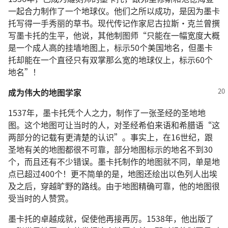
一起合力制作了一个地球仪。他们之所以成功，是因为墨卡
托写得一手秀丽的草书。现代传记作家尼古拉斯·克兰曾撰
写墨卡托的生平，他说，其他制图师“只能在一幅宽度大概
是一个成人高的挂墙地图上，标示50个美国地名，但墨卡
托却能在一个直径只有双掌那么宽的地球仪上，标示60个
地名”！
成为伟大的地图学家
1537年，墨卡托凭个人之力，制作了一张圣经的圣地地
图。这个地图可让当时的人，对圣经希伯来语和希腊语“这
两部分的记载有更清楚的认识”。事实上，在16世纪，跟
圣地有关的地图都很不可靠，部分地图标示的地名不到30
个，而且还有不少错误。墨卡托制作的地图就不同，单是地
点已超过400个！更不简单的是，地图还绘出以色列人出埃
及之后，穿越旷野的路线。由于地图精确可靠，他的地图很
受当时的人赞赏。
墨卡托的卓越成就，促使他再接再厉。1538年，他出版了