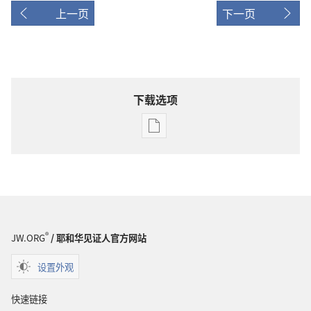
上一页
下一页
下载选项
出
版
物
下
载
选
项
®
JW.ORG
/ 耶和华见证人官方网站
警
醒！
设置外观
2009
年
快速链接