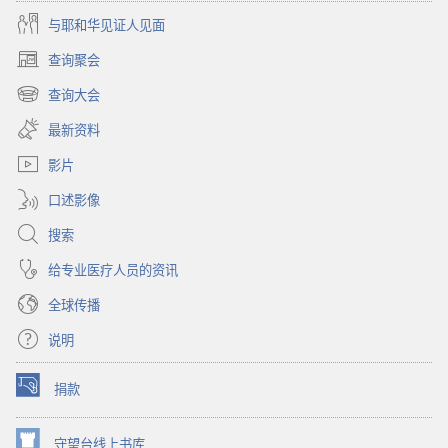
4
与耶和华见证人见面
月
查询聚会
（打
开
查询大会
（打
新
开
窗
最新资料
新
口）
窗
影片
口）
口述影像
搜索
给专业医疗人员的资讯
全球传播
说明
捐款
（打
开
新
守望台线上书库