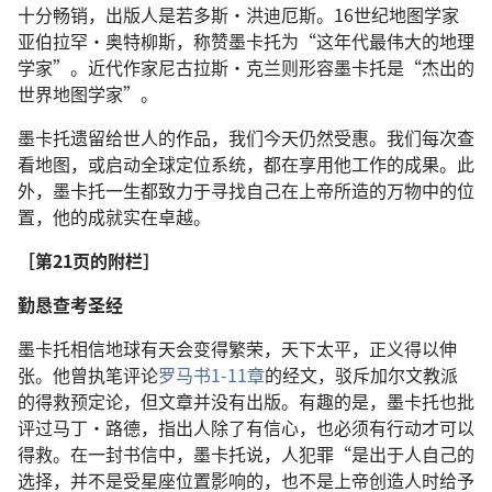
十分畅销，出版人是若多斯·洪迪厄斯。16世纪地图学家
亚伯拉罕·奥特柳斯，称赞墨卡托为“这年代最伟大的地理
学家”。近代作家尼古拉斯·克兰则形容墨卡托是“杰出的
世界地图学家”。
墨卡托遗留给世人的作品，我们今天仍然受惠。我们每次查
看地图，或启动全球定位系统，都在享用他工作的成果。此
外，墨卡托一生都致力于寻找自己在上帝所造的万物中的位
置，他的成就实在卓越。
［第21页的附栏］
勤恳查考圣经
墨卡托相信地球有天会变得繁荣，天下太平，正义得以伸
张。他曾执笔评论
罗马书1-11章
的经文，驳斥加尔文教派
的得救预定论，但文章并没有出版。有趣的是，墨卡托也批
评过马丁·路德，指出人除了有信心，也必须有行动才可以
得救。在一封书信中，墨卡托说，人犯罪“是出于人自己的
选择，并不是受星座位置影响的，也不是上帝创造人时给予