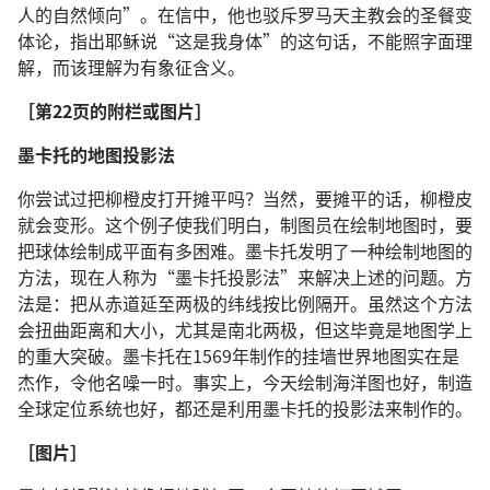
人的自然倾向”。在信中，他也驳斥罗马天主教会的圣餐变
体论，指出耶稣说“这是我身体”的这句话，不能照字面理
解，而该理解为有象征含义。
［第22页的附栏或图片］
墨卡托的地图投影法
你尝试过把柳橙皮打开摊平吗？当然，要摊平的话，柳橙皮
就会变形。这个例子使我们明白，制图员在绘制地图时，要
把球体绘制成平面有多困难。墨卡托发明了一种绘制地图的
方法，现在人称为“墨卡托投影法”来解决上述的问题。方
法是：把从赤道延至两极的纬线按比例隔开。虽然这个方法
会扭曲距离和大小，尤其是南北两极，但这毕竟是地图学上
的重大突破。墨卡托在1569年制作的挂墙世界地图实在是
杰作，令他名噪一时。事实上，今天绘制海洋图也好，制造
全球定位系统也好，都还是利用墨卡托的投影法来制作的。
［图片］