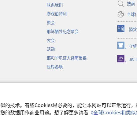
窗
搜索
联系我们
口）
参观伯特利
全球
聚会
捐款
耶稣牺牲纪念聚会
（打
开
大会
新
守望
（打
活动
窗
开
口）
耶和华见证人经历集锦
JW L
新
窗
世界各地
口）
音
和类似的技术。有些Cookies是必要的，能让本网站可以正常运
收集您的数据用作商业用途。想了解更多请看
《全球Cookies和
使用条款
|
隐私权
 Watch Tower Bible and Tract Society of Pennsylvania.