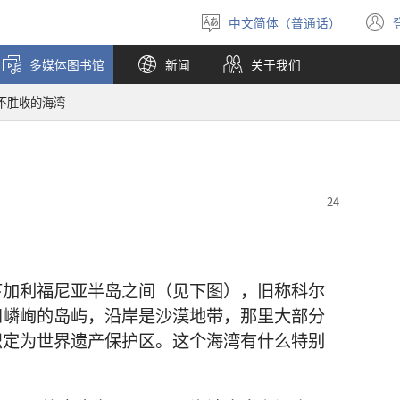
中文简体（普通话）
选
择
多媒体图书馆
新闻
关于我们
语
言
不胜收的海湾
下加利福尼亚半岛之间（见下图），旧称科尔
和嶙峋的岛屿，沿岸是沙漠地带，那里大部分
织定为世界遗产保护区。这个海湾有什么特别