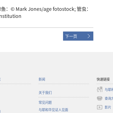
鲸鱼：© Mark Jones/age fotostock; 管虫：
stitution
下一页
馆
新闻
快速链接
与耶
关于我们
查询
（打
常见问题
开
影片
与耶和华见证人见面
新
函