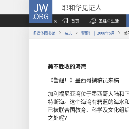
JW.ORG
耶和华见证人
首页
圣经与生活
多媒体图书馆
杂志
警醒！ | 2008年5月
美
美不胜收的海湾
《警醒！》墨西哥撰稿员来稿
加利福尼亚湾位于墨西哥大陆和
特斯海。这个海湾有碧蓝的海水
已被联合国教育、科学及文化组
之处呢？