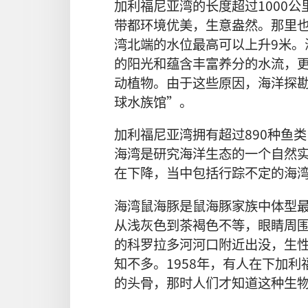
加利福尼亚湾的长度超过1000公
带都环境优美，生意盎然。那里
湾北端的水位最高可以上升9米。
的阳光和蕴含丰富养分的水流，
动植物。由于这些原因，海洋探
球水族馆”。
加利福尼亚湾拥有超过890种鱼
海湾是研究海洋生态的一个自然
在下降，当中包括行踪不定的海
海湾鼠海豚是鼠海豚家族中体型最
从浅灰色到茶褐色不等，眼睛周
的科罗拉多河河口附近出没，生
知不多。1958年，有人在下加
的头骨，那时人们才知道这种生