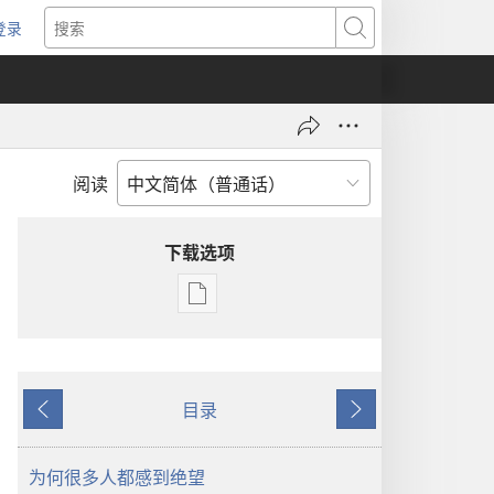
登录
（打
搜
开
索
新
窗
口）
阅读
下载选项
出
版
物
下
目录
载
上
下
选
一
一
项
页
页
为何很多人都感到绝望
警