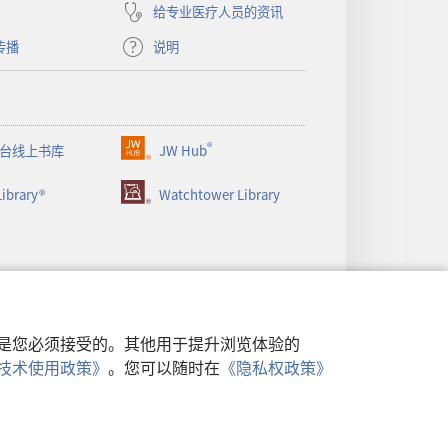
给专业医疗人员的资讯
传播
说明
®
台线上书库
JW Hub
（打
开
ibrary®
Watchtower Library
新
窗
口）
行，是您必须接受的。其他用于提升浏览体验的
类似技术使用政策》
。您可以随时在
《隐私权政策》
政策
|
隐私设置