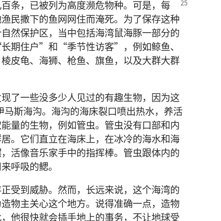
几百条，已被列为高度濒危物种。可是，每
地渔民撒下的鱼网网住而淹死。为了保存这种
个自然保护区，当中包括海湾鼠海豚一部分的
“长期住户”和“季节性访客”，例如鲸鱼、
、棱皮龟、海狮、枪鱼、旗鱼，以及大群大群
发现了一些没多少人见过的有趣生物，因为这
瓜伊马斯海沟。海沟的海床裂口喷出热水，养活
取能量的生物，例如管虫。管虫没有口部和内
群居。它们直立在海床上，在冰冷的海水和海
摆，活像音乐家手中的指挥棒。管虫跟体内的
用来呼吸的鳃。
存正受到威胁。然而，长远来说，这个海湾的
为造物主关心这个地方。说得准确一点，造物
此，他很快就会插手地上的事务，不让地球受