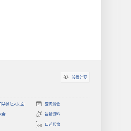
设置外观
和华见证人见面
查询聚会
（打
开
大会
最新资料
新
窗
口述影像
口）