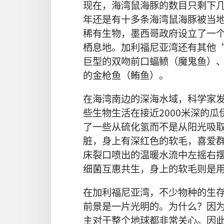
现在，海湾鼠海豚的数目只剩下
年还是有十多条海湾鼠海豚被当
稀有生物，墨西哥政府设立了一
栖息地。加利福尼亚湾还有其他
巨型的双吻前口蝠鲼（魔鬼鱼）
的金枪鱼（鲔鱼）。
在海湾南边的深海水域，科学家
些生物生活在接近2000米深的
了一些从硫化氢而不是从阳光吸
脏，身上有深红色的软毛，喜爱
床裂口喷出的温暖水流中左摇右
细菌互惠共生，身上的软毛则是
在加利福尼亚湾，不少物种的生
前景是一片光明的。为什么？因
主对于整个地球都非常关心。因