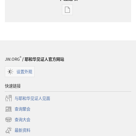
出
版
物
下
载
选
项
®
JW.ORG
/ 耶和华见证人官方网站
杂
志
设置外观
2001
年
快速链接
9
与耶和华见证人见面
月
22
查询聚会
（打
日
开
查询大会
（打
新
开
窗
最新资料
新
口）