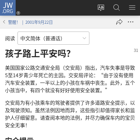
JW.ORG
登
录
更
搜
显
（打
改
索
示
警醒！ | 2001年9月22日
开
网
JW.ORG
菜
新
站
单
阅读
窗
语
口）
言
孩子路上平安吗？
美国国家公路交通安全局（交安局）指出，汽车失事是导致
5至14岁青少年死亡的主因。交安局评论：“由于没有使用
汽车安全装置，一半以上的小孩在车祸中丧生。此外，五个
小孩当中，有四个就没有好好使用安全装置。”
交安局为有小孩乘车的驾驶者提供了许多道路安全提示，以
及驾驶须知。虽然法例因地而异，这些指引却值得家长和监
护人仔细留意。请查阅本地的法例，并尽力确保车内的宝贝
安全无事！