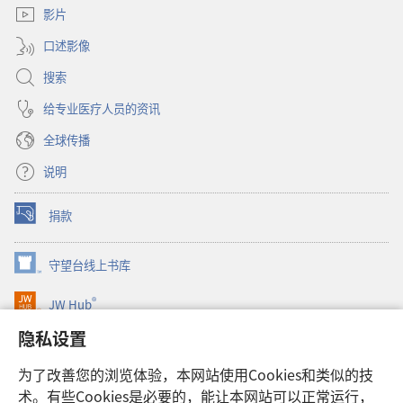
窗
影片
口）
口述影像
搜索
给专业医疗人员的资讯
全球传播
说明
捐款
（打
开
新
守望台线上书库
（打
窗
开
口）
®
JW Hub
新
（打
窗
开
隐私设置
口）
JW Library®
新
窗
为了改善您的浏览体验，本网站使用Cookies和类似的技
口）
Watchtower Library
术。有些Cookies是必要的，能让本网站可以正常运行，