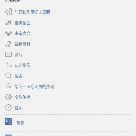
与耶和华见证人见面
查询聚会
（打
开
查询大会
（打
新
开
窗
最新资料
新
口）
窗
影片
口）
口述影像
搜索
给专业医疗人员的资讯
全球传播
说明
捐款
（打
开