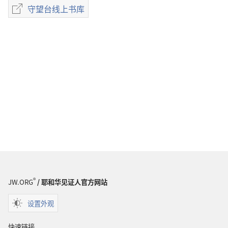
版
守望台线上书库
守
物
望
下
台
载
线
选
上
项
书
杂
库
志
1991
年
3
月
8
日
®
JW.ORG
/ 耶和华见证人官方网站
设置外观
快速链接