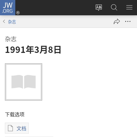
JW.ORG
登
录
更
搜
显
（打
改
索
示
杂志
开
网
JW.ORG
菜
新
站
单
杂志
窗
语
1991年3月8日
口）
言
下载选项
文档
出